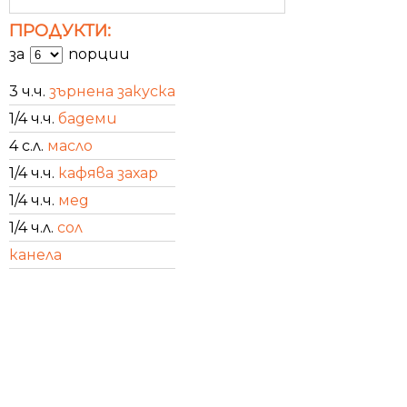
ПРОДУКТИ:
за
порции
3 ч.ч.
зърнена закуска
1/4 ч.ч.
бадеми
4 с.л.
масло
1/4 ч.ч.
кафява захар
1/4 ч.ч.
мед
1/4 ч.л.
сол
канела