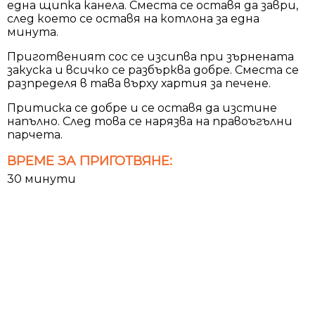
една щипка канела. Сместа се оставя да заври,
след което се оставя на котлона за една
минута.
Приготвеният сос се изсипва при зърнената
закуска и всичко се разбърква добре. Сместа се
разпределя в тава върху хартия за печене.
Притиска се добре и се оставя да изстине
напълно. След това се нарязва на правоъгълни
парчета.
ВРЕМЕ ЗА ПРИГОТВЯНЕ:
30 минути