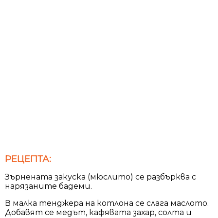
РЕЦЕПТА:
Зърнената закуска (мюслито) се разбърква с
нарязаните бадеми.
В малка тенджера на котлона се слага маслото.
Добавят се медът, кафявата захар, солта и