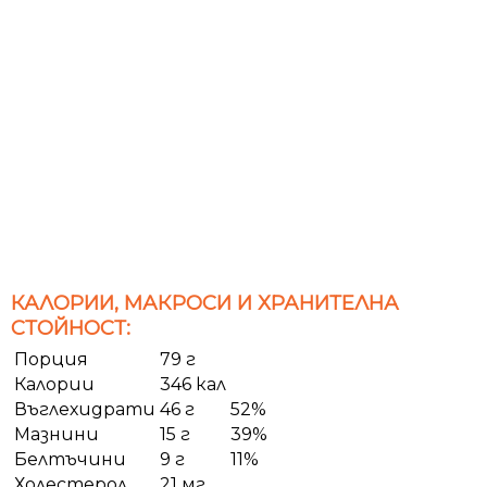
КАЛОРИИ, МАКРОСИ И ХРАНИТЕЛНА
СТОЙНОСТ:
Порция
79 г
Калории
346 кал
Въглехидрати
46 г
52%
Мазнини
15 г
39%
Белтъчини
9 г
11%
Холестерол
21 мг