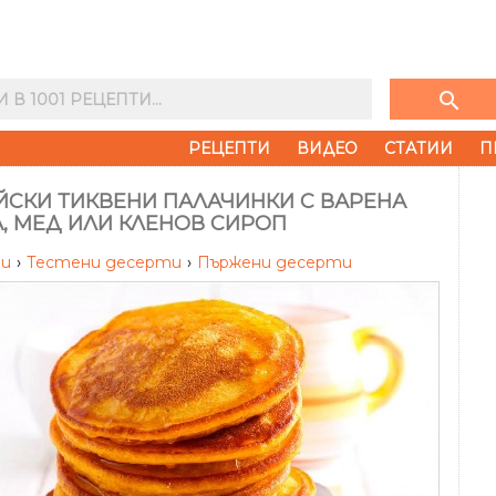
search
РЕЦЕПТИ
ВИДЕО
СТАТИИ
П
ЙСКИ ТИКВЕНИ ПАЛАЧИНКИ С ВАРЕНА
, МЕД ИЛИ КЛЕНОВ СИРОП
ти
›
Тестени десерти
›
Пържени десерти