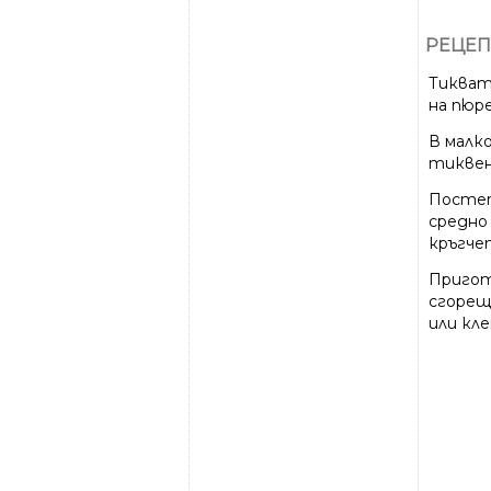
РЕЦЕП
Тиквата
на пюре
В малк
тиквен
Постеп
средно
кръгче
Пригот
сгорещ
или кле