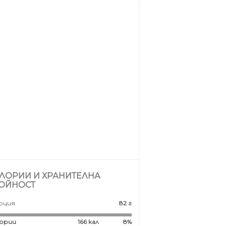
ЛОРИИ И ХРАНИТЕЛНА
ОЙНОСТ
рция
82 г
ории
166
кал
8%