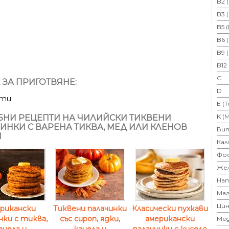
B2 
B3 
B5 
B6 
B9 
B12
C
 ЗА ПРИГОТВЯНЕ:
D
ути
E (
K (
НИ РЕЦЕПТИ НА ЧИЛИЙСКИ ТИКВЕНИ
ИНКИ С ВАРЕНА ТИКВА, МЕД ИЛИ КЛЕНОВ
Ви
П
Кал
Фо
Же
На
Маг
Цин
рикански
Тиквени палачинки
Класически пухкави
нки с тиква,
със сироп, ядки,
американски
Ме
анела и
канела и
палачинки с кисело