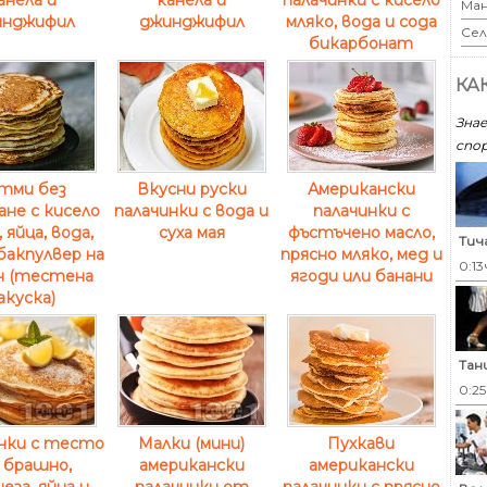
Ман
инджифил
джинджифил
мляко, вода и сода
Сел
бикарбонат
КА
Знае
спор
тми без
Вкусни руски
Американски
не с кисело
палачинки с вода и
палачинки с
 яйца, вода,
суха мая
фъстъчено масло,
Тич
бакпулвер на
прясно мляко, мед и
0:13
н (тестена
ягоди или банани
акуска)
Тан
0:2
нки с тесто
Малки (мини)
Пухкави
 брашно,
американски
американски
еза, яйца и
палачинки от
палачинки с прясно