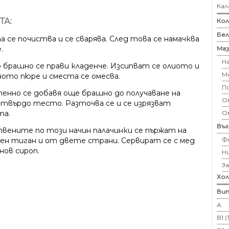
Кал
ТА:
Кол
Бе
 се почиства и се сварява. След това се намачква
Маз
.
Н
о брашно се прави кладенче. Изсипват се олиото и
М
ото пюре и сместа се омесва.
П
енно се добавя още брашно до получаване на
Ом
 твърдо тесто. Разточва се и се изрязват
О
та.
Въ
вените по този начин палачинки се пържат на
Ф
ен тиган и от двете страни. Сервират се с мед
нов сироп.
Н
З
Хо
Вит
А
B1 