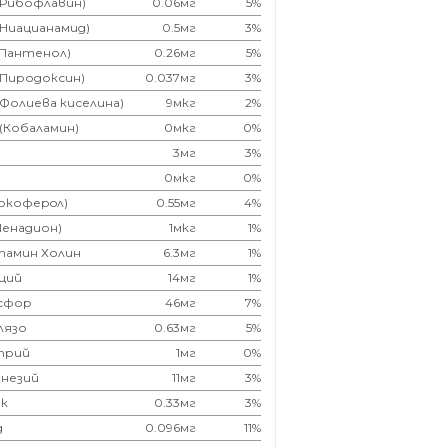
(Рибофлавин)
0.06мг
5%
(Ниацианамид)
0.5мг
3%
(Пантенол)
0.26мг
5%
(Пиродоксин)
0.037мг
3%
(Фолиева киселина)
9мкг
2%
 (Кобаламин)
0мкг
0%
3мг
3%
0мкг
0%
Токоферoл)
0.55мг
4%
Менадион)
1мкг
1%
тамин Холин
6.3мг
1%
ций
14мг
1%
сфор
46мг
7%
лязо
0.63мг
5%
трий
1мг
0%
незий
11мг
3%
к
0.33мг
3%
д
0.096мг
11%