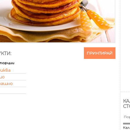
ПРИНТИРАЙ
КТИ:
порции
иква
ио
рашно
КА
СТ
По
Кал