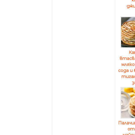
дж
Ка
втасва
мляко,
сода и 
тига
з
Палачи
от
майон