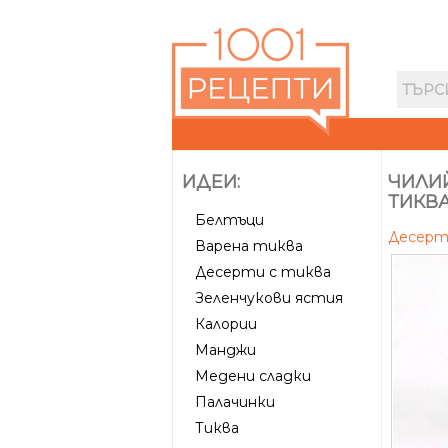
ИДЕИ:
ЧИЛИ
ТИКВА
Белтъци
Десер
Варена тиква
Десерти с тиква
Зеленчукови ястия
Калории
Манджи
Медени сладки
Палачинки
Тиква