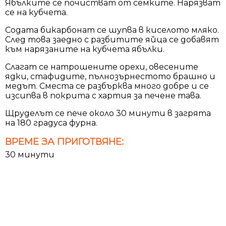
Ябълките се почистват от семките. Нарязват
се на кубчета.
Содата бикарбонат се шупва в киселото мляко.
След това заедно с разбитите яйца се добавят
към нарязаните на кубчета ябълки.
Слагат се натрошените орехи, овесените
ядки, стафидите, пълнозърнестото брашно и
медът. Сместа се разбърква много добре и се
изсипва в покрита с хартия за печене тава.
Щруделът се пече около 30 минути в загрята
на 180 градуса фурна.
ВРЕМЕ ЗА ПРИГОТВЯНЕ:
30 минути