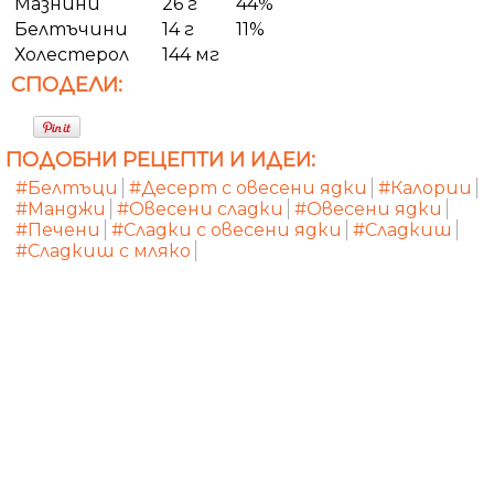
Мазнини
26 г
44%
Белтъчини
14 г
11%
Холестерол
144 мг
СПОДЕЛИ:
ПОДОБНИ РЕЦЕПТИ И ИДЕИ:
#Белтъци
#Десерт с овесени ядки
#Калории
#Манджи
#Овесени сладки
#Овесени ядки
#Печени
#Сладки с овесени ядки
#Сладкиш
#Сладкиш с мляко