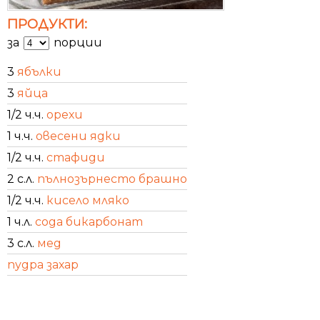
ПРОДУКТИ:
за
порции
3
ябълки
3
яйца
1/2 ч.ч.
орехи
1 ч.ч.
овесени ядки
1/2 ч.ч.
стафиди
2 с.л.
пълнозърнесто брашно
1/2 ч.ч.
кисело мляко
1 ч.л.
сода бикарбонат
3 с.л.
мед
пудра захар