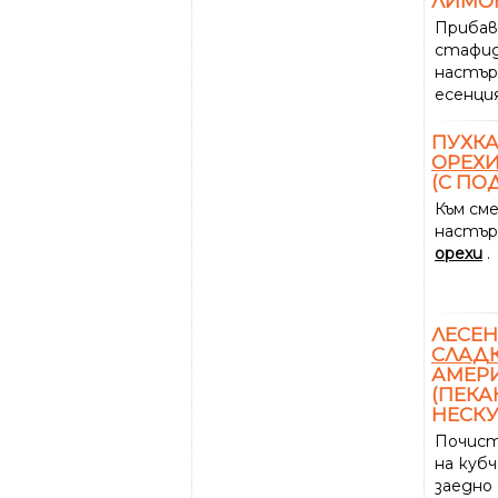
ЛИМО
Приба
стафи
настър
есенци
ПУХКА
ОРЕХ
(С ПО
Към см
настъ
орехи
.
ЛЕСЕ
СЛАД
АМЕР
(ПЕКА
НЕСКУ
Почис
на кубч
заедно