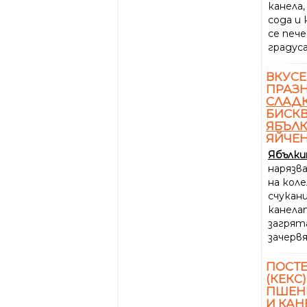
канела,
сода и 
се пече
градуса
ВКУСЕ
ПРАЗ
СЛАД
БИСКВ
ЯБЪЛ
ЯЙЧЕН
Ябълк
нарязв
на коле
счука
канелат
загрята
зачервя
ПОСТ
(КЕКС)
ПШЕН
И КАН