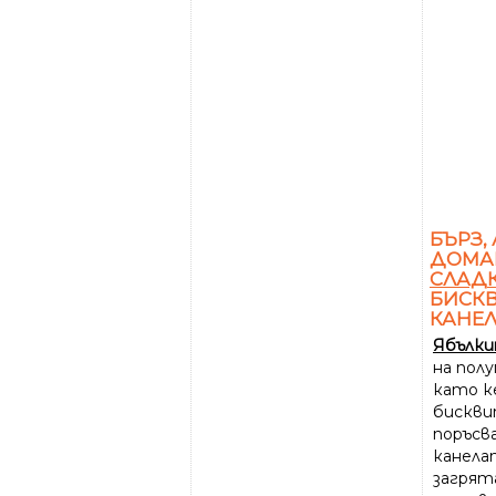
БЪРЗ,
ДОМ
СЛАД
БИСКВ
КАНЕ
Ябълк
на пол
като к
бискви
поръсв
канелат
загрята