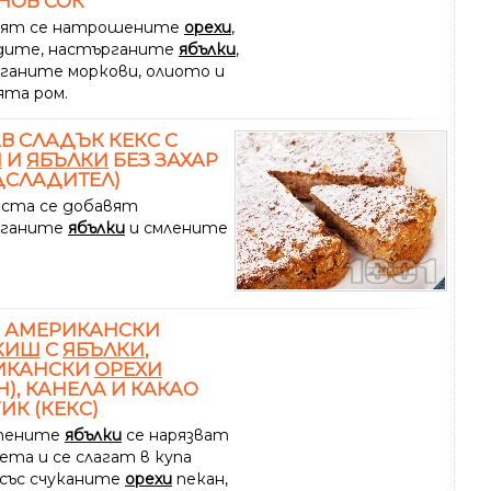
НОВ СОК
вят се натрошените
орехи
,
дите, настърганите
ябълки
,
ганите моркови, олиото и
ята ром.
В СЛАДЪК КЕКС С
И
И
ЯБЪЛКИ
БЕЗ ЗАХАР
ДСЛАДИТЕЛ)
еста се добавят
рганите
ябълки
и смлените
Н АМЕРИКАНСКИ
КИШ
С
ЯБЪЛКИ
,
ИКАНСКИ
ОРЕХИ
Н), КАНЕЛА И КАКАО
ИК (КЕКС)
тените
ябълки
се нарязват
ета и се слагат в купа
 със счуканите
орехи
пекан,