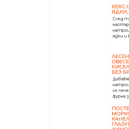
КЕКС 
ЯДКИ
След т
настъ
натро
ядки и 
ЛЕСЕ
ОВЕСЕ
КИСЕЛ
БЕЗ 
Добавя
натро
се пече
фурна з
ПОСТЕ
МОРК
КАНЕЛ
ГЛАЗУ