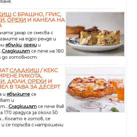
ване.
КИШ
С БРАШНО, ГРИС,
КИ
,
ОРЕХИ
И КАНЕЛА НА
А
лата захар се смесва с
ганите на едро ренде и
ни
ябълки
,
орехи
и
.
Сладкишът
се пече на 180
а до готовност.
НАТ
СЛАДКИШ
/ КЕКС
ИРЕНЕ РИКОТА,
КИ
, ДЮЛИ,
ОРЕХИ
И
ЕЛ В ТАВА ЗА ДЕСЕРТ
а и
ябълките
се
ват и
....
Сладкишът
се пече във
а 170 градуса за около 50
...Когато е готов, се
 и се поръсва с натрошени