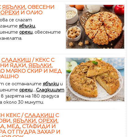
С
ЯБЪЛКИ
, ОВЕСЕНИ
,
ОРЕХИ
И ОЛИО
ова се слагат
рганите
ябълки
,
шените
орехи
, овесените
канелата.
Н
СЛАДКИШ
/ КЕКС С
НИ ЯДКИ,
ЯБЪЛКИ
,
О МЛЯКО СКИР И МЕД
БРАШНО
т се останалите
ябълки
и
шените
орехи
....
Сладкишът
 в загрята на 180 градуса
а около 30 минути.
Н КЕКС /
СЛАДКИШ
С
ОВИ,
ЯБЪЛКИ
,
ОРЕХИ
,
А, МЕД, СТАФИДИ И
РА ОТ ПУДРА ЗАХАР И