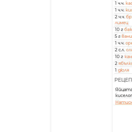
1 ч.ч.
ка
1 ч.ч.
ки
2 ч.ч.
бр
лимец
10 г
ба
5 г
вани
1 ч.ч.
ор
2 с.л.
ол
10 г
кан
2
ябълк
1
дюля
РЕЦЕП
Яйцата 
киселото
Натисн