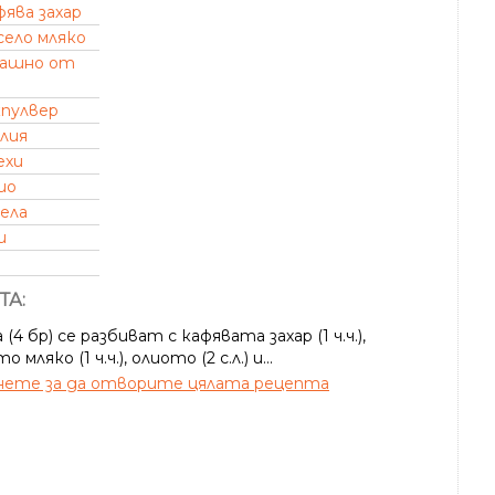
фява захар
село мляко
ашно от
кпулвер
лия
ехи
ио
ела
и
ТА:
(4 бр) се разбиват с кафявата захар (1 ч.ч.),
 мляко (1 ч.ч.), олиото (2 с.л.) и...
ете за да отворите цялата рецепта