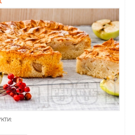
Ц
КТИ: