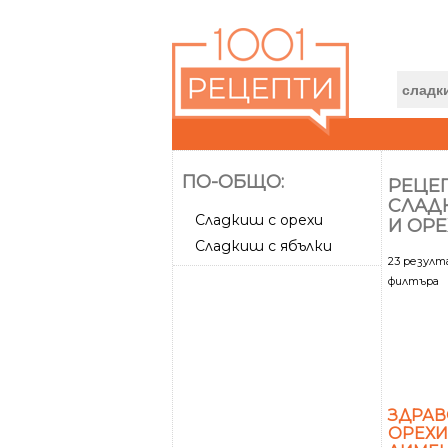
ПО-ОБЩО:
РЕЦЕП
СЛАД
Сладкиш с орехи
И ОР
Сладкиш с ябълки
23 резул
филтъра
ЗДРАВ
ОРЕХИ