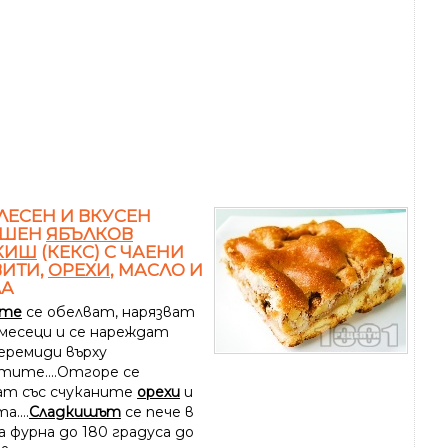
 ЛЕСЕН И ВКУСЕН
АШЕН
ЯБЪЛКОВ
КИШ
(КЕКС) С ЧАЕНИ
ИТИ,
ОРЕХИ
, МАСЛО И
ЛА
ите
се обелват, нарязват
умесеци и се нареждат
еремиди върху
тите....Отгоре се
ат със счуканите
орехи
и
а....
Сладкишът
се пече в
 фурна до 180 градуса до