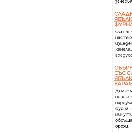
зачервя
СЛАД
ЯБЪЛ
ФУРН
Остана
настър
изцеде
канела...
градус
ОБЪР
СЪС С
ЯБЪЛ
КАРАМ
Дюлят
почист
нарязват
фурна н
минути.
обръща
орехи
.