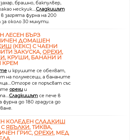
 захар, брашно, бакпулвер,
какао нескуик....
Сладкишът
 в загрята фурна на 200
 за около 30 минути.
Н ЛЕСЕН БЪРЗ
НИЧЕН ДОМАШЕН
КИШ
(КЕКС) С ЧАЕНИ
ИТИ ЗАКУСКА,
ОРЕХИ
,
КИ
, КРУШИ, БАНАНИ И
 КРЕМ
ите
и крушите се обелват,
ат на полумесеци, а бананите
лца....Отгоре се поръсват със
ните
орехи
и
а....
Сладкишът
се пече в
 фурна до 180 градуса до
ване.
ЕН КОЛЕДЕН
СЛАДКИШ
 С
ЯБЪЛКИ
, ТИКВА,
ИЧЕН ГРИС,
ОРЕХИ
, МЕД
ЕЛА