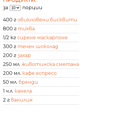
за
порции
400 г
обикновени бисквити
800 г
тиква
1/2 кг
сирене маскарпоне
300 г
течен шоколад
200 г
захар
250 мл.
животинска сметана
200 мл.
кафе еспресо
50 мл.
бренди
1 ч.л.
канела
2 г
ванилия