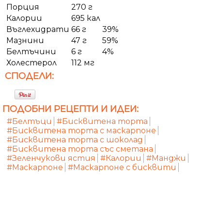
Порция
270 г
Калории
695 кал
Въглехидрати
66 г
39%
Мазнини
47 г
59%
Белтъчини
6 г
4%
Холестерол
112 мг
СПОДЕЛИ:
ПОДОБНИ РЕЦЕПТИ И ИДЕИ:
#Белтъци
#Бисквитена торта
#Бисквитена торта с маскарпоне
#Бисквитена торта с шоколад
#Бисквитена торта със сметана
#Зеленчукови ястия
#Калории
#Манджи
#Маскарпоне
#Маскарпоне с бисквити