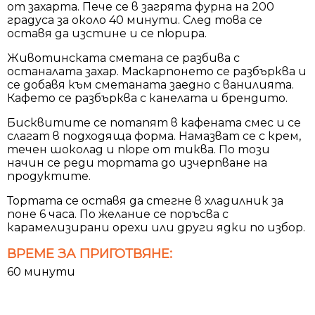
от захарта. Пече се в загрята фурна на 200
градуса за около 40 минути. След това се
оставя да изстине и се пюрира.
Животинската сметана се разбива с
останалата захар. Маскарпонето се разбърква и
се добавя към сметаната заедно с ванилията.
Кафето се разбърква с канелата и брендито.
Бисквитите се потапят в кафената смес и се
слагат в подходяща форма. Намазват се с крем,
течен шоколад и пюре от тиква. По този
начин се реди тортата до изчерпване на
продуктите.
Тортата се оставя да стегне в хладилник за
поне 6 часа. По желание се поръсва с
карамелизирани орехи или други ядки по избор.
ВРЕМЕ ЗА ПРИГОТВЯНЕ:
60 минути