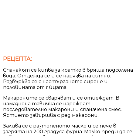
РЕЦЕПТА:
Спанакът се кипва за кратко в вряща подсолена
вода. Отцежда се и се нарязва на ситно.
Разбърква се с настърганото сирене и
половината от яйцата.
Макароните се сваряват и се отцеждат. В
намазнена тавичка се нареждат
последователно макарони и спаначена смес.
Ястието завършва с ред макарони.
Залива се с разтопеното масло и се пече в
загрята на 200 градуса фурна. Малко преди да се