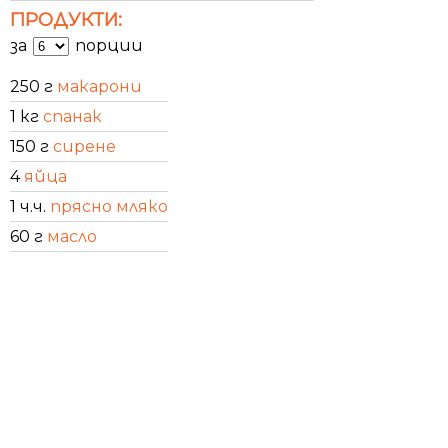
ПРОДУКТИ:
за
порции
250 г
макарони
1 кг
спанак
150 г
сирене
4
яйца
1 ч.ч.
прясно мляко
60 г
масло