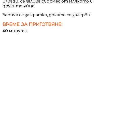
извади, се залива със смес от млякото и
другите яйца.
Запича се за кратко, докато се зачерви.
ВРЕМЕ ЗА ПРИГОТВЯНЕ:
40 минути