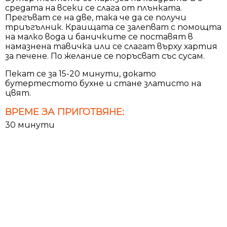
средата на всеки се слага от плънката.
Прегъват се на две, така че да се получи
триъгълник. Краищата се залепват с помощта
на малко вода и баничките се поставят в
намазнена тавичка или се слагат върху хартия
за печене. По желание се поръсват със сусам.
Пекат се за 15-20 минути, докато
бутертестото бухне и стане златисто на
цвят.
ВРЕМЕ ЗА ПРИГОТВЯНЕ:
30 минути