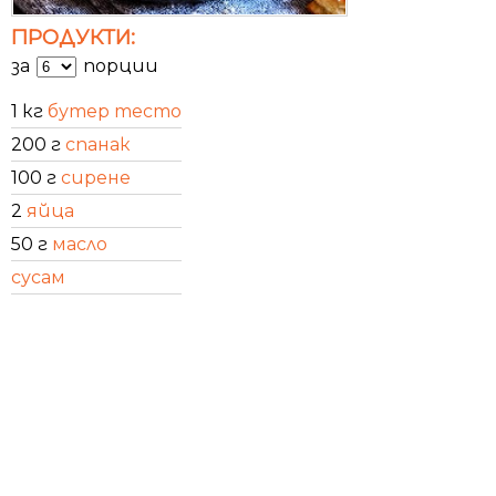
ПРОДУКТИ:
за
порции
1 кг
бутер тесто
200 г
спанак
100 г
сирене
2
яйца
50 г
масло
сусам