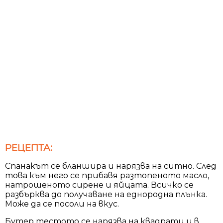
РЕЦЕПТА:
Спанакът се бланшира и нарязва на ситно. След
това към него се прибавя разтопеното масло,
натрошеното сирене и яйцата. Всичко се
разбърква до получаване на еднородна плънка.
Може да се посоли на вкус.
Бутер тестото се нарязва на квадрати и в