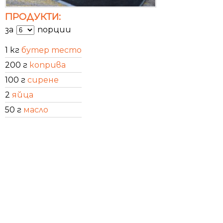
ПРОДУКТИ:
за
порции
1 кг
бутер тесто
200 г
коприва
100 г
сирене
2
яйца
50 г
масло