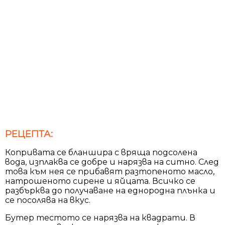
РЕЦЕПТА:
Копривата се бланшира с вряща подсолена
вода, изплаква се добре и нарязва на ситно. След
това към нея се прибавят разтопеното масло,
натрошеното сирене и яйцата. Всичко се
разбърква до получаване на еднородна плънка и
се посолява на вкус.
Бутер тестото се нарязва на квадрати. В