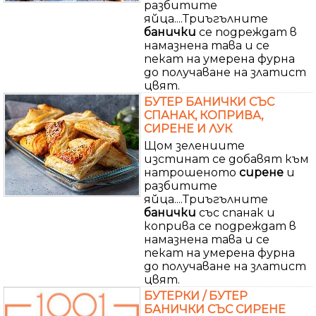
разбитите
яйца....Триъгълните
банички
се подреждат в
намазнена тава и се
пекат на умерена фурна
до получаване на златист
цвят.
БУТЕР БАНИЧКИ СЪС
СПАНАК, КОПРИВА,
СИРЕНЕ И ЛУК
Щом зелениите
изстинат се добавят към
натрошеното
сирене
и
разбитите
яйца....Триъгълните
банички
със спанак и
коприва се подреждат в
намазнена тава и се
пекат на умерена фурна
до получаване на златист
цвят.
БУТЕРКИ / БУТЕР
БАНИЧКИ СЪС СИРЕНЕ