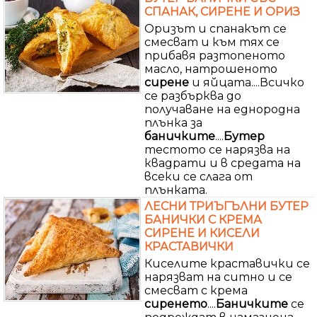
СПАНАК, СИРЕНЕ И ОРИЗ
Оризът и спанакът се
смесват и към тях се
прибавя разтопеното
масло, натрошеното
сирене
и яйцата....Всичко
се разбърква до
получаване на еднородна
плънка за
баничките
....
Бутер
тестото се нарязва на
квадрати и в средата на
всеки се слага от
плънката.
ЛЕСНИ ТРИЪГЪЛНИ БУТЕР
БАНИЧКИ С КРЕМА
СИРЕНЕ И КИСЕЛИ
КРАСТАВИЧКИ
Киселите краставички се
нарязват на ситно и се
смесват с крема
сиренето
....
Баничките
се