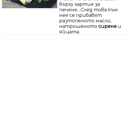
върху хартия за
печене....След това към
нея се прибавят
разтопеното масло,
натрошеното
сирене
и
яйцата.