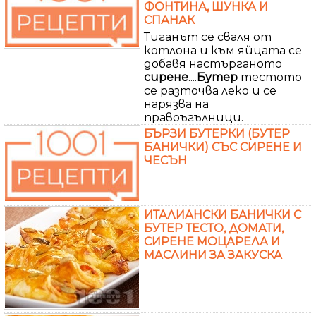
ФОНТИНА, ШУНКА И
СПАНАК
Тиганът се сваля от
котлона и към яйцата се
добавя настърганото
сирене
....
Бутер
тестото
се разточва леко и се
нарязва на
правоъгълници.
БЪРЗИ БУТЕРКИ (БУТЕР
БАНИЧКИ) СЪС СИРЕНЕ И
ЧЕСЪН
ИТАЛИАНСКИ БАНИЧКИ С
БУТЕР ТЕСТО, ДОМАТИ,
СИРЕНЕ МОЦАРЕЛА И
МАСЛИНИ ЗА ЗАКУСКА