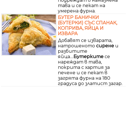
подреждат в намазнена
тава и се пекат на
умерена фурна.
БУТЕР БАНИЧКИ
(БУТЕРКИ) СЪС СПАНАК,
КОПРИВА, ЯЙЦА И
ИЗВАРА
Добавят се изварата,
натрошеното
сирене
и
разбитите
яйца....
Бутерките
се
нареждат в тава,
покрита с хартия за
печене и се пекат в
загрята фурна на 180
градуса до златист загар.