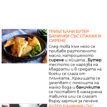
ТРИЪГЪЛНИ БУТЕР
БАНИЧКИ СЪС СПАНАК И
СИРЕНЕ
След това към него се
прибавя разтопеното
масло, натрошеното
сирене
и яйцата....
Бутер
тестото се нарязва на
квадрати и в средата на
всеки се слага от
плънката....Краищата се
залепват с помощта на
малко вода и
баничките
се поставят в намазнена
тавичка или се слагат
върху хартия за печене.
БУТЕР БАНИЧКИ СЪС