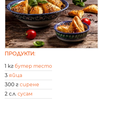
ПРОДУКТИ:
1 кг
бутер тесто
3
яйца
300 г
сирене
2 с.л.
сусам