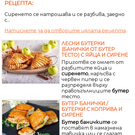
РЕЦЕПТА:
Сиренето се натрошава и се разбива, заедно
с...
Натиснете за да отворите цялата рецепта
ЛЕСНИ БУТЕРКИ
(БАНИЧКИ ОТ БУТЕР
ТЕСТО) С ЯЙЦА И СИРЕНЕ
Приготвя се омлет от
разбитите яйца и
сиренето
, наръсва с
червен пипер и се
разпределя върху
правоъгълниците
бутер
тесто.
БУТЕР БАНИЧКИ /
БУТЕРКИ С КОПРИВА И
СИРЕНЕ
Бутер
баничките
се
поставят в намазнена
тавичка или се слагат