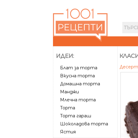
ИДЕИ:
КЛАС
Десер
Блат за торта
Вкусна торта
Домашна торта
Манджи
Млечна торта
Торта
Торта гараш
Шоколадова торта
Ястия