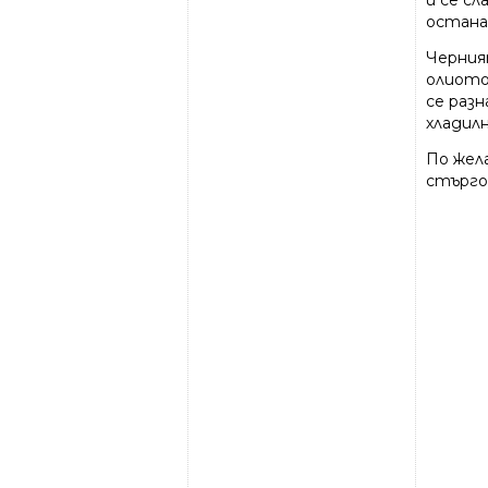
и се с
останал
Черния
олиото
се раз
хладилн
По жел
стърго