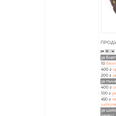
ПРОДУ
за
за блат
10
бел
400 г
о
200 г
з
за пълн
400 г
с
100 г
за
450 г
ч
шокол
за шок
ганаш: