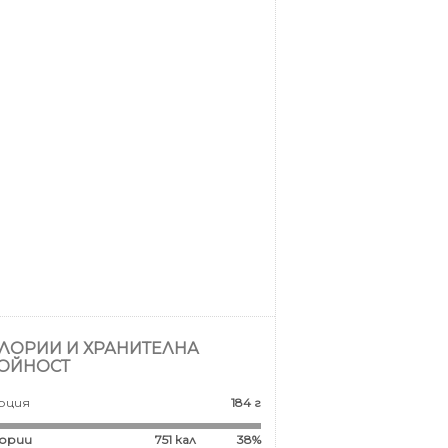
ЛОРИИ И ХРАНИТЕЛНА
ОЙНОСТ
рция
184 г
ории
751
кал
38%