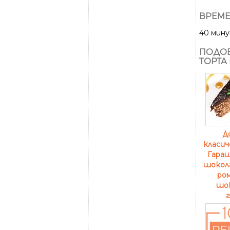
ВРЕМЕ
40 мин
ПОДОБ
ТОРТА
Д
класи
Гараш
шокола
ром
шо
г