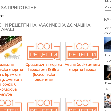
Ман
Сел
 ЗА ПРИГОТВЯНЕ:
ути
КА
НИ РЕЦЕПТИ НА КЛАСИЧЕСКА ДОМАШНА
Знае
 ГАРАШ
спор
Тич
1:0
омашна
Оригинална торта
Лесна бисквитена
ческа торта
Гараш от 1885 г.
торта Гараш
 с крем от
(класическа
д, сметана,
рецепта)
Тан
, орехи и
1:55
коладова
лазура