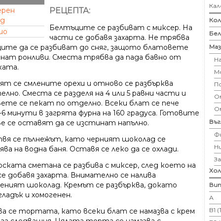
Кал
РЕЦЕПТА:
ерен
ад
Кол
Белтъците се разбиват с миксер. На
ио
Бе
части се добавя захарта. Не трябва
Маз
ите да се разбиват до сняг, защото блатовете
нат ронливи. Сместа трябва да пада бавно от
Н
ката.
М
ят се смлените орехи и отново се разбърква
П
лно. Сместа се разделя на 4 или 5 равни части и
Ом
ете се пекат по отделно. Всеки блат се пече
О
-6 минути в загрята фурна на 160 градуса. Готовите
Въ
е се оставят да се изстинат напълно.
Ф
вя се пълнежът, като черният шоколад се
Н
ва на водна баня. Оставя се леко да се охлади.
З
рската сметана се разбива с миксер, след което на
Хо
се добавя захарта. Внимателно се налива
еният шоколад. Кремът се разбърква, докато
Вит
ладък и хомогенен.
А
B1 
ва се тортата, като всеки блат се намазва с крем