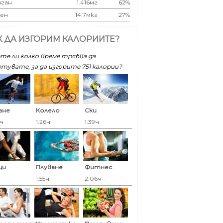
ган
1.416мг
62%
ен
14.7мкг
27%
К ДА ИЗГОРИМ КАЛОРИИТЕ?
те ли колко време трябва да
тувате, за да изгорите 751 калoрии?
ане
Колело
Ски
0ч
1:26ч
1:39ч
ци
Плуване
Фитнес
ч
1:55ч
2:06ч