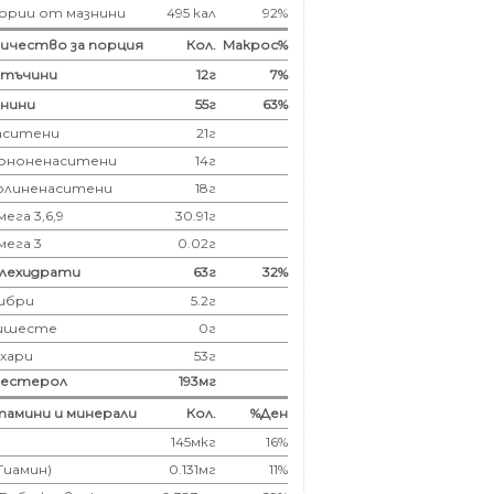
ории от мазнини
495 кал
92%
ичество за порция
Кол.
Макрос%
лтъчини
12
г
7%
нини
55
г
63%
аситени
21
г
ононенаситени
14г
олиненаситени
18г
ега 3,6,9
30.91г
мега 3
0.02г
глехидрати
63
г
32%
ибри
5.2
г
ишесте
0г
ахари
53г
лестерол
193
мг
амини и минерали
Кол.
%Ден
145мкг
16%
(Тиамин)
0.131мг
11%