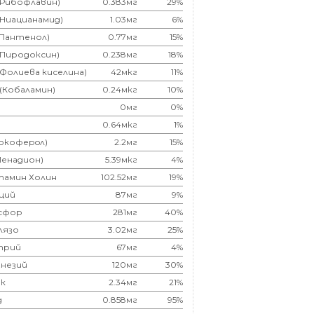
(Рибофлавин)
0.383мг
29%
(Ниацианамид)
1.03мг
6%
(Пантенол)
0.77мг
15%
(Пиродоксин)
0.238мг
18%
(Фолиева киселина)
42мкг
11%
 (Кобаламин)
0.24мкг
10%
0мг
0%
0.64мкг
1%
Токоферoл)
2.2мг
15%
Менадион)
5.39мкг
4%
тамин Холин
102.52мг
19%
ций
87мг
9%
сфор
281мг
40%
лязо
3.02мг
25%
трий
67мг
4%
незий
120мг
30%
к
2.34мг
21%
д
0.858мг
95%