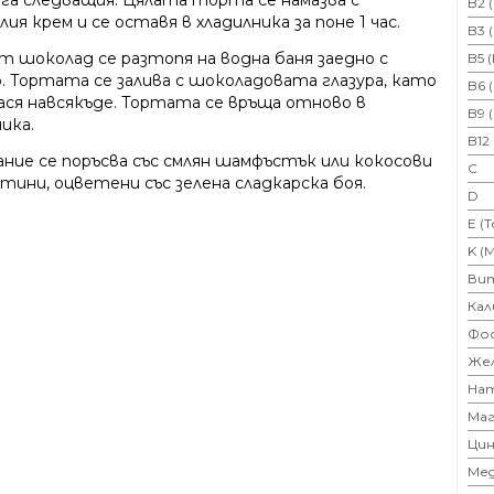
лага следващия. Цялата торта се намазва с
B2 
ия крем и се оставя в хладилника за поне 1 час.
B3 
т шоколад се разтопя на водна баня заедно с
B5 
. Тортата се залива с шоколадовата глазура, като
B6 
нася навсякъде. Тортата се връща отново в
B9 
ика.
B12
ание се поръсва със смлян шамфъстък или кокосови
C
тини, оцветени със зелена сладкарска боя.
D
E (
K (
Ви
Кал
Фо
Же
На
Маг
Цин
Ме