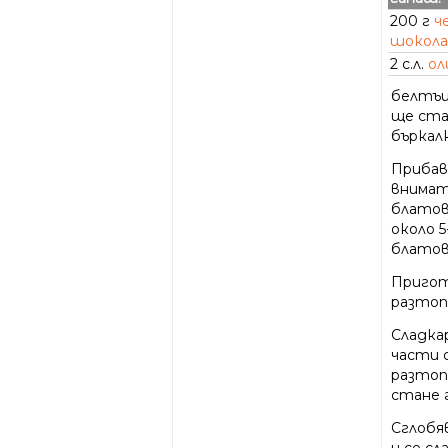
200 г
ч
шокол
2 с.л.
ол
белтъц
ще ста
бъркал
Прибав
внимате
блатов
около 5
блатов
Пригот
разтопя
Сладка
части 
разтоп
стане г
Сглобя