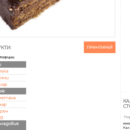
ПРИНТИРАЙ
КТИ:
порции
:
тъка
рехи
ахар
еж:
метана
КА
хар
СТ
ерен
ад
По
оладовия
Кал