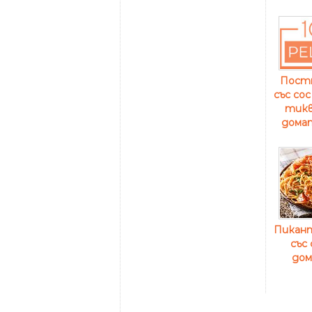
Пост
със со
тикв
домат
Пикан
със
дом