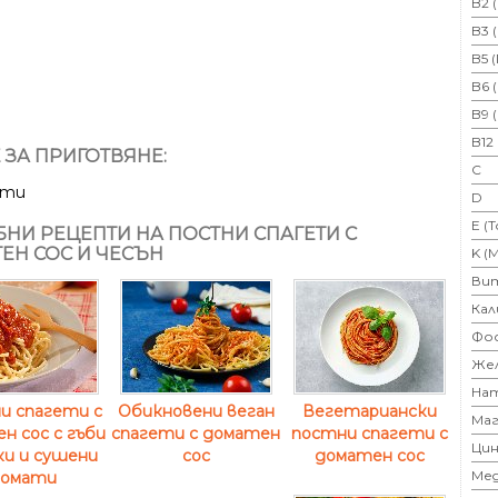
B2 
B3 
B5 
B6 
B9 
B12
 ЗА ПРИГОТВЯНЕ:
C
ути
D
E (
НИ РЕЦЕПТИ НА ПОСТНИ СПАГЕТИ С
ЕН СОС И ЧЕСЪН
K (
Ви
Кал
Фо
Же
На
и спагети с
Обикновени веган
Вегетариански
Маг
н сос с гъби
спагети с доматен
постни спагети с
Цин
ки и сушени
сос
доматен сос
Ме
омати