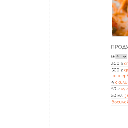
ПРОДУ
за
300 г
с
600 г
д
консер
4
скили
50 г
лук
50 мл.
з
босиле