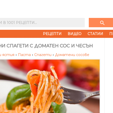
search
РЕЦЕПТИ
ВИДЕО
СТАТИИ
П
И СПАГЕТИ С ДОМАТЕН СОС И ЧЕСЪН
и ястия
›
Паста
›
Спагети
›
Доматени сосове