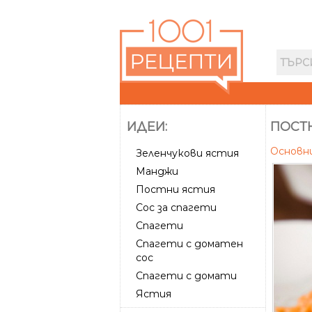
ИДЕИ:
ПОСТН
Основн
Зеленчукови ястия
Манджи
Постни ястия
Сос за спагети
Спагети
Спагети с доматен
сос
Спагети с домати
Ястия