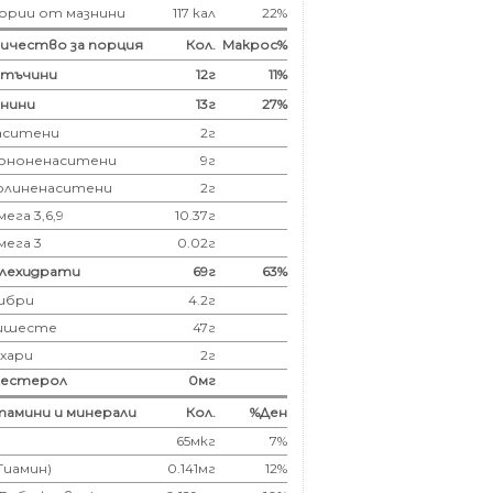
ории от мазнини
117 кал
22%
ичество за порция
Кол.
Макрос%
лтъчини
12
г
11%
нини
13
г
27%
аситени
2
г
ононенаситени
9г
олиненаситени
2г
ега 3,6,9
10.37г
мега 3
0.02г
глехидрати
69
г
63%
ибри
4.2
г
ишесте
47г
ахари
2г
лестерол
0
мг
амини и минерали
Кол.
%Ден
65мкг
7%
(Тиамин)
0.141мг
12%