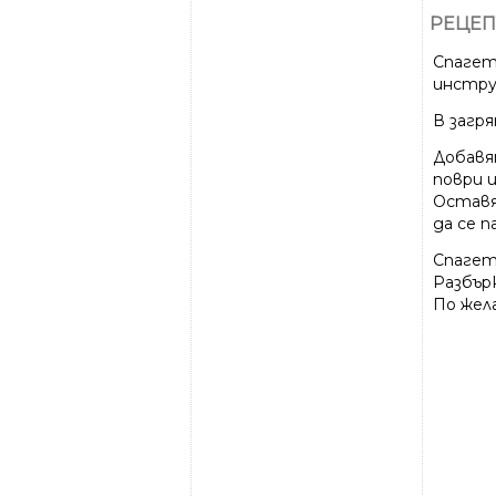
РЕЦЕП
Спагет
инстру
В загр
Добавя
поври и
Оставя
да се п
Спагет
Разбър
По жел