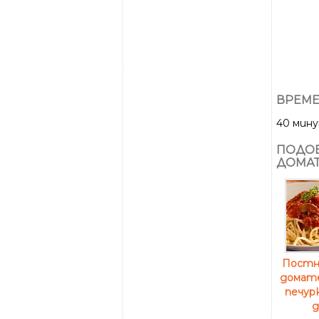
ВРЕМЕ
40 мин
ПОДОБ
ДОМАТ
Постн
домате
печур
д