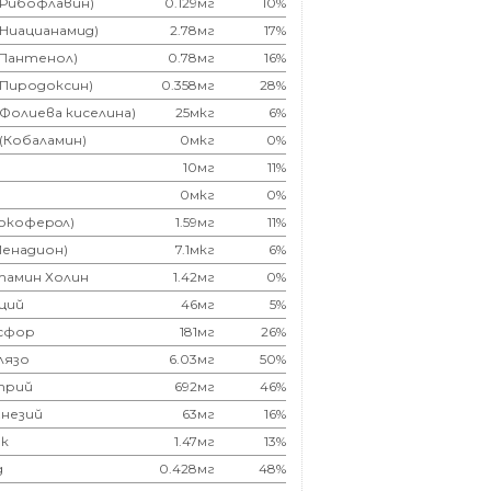
(Рибофлавин)
0.129мг
10%
(Ниацианамид)
2.78мг
17%
(Пантенол)
0.78мг
16%
(Пиродоксин)
0.358мг
28%
(Фолиева киселина)
25мкг
6%
 (Кобаламин)
0мкг
0%
10мг
11%
0мкг
0%
Токоферoл)
1.59мг
11%
Менадион)
7.1мкг
6%
тамин Холин
1.42мг
0%
ций
46мг
5%
сфор
181мг
26%
лязо
6.03мг
50%
трий
692мг
46%
незий
63мг
16%
к
1.47мг
13%
д
0.428мг
48%