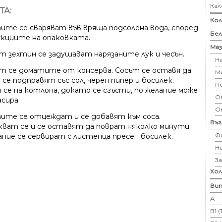
Кал
ТА:
Кол
ите се сваряват във вряща подсолена вода, според
Бе
кциите на опаковката.
Маз
ят зехтин се задушават нарязаните лук и чесън.
Н
т се доматите от консерва. Сосът се оставя да
М
 се подправят със сол, черен пипер и босилек.
П
 се на котлона, докато се сгъсти, по желание може
Ом
асира.
О
ите се отцеждат и се добавят към соса.
Въ
кват се и се оставят да поврат няколко минути.
Ф
ание се сервират с листенца пресен босилек.
Н
З
Хо
Вит
А
B1 