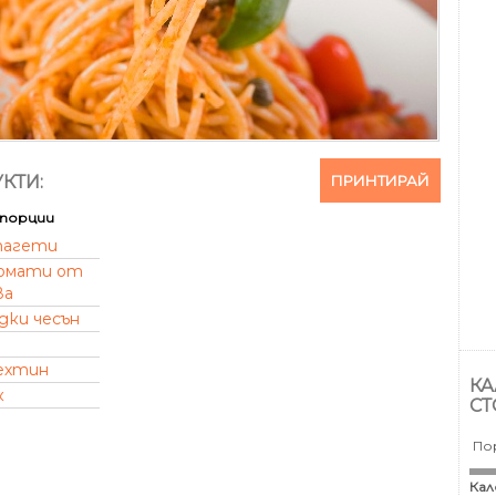
ПРИНТИРАЙ
КТИ:
порции
пагети
омати от
ва
дки чесън
ехтин
КА
к
СТ
По
Кал