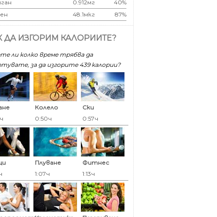
ган
0.912мг
40%
ен
48.1мкг
87%
К ДА ИЗГОРИМ КАЛОРИИТЕ?
те ли колко време трябва да
тувате, за да изгорите 439 калoрии?
ане
Колело
Ски
5ч
0:50ч
0:57ч
ци
Плуване
Фитнес
ч
1:07ч
1:13ч