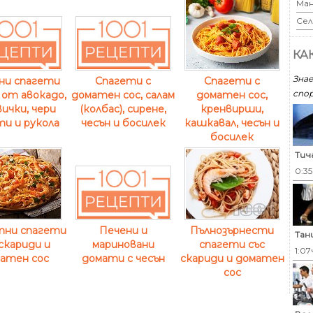
Ман
Сел
КА
Знае
Спагети с
ни спагети
Спагети с
спор
доматен сос,
с от авокадо,
доматен сос, салам
кренвирши,
ички, чери
(колбас), сирене,
кашкавал, чесън и
и и рукола
чесън и босилек
босилек
Тич
0:3
тни спагети
Пълнозърнести
Печени и
Тан
 скариди и
спагети със
мариновани
1:07
атен сос
скариди и доматен
домати с чесън
сос