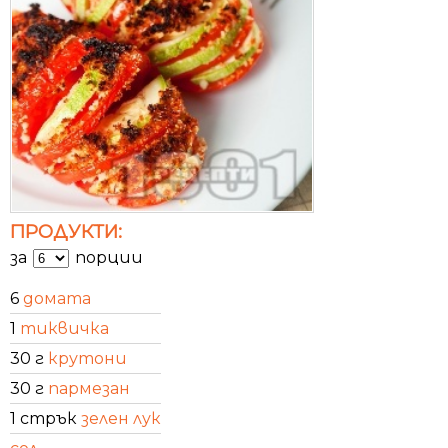
ПРОДУКТИ:
за
порции
6
домата
1
тиквичка
30 г
крутони
30 г
пармезан
1 стрък
зелен лук