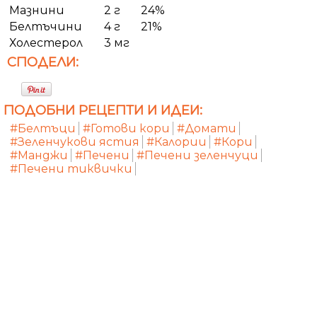
Мазнини
2 г
24%
Белтъчини
4 г
21%
Холестерол
3 мг
СПОДЕЛИ:
ПОДОБНИ РЕЦЕПТИ И ИДЕИ:
#Белтъци
#Готови кори
#Домати
#Зеленчукови ястия
#Калории
#Кори
#Манджи
#Печени
#Печени зеленчуци
#Печени тиквички