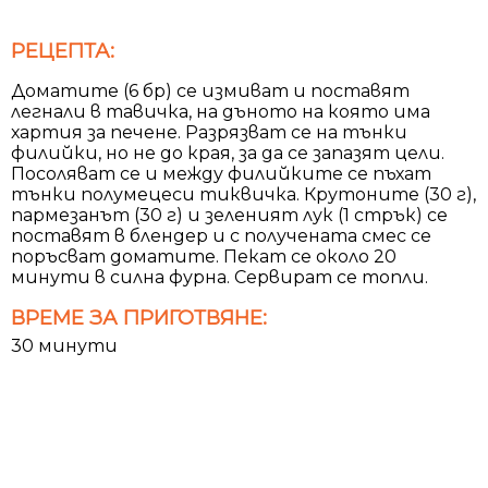
РЕЦЕПТА:
Доматите (6 бр) се измиват и поставят
легнали в тавичка, на дъното на която има
хартия за печене. Разрязват се на тънки
филийки, но не до края, за да се запазят цели.
Посоляват се и между филийките се пъхат
тънки полумецеси тиквичка. Крутоните (30 г),
пармезанът (30 г) и зеленият лук (1 стрък) се
поставят в блендер и с получената смес се
поръсват доматите. Пекат се около 20
минути в силна фурна. Сервират се топли.
ВРЕМЕ ЗА ПРИГОТВЯНЕ:
30 минути