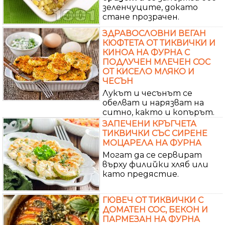
зеленчуците, докато
стане прозрачен.
ЗДРАВОСЛОВНИ ВЕГАН
КЮФТЕТА ОТ ТИКВИЧКИ И
КИНОА НА ФУРНА С
ПОДЛУЧЕН МЛЕЧЕН СОС
ОТ КИСЕЛО МЛЯКО И
ЧЕСЪН
Лукът и чесънът се
обелват и нарязват на
ситно, както и копърът.
ЗАПЕЧЕНИ КРЪГЧЕТА
ТИКВИЧКИ СЪС СИРЕНЕ
МОЦАРЕЛА НА ФУРНА
Могат да се сервират
върху филийки хляб или
като предястие.
ГЮВЕЧ ОТ ТИКВИЧКИ С
ДОМАТЕН СОС, БЕКОН И
ПАРМЕЗАН НА ФУРНА