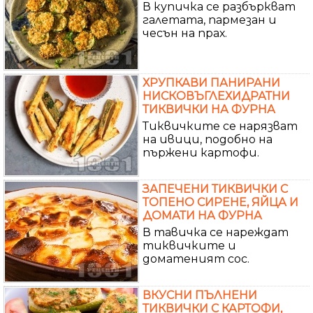
В купичка се разбъркват
галетата, пармезан и
чесън на прах.
ХРУПКАВИ ПАНИРАНИ
НИСКОВЪГЛЕХИДРАТНИ
ТИКВИЧКИ НА ФУРНА
Тиквичките се нарязват
на ивици, подобно на
пържени картофи.
ЗАПЕЧЕНИ ТИКВИЧКИ С
ТОПЕНО СИРЕНЕ, ЯЙЦА И
ДОМАТИ НА ФУРНА
В тавичка се нареждат
тиквичките и
доматеният сос.
ВКУСНИ ПЪЛНЕНИ
ТИКВИЧКИ С КАРТОФИ,