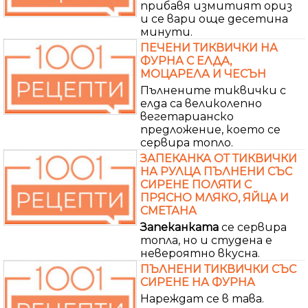
прибавя измитият ориз
и се вари още десетина
минути.
ПЕЧЕНИ ТИКВИЧКИ НА
ФУРНА С ЕЛДА,
МОЦАРЕЛА И ЧЕСЪН
Пълнените тиквички с
елда са великолепно
вегетарианско
предложение, което се
сервира топло.
ЗАПЕКАНКА ОТ ТИКВИЧКИ
НА РУЛЦА ПЪЛНЕНИ СЪС
СИРЕНЕ ПОЛЯТИ С
ПРЯСНО МЛЯКО, ЯЙЦА И
СМЕТАНА
Запеканката
се сервира
топла, но и студена е
невероятно вкусна.
ПЪЛНЕНИ ТИКВИЧКИ СЪС
СИРЕНЕ НА ФУРНА
Нареждат се в тава.