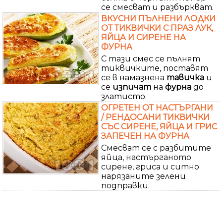
се смесват и разбъркват.
ВКУСНИ ПЪЛНЕНИ ЛОДКИ
ОТ ТИКВИЧКИ С ПРАЗ ЛУК,
ЯЙЦА И СИРЕНЕ НА
ФУРНА
С тази смес се пълнят
тиквичките, поставят
се в намазнена
тавичка
и
се
изпичат
на
фурна
до
златисто.
ОГРЕТЕН ОТ НАСТЪРГАНИ
/ РЕНДОСАНИ ТИКВИЧКИ
СЪС СИРЕНЕ, ЯЙЦА И ГРИС
ЗАПЕЧЕН НА ФУРНА
Смесват се с разбитите
яйца, настърганото
сирене, гриса и ситно
нарязаните зелени
подправки.