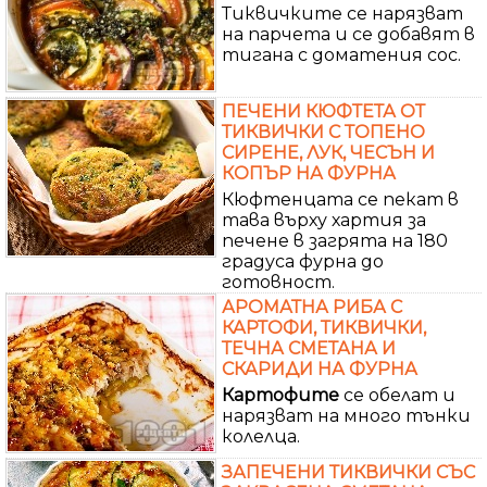
Тиквичките се нарязват
на парчета и се добавят в
тигана с доматения сос.
ПЕЧЕНИ КЮФТЕТА ОТ
ТИКВИЧКИ С ТОПЕНО
СИРЕНЕ, ЛУК, ЧЕСЪН И
КОПЪР НА ФУРНА
Кюфтенцата се пекат в
тава върху хартия за
печене в загрята на 180
градуса фурна до
готовност.
АРОМАТНА РИБА С
КАРТОФИ, ТИКВИЧКИ,
ТЕЧНА СМЕТАНА И
СКАРИДИ НА ФУРНА
Картофите
се обелат и
нарязват на много тънки
колелца.
ЗАПЕЧЕНИ ТИКВИЧКИ СЪС