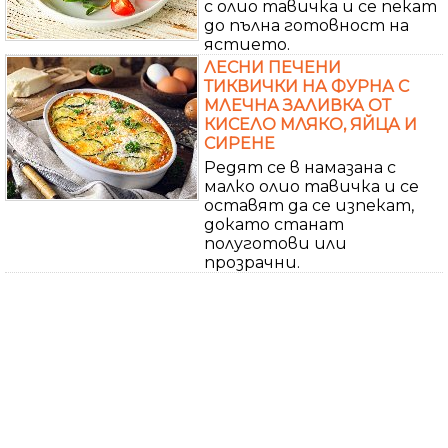
с олио тавичка и се пекат
до пълна готовност на
ястието.
ЛЕСНИ ПЕЧЕНИ
ТИКВИЧКИ НА ФУРНА С
МЛЕЧНА ЗАЛИВКА ОТ
КИСЕЛО МЛЯКО, ЯЙЦА И
СИРЕНЕ
Редят се в намазана с
малко олио тавичка и се
оставят да се изпекат,
докато станат
полуготови или
прозрачни.