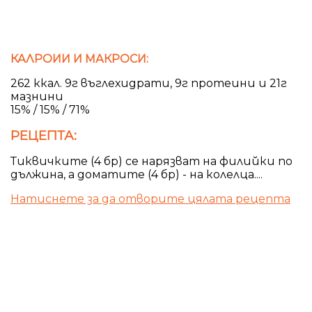
КАЛРОИИ И МАКРОСИ:
262 ккал. 9г въглехидрати, 9г протеини и 21г
мазнини
15% / 15% / 71%
РЕЦЕПТА:
Тиквичките (4 бр) се нарязват на филийки по
дължина, а доматите (4 бр) - на колелца....
Натиснете за да отворите цялата рецепта