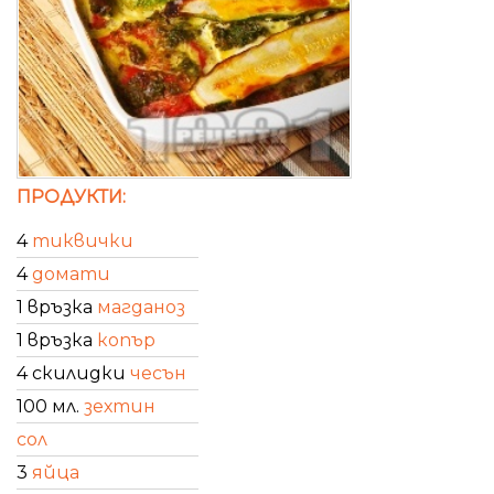
ПРОДУКТИ:
4
тиквички
4
домати
1 връзка
магданоз
1 връзка
копър
4 скилидки
чесън
100 мл.
зехтин
сол
3
яйца