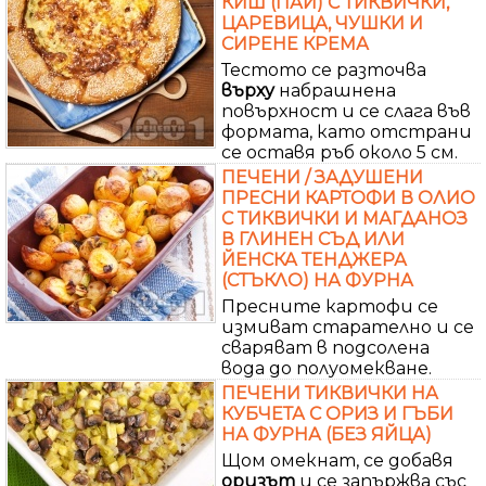
КИШ (ПАЙ) С ТИКВИЧКИ,
ЦАРЕВИЦА, ЧУШКИ И
СИРЕНЕ КРЕМА
Тестото се разточва
върху
набрашнена
повърхност и се слага във
формата, като отстрани
се оставя ръб около 5 см.
ПЕЧЕНИ / ЗАДУШЕНИ
ПРЕСНИ КАРТОФИ В ОЛИО
С ТИКВИЧКИ И МАГДАНОЗ
В ГЛИНЕН СЪД ИЛИ
ЙЕНСКА ТЕНДЖЕРА
(СТЪКЛО) НА ФУРНА
Пресните картофи се
измиват старателно и се
сваряват в подсолена
вода до полуомекване.
ПЕЧЕНИ ТИКВИЧКИ НА
КУБЧЕТА С ОРИЗ И ГЪБИ
НА ФУРНА (БЕЗ ЯЙЦА)
Щом омекнат, се добавя
оризът
и се запържва със