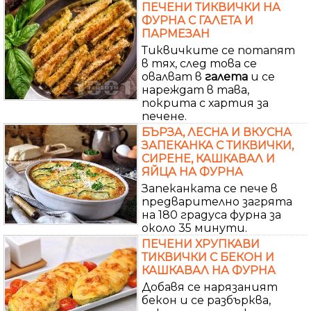
ПЕЧЕНИ ТИКВИЧКИ НА
ФУРНА С ГАЛЕТА И
ПАРМЕЗАН
Тиквичките се потапят
в тях, след това се
овалват в
галета
и се
нареждат в тава,
покрита с хартия за
печене.
БЪРЗА, ЛЕСНА И ВКУСНА
ЗАПЕКАНКА С ТИКВИЧКИ,
СИРЕНЕ, КАШКАВАЛ И
ЯЙЦА НА ФУРНА
Запеканката се пече в
предварително загрята
на 180 градуса фурна за
около 35 минути.
ПЕЧЕНИ ХРУПКАВИ
ТИКВИЧКИ С БЕКОН И
КАШКАВАЛ НА ФУРНА
Добавя се нарязаният
бекон и се разбърква,