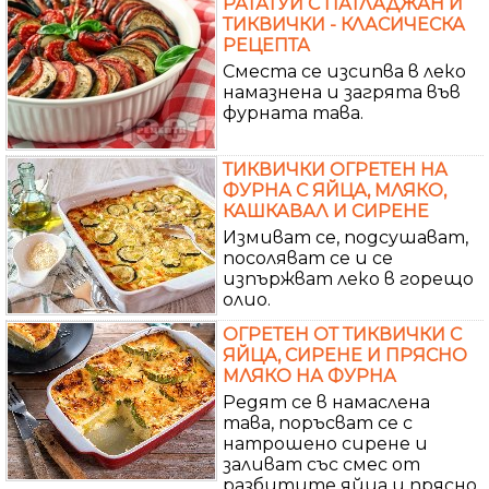
РАТАТУЙ С ПАТЛАДЖАН И
ТИКВИЧКИ - КЛАСИЧЕСКА
РЕЦЕПТА
Сместа се изсипва в леко
намазнена и загрята във
фурната тава.
ТИКВИЧКИ ОГРЕТЕН НА
ФУРНА С ЯЙЦА, МЛЯКО,
КАШКАВАЛ И СИРЕНЕ
Измиват се, подсушават,
посоляват се и се
изпържват леко в горещо
олио.
ОГРЕТЕН ОТ ТИКВИЧКИ С
ЯЙЦА, СИРЕНЕ И ПРЯСНО
МЛЯКО НА ФУРНА
Редят се в намаслена
тава, поръсват се с
натрошено сирене и
заливат със смес от
разбитите яйца и прясно