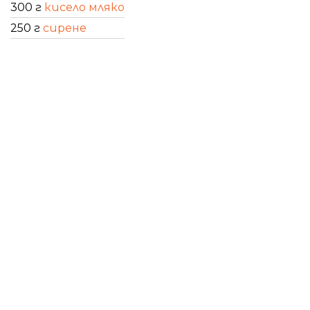
300 г
кисело мляко
250 г
сирене