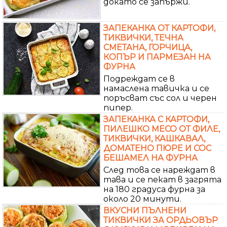
докато се запържи.
ЗАПЕКАНКА ОТ КАРТОФИ,
ТИКВИЧКИ, ТЕЧНА
СМЕТАНА, ГОРЧИЦА,
КОПЪР И ПАРМЕЗАН НА
ФУРНА
Подреждат се в
намаслена тавичка и се
поръсват със сол и черен
пипер.
ЗАПЕКАНКА С КАРТОФИ,
ПИЛЕШКО МЕСО ОТ ФИЛЕ,
ТИКВИЧКИ, КАШКАВАЛ,
ДОМАТЕНО ПЮРЕ И СОС
БЕШАМЕЛ НА ФУРНА
След това се нареждат в
тава и се пекат в загрята
на 180 градуса фурна за
около 20 минути.
ВКУСНИ ПЪЛНЕНИ
ТИКВИЧКИ ЗА ОРДЬОВЪР