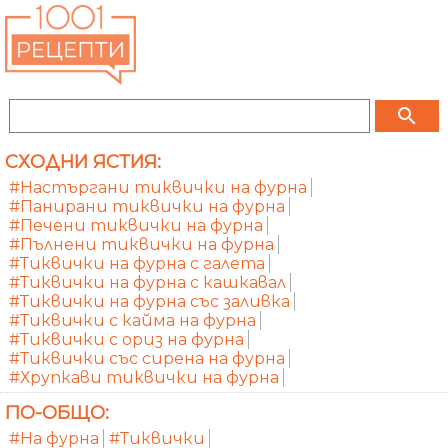
search
СХОДНИ ЯСТИЯ:
#Настъргани тиквички на фурна
#Панирани тиквички на фурна
#Печени тиквички на фурна
#Пълнени тиквички на фурна
#Тиквички на фурна с галета
#Тиквички на фурна с кашкавал
#Тиквички на фурна със заливка
#Тиквички с кайма на фурна
#Тиквички с ориз на фурна
#Тиквички със сирена на фурна
#Хрупкави тиквички на фурна
ПО-ОБЩО:
#На фурна
#Тиквички