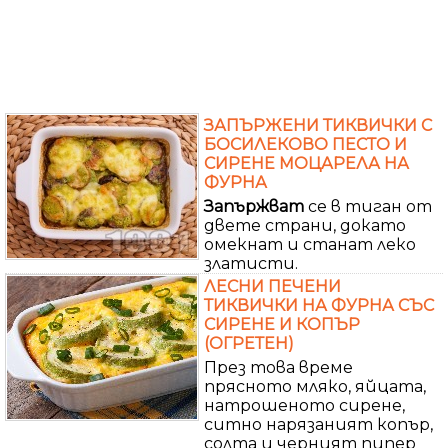
ЗАПЪРЖЕНИ ТИКВИЧКИ С
БОСИЛЕКОВО ПЕСТО И
СИРЕНЕ МОЦАРЕЛА НА
ФУРНА
Запържват
се в тиган от
двете страни, докато
омекнат и станат леко
златисти.
ЛЕСНИ ПЕЧЕНИ
ТИКВИЧКИ НА ФУРНА СЪС
СИРЕНЕ И КОПЪР
(ОГРЕТЕН)
През това време
прясното мляко, яйцата,
натрошеното сирене,
ситно нарязаният копър,
солта и черният пипер