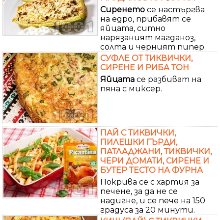
Сиренето
се настъргва
на едро, прибавят се
яйцата, ситно
нарязаният магданоз,
солта и черният пипер.
СУФЛЕ ОТ ТИКВИЧКИ,
СИРЕНЕ И РИБА ТОН
Яйцата
се разбиват на
пяна с миксер.
ПАЙ С ТИКВИЧКИ,
ПИЛЕШКИ ГЪРДИ,
ПАТЛАДЖАНИ, ТИКВИЧКИ,
ЧЕРИ ДОМАТИ, СИРЕНЕ И
БУТЕР ТЕСТО НА ФУРНА
Покрива се с хартия за
печене, за да не се
надигне, и се пече на 150
градуса за 20 минути.