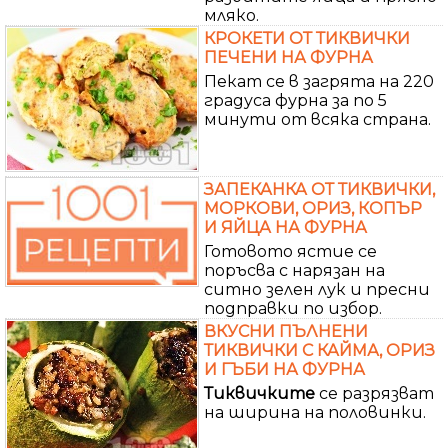
мляко.
КРОКЕТИ ОТ ТИКВИЧКИ
ПЕЧЕНИ НА ФУРНА
Пекат се в загрята на 220
градуса фурна за по 5
минути от всяка страна.
ЗАПЕКАНКА ОТ ТИКВИЧКИ,
МОРКОВИ, ОРИЗ, КОПЪР
И ЯЙЦА НА ФУРНА
Готовото ястие се
поръсва с нарязан на
ситно зелен лук и пресни
подправки по избор.
ВКУСНИ ПЪЛНЕНИ
ТИКВИЧКИ С КАЙМА, ОРИЗ
И ГЪБИ НА ФУРНА
Тиквичките
се разрязват
на ширина на половинки.