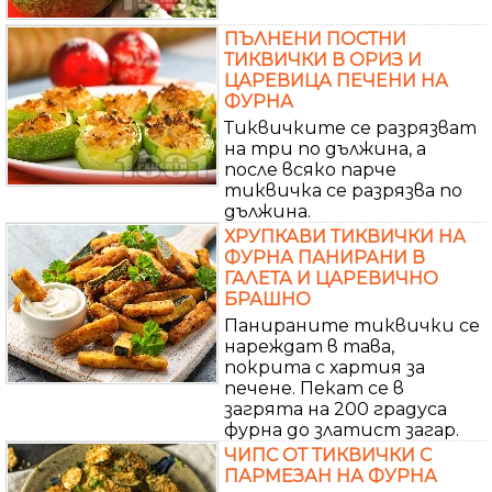
ПЪЛНЕНИ ПОСТНИ
ТИКВИЧКИ В ОРИЗ И
ЦАРЕВИЦА ПЕЧЕНИ НА
ФУРНА
Тиквичките се разрязват
на три по дължина, а
после всяко парче
тиквичка се разрязва по
дължина.
ХРУПКАВИ ТИКВИЧКИ НА
ФУРНА ПАНИРАНИ В
ГАЛЕТА И ЦАРЕВИЧНО
БРАШНО
Панираните тиквички се
нареждат в тава,
покрита с хартия за
печене. Пекат се в
загрята на 200 градуса
фурна до златист загар.
ЧИПС ОТ ТИКВИЧКИ С
ПАРМЕЗАН НА ФУРНА