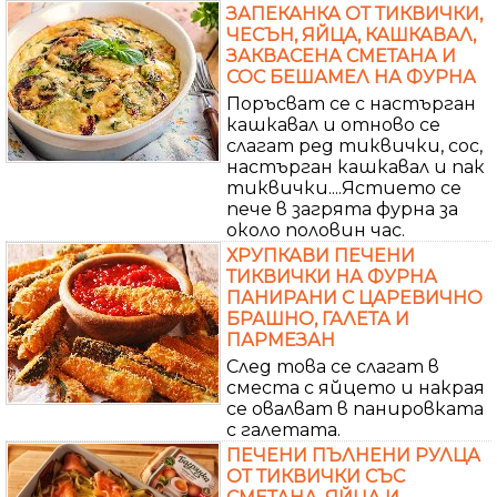
ЗАПЕКАНКА ОТ ТИКВИЧКИ,
ЧЕСЪН, ЯЙЦА, КАШКАВАЛ,
ЗАКВАСЕНА СМЕТАНА И
СОС БЕШАМЕЛ НА ФУРНА
Поръсват се с настърган
кашкавал и отново се
слагат ред тиквички, сос,
настърган кашкавал и пак
тиквички....Ястието се
пече в загрята фурна за
около половин час.
ХРУПКАВИ ПЕЧЕНИ
ТИКВИЧКИ НА ФУРНА
ПАНИРАНИ С ЦАРЕВИЧНО
БРАШНО, ГАЛЕТА И
ПАРМЕЗАН
След това се слагат в
сместа с яйцето и накрая
се овалват в панировката
с галетата.
ПЕЧЕНИ ПЪЛНЕНИ РУЛЦА
ОТ ТИКВИЧКИ СЪС