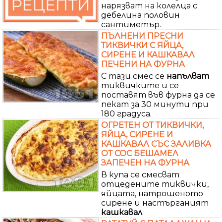
нарязват на колелца с
дебелина половин
сантиметър.
ПЪЛНЕНИ ПРЕСНИ
ТИКВИЧКИ С ЯЙЦА,
СИРЕНЕ И КАШКАВАЛ
ПЕЧЕНИ НА ФУРНА
С тази смес се
напълват
тиквичките и се
поставят във фурна да се
пекат за 30 минути при
180 градуса.
ОГРЕТЕН ОТ ТИКВИЧКИ,
ЯЙЦА, СИРЕНЕ И
КАШКАВАЛ СЪС ЗАЛИВКА
ОТ СОС БЕШАМЕЛ
ЗАПЕЧЕН НА ФУРНА
В купа се смесват
отцедените тиквички,
яйцата, натрошеното
сирене и настърганият
кашкавал
.