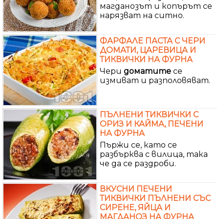
магданозът и копърът се
нарязват на ситно.
ФАРФАЛЕ ПАСТА С ЧЕРИ
ДОМАТИ, ЦАРЕВИЦА И
ТИКВИЧКИ НА ФУРНА
Чери
доматите
се
измиват и разполовяват.
ПЪЛНЕНИ ТИКВИЧКИ С
ОРИЗ И КАЙМА, ПЕЧЕНИ
НА ФУРНА
Пържи се, като се
разбърква с вилица, така
че да се раздроби.
ВКУСНИ ПЕЧЕНИ
ТИКВИЧКИ ПЪЛНЕНИ СЪС
СИРЕНЕ, ЯЙЦА И
МАГДАНОЗ НА ФУРНА