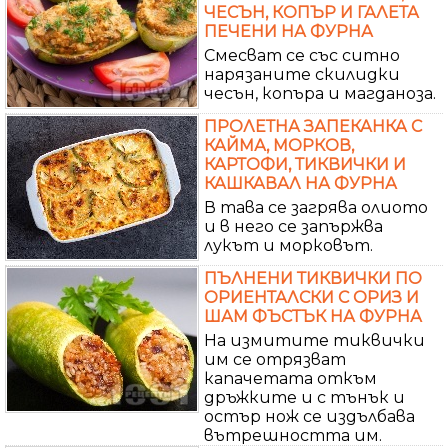
ЧЕСЪН, КОПЪР И ГАЛЕТА
ПЕЧЕНИ НА ФУРНА
Смесват се със ситно
нарязаните скилидки
чесън, копъра и магданоза.
ПРОЛЕТНА ЗАПЕКАНКА С
КАЙМА, МОРКОВ,
КАРТОФИ, ТИКВИЧКИ И
КАШКАВАЛ НА ФУРНА
В тава се загрява олиото
и в него се запържва
лукът и морковът.
ПЪЛНЕНИ ТИКВИЧКИ ПО
ОРИЕНТАЛСКИ С ОРИЗ И
ШАМ ФЪСТЪК НА ФУРНА
На измитите тиквички
им се отрязват
капачетата откъм
дръжките и с тънък и
остър нож се издълбава
вътрешността им.