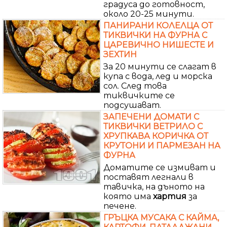
градуса до готовност,
около 20-25 минути.
ПАНИРАНИ КОЛЕЛЦА ОТ
ТИКВИЧКИ НА ФУРНА С
ЦАРЕВИЧНО НИШЕСТЕ И
ЗЕХТИН
За 20 минути се слагат в
купа с вода, лед и морска
сол. След това
тиквичките се
подсушават.
ЗАПЕЧЕНИ ДОМАТИ С
ТИКВИЧКИ ВЕТРИЛО С
ХРУПКАВА КОРИЧКА ОТ
КРУТОНИ И ПАРМЕЗАН НА
ФУРНА
Доматите се измиват и
поставят легнали в
тавичка, на дъното на
която има
хартия
за
печене.
ГРЪЦКА МУСАКА С КАЙМА,