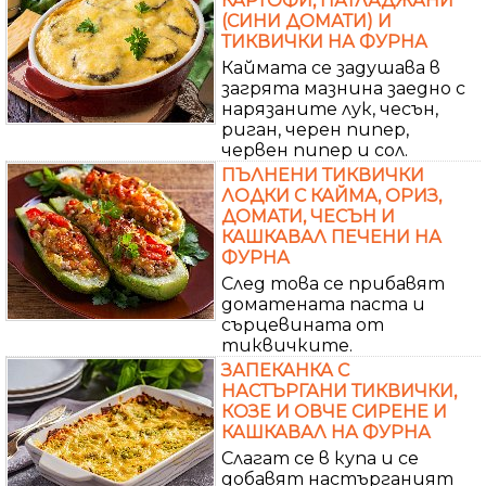
КАРТОФИ, ПАТЛАДЖАНИ
(СИНИ ДОМАТИ) И
ТИКВИЧКИ НА ФУРНА
Каймата се задушава в
загрята мазнина заедно с
нарязаните лук, чесън,
риган, черен пипер,
червен пипер и сол.
ПЪЛНЕНИ ТИКВИЧКИ
ЛОДКИ С КАЙМА, ОРИЗ,
ДОМАТИ, ЧЕСЪН И
КАШКАВАЛ ПЕЧЕНИ НА
ФУРНА
След това се прибавят
доматената паста и
сърцевината от
тиквичките.
ЗАПЕКАНКА С
НАСТЪРГАНИ ТИКВИЧКИ,
КОЗЕ И ОВЧЕ СИРЕНЕ И
КАШКАВАЛ НА ФУРНА
Слагат се в купа и се
добавят настърганият