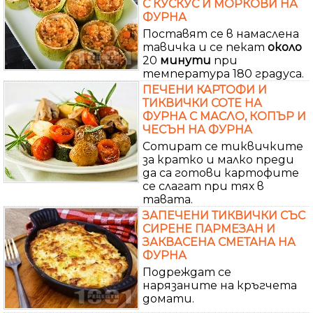
С КУСКУС И МОРКОВИ НА
ФУРНА
Поставят се в намаслена
тавичка и се пекат
около
20
минути
при
температура 180 градуса.
ПЕЧЕНИ КАРТОФИ И
ТИКВИЧКИ СОТЕ НА
ФУРНА С МАСЛО, КОПЪР И
ЧЕСЪН НА ФУРНА
Сотират се тиквичките
за кратко и малко преди
да са готови картофите
се слагат при тях в
тавата.
ЗАПЕЧЕНИ ТИКВИЧКИ СЪС
СИРЕНЕ ПАРМЕЗАН И
ЗАКВАСЕНА СМЕТАНА НА
ФУРНА
Подреждат се
нарязаните на кръгчета
домати.