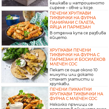
кашкава и натрошеното
сирене – овче и козе.
ПЕЧЕНИ ХРУПКАВИ
ТИКВИЧКИ НА ФУРНА
ПАНИРАНИ С ГАЛЕТА,
ЯЙЦА И ПАРМЕЗАН
В отделна купа се разбива
яйцето.
ХРУПКАВИ ПЕЧЕНИ
ТИКВИЧКИ НА ФУРНА С
ПАРМЕЗАН И БОСИЛЕКОВ
МЛЕЧЕН СОС
Пекат се още около 10
минути или докато
станат златисти и
хрупкави.
ПЕЧЕНИ ПИКАНТНИ
ХРУПКАВИ ТИКВИЧКИ НА
ФУРНА С МЛЕЧЕН СОС
Няколко пръчици се