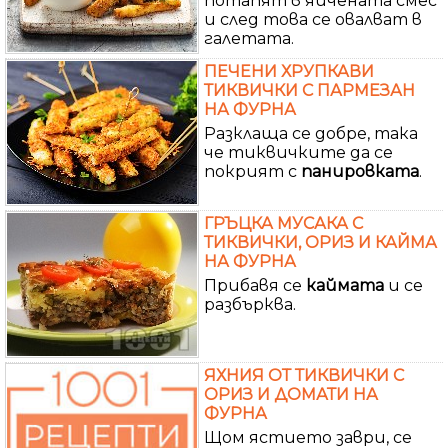
потапят в яйчената смес
и след това се овалват в
галетата.
ПЕЧЕНИ ХРУПКАВИ
ТИКВИЧКИ С ПАРМЕЗАН
НА ФУРНА
Разклаща се добре, така
че тиквичките да се
покрият с
панировката
.
ГРЪЦКА МУСАКА С
ТИКВИЧКИ, ОРИЗ И КАЙМА
НА ФУРНА
Прибавя се
каймата
и се
разбърква.
ЯХНИЯ ОТ ТИКВИЧКИ С
ОРИЗ И ДОМАТИ НА
ФУРНА
Щом ястието заври, се