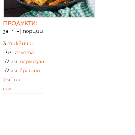
ПРОДУКТИ:
за
порции
3
тиквички
1 ч.ч.
галета
1/2 ч.ч.
пармезан
1/2 ч.ч.
брашно
2
яйца
сол