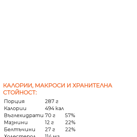
КАЛОРИИ, МАКРОСИ И ХРАНИТЕЛНА
СТОЙНОСТ:
Порция
287 г
Калории
494 кал
Въглехидрати
70 г
57%
Мазнини
12 г
22%
Белтъчини
27 г
22%
Холестерол
114 мг