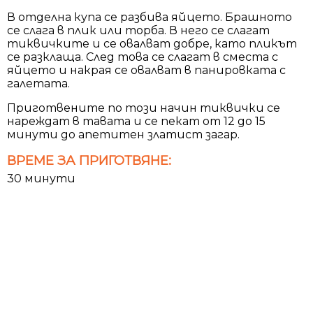
В отделна купа се разбива яйцето. Брашното
се слага в плик или торба. В него се слагат
тиквичките и се овалват добре, като пликът
се разклаща. След това се слагат в сместа с
яйцето и накрая се овалват в панировката с
галетата.
Приготвените по този начин тиквички се
нареждат в тавата и се пекат от 12 до 15
минути до апетитен златист загар.
ВРЕМЕ ЗА ПРИГОТВЯНЕ:
30 минути