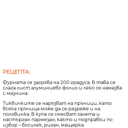
РЕЦЕПТА:
Фурната се загрява на 200 градуса. В тава се
слага лист алуминиево фолио и леко се намазва
с мазнина.
Тиквичките се нарязват на пръчици, като
всяка пръчица може да се разреже и на
половинка. В купа се смесват галета и
настърган пармезан, както и подправки по
избор – босилек, риган, мащерка.