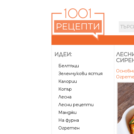
ИДЕИ:
ЛЕСН
СИРЕН
Белтъци
Основн
Зеленчукови ястия
Огрете
Калории
Копър
Лесна
Лесни рецепти
Манджи
На фурна
Огретен