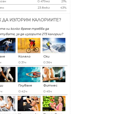
ган
0.479мг
21%
ен
23.8мкг
43%
К ДА ИЗГОРИМ КАЛОРИИТЕ?
те ли колко време трябва да
тувате, за да изгорите 273 калoрии?
ане
Колело
Ски
ч
0:31ч
0:36ч
ци
Плуване
Фитнес
2ч
0:42ч
0:45ч