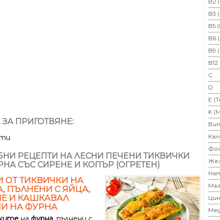
B2 
B3 
B5 
B6 
B9 
B12
C
D
E (
K (
 ЗА ПРИГОТВЯНЕ:
Ви
Кал
ути
Фо
НИ РЕЦЕПТИ НА ЛЕСНИ ПЕЧЕНИ ТИКВИЧКИ
Же
РНА СЪС СИРЕНЕ И КОПЪР (ОГРЕТЕН)
На
 ОТ ТИКВИЧКИ НА
Маг
, ПЪЛНЕНИ С ЯЙЦА,
Е И КАШКАВАЛ
Цин
И НА ФУРНА
Ме
ките
на
фурна
, пълнени с