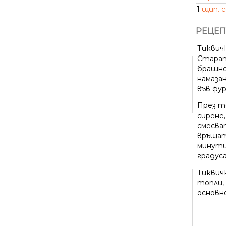
1
щип. с
РЕЦЕП
Тиквич
Старат
брашно
намаза
във фур
През т
сирене
смесва
връщат
минути
градуса
Тиквичк
топли,
основн