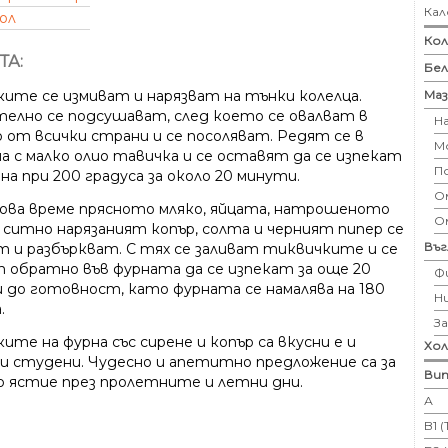
Кал
ол
Кол
ТА:
Бе
Маз
ките се измиват и нарязват на тънки колелца.
елно се подсушават, след което се овалват в
Н
 от всички страни и се посоляват. Редят се в
М
на с малко олио тавичка и се оставят да се изпекат
П
на при 200 градуса за около 20 минути.
Ом
ова време прясното мляко, яйцата, натрошеното
О
, ситно нарязаният копър, солта и черният пипер се
Въ
т и разбъркват. С тях се заливат тиквичките и се
 обратно във фурната да се изпекат за още 20
Ф
 до готовност, като фурната се намалява на 180
Н
.
З
ите на фурна със сирене и копър са вкусни е и
Хо
 и студени. Чудесно и апетитно предложение са за
Вит
о ястие през пролетните и летни дни.
А
B1 