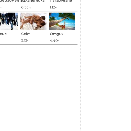
оергометър
Каланетика
Пазаруване
0ч
0:56ч
1:12ч
ене
Сек*
Отдих
3:13ч
4:40ч