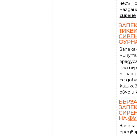
чесън, 
магдан
сирене
ЗАПЕК
ТИКВ
СИРЕ
ФУРН
Запека
минути
градуса.
настър
много д
се доб
кашка
овче и 
БЪРЗА
ЗАПЕК
СИРЕ
НА
ФУ
Запека
предва