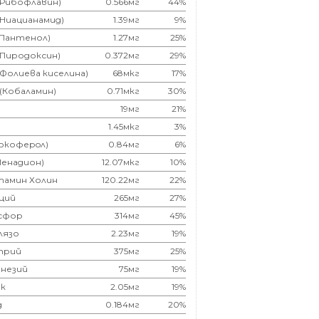
(Рибофлавин)
0.566мг
44%
(Ниацианамид)
1.39мг
9%
(Пантенол)
1.27мг
25%
(Пиродоксин)
0.372мг
29%
(Фолиева киселина)
68мкг
17%
 (Кобаламин)
0.71мкг
30%
19мг
21%
1.45мкг
3%
Токоферoл)
0.84мг
6%
Менадион)
12.07мкг
10%
тамин Холин
120.22мг
22%
ций
265мг
27%
сфор
314мг
45%
лязо
2.23мг
19%
трий
375мг
25%
незий
75мг
19%
к
2.05мг
19%
д
0.184мг
20%