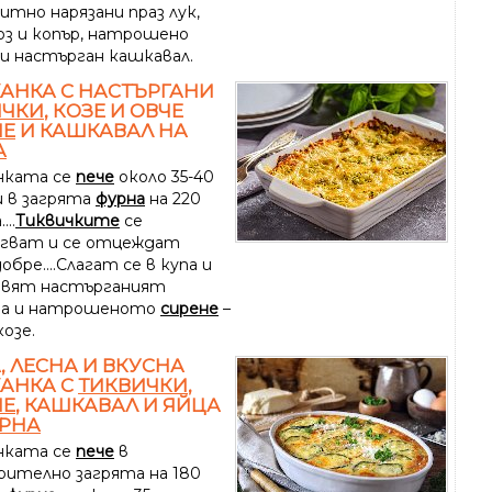
ситно нарязани праз лук,
оз и копър, натрошено
и настърган кашкавал.
АНКА С НАСТЪРГАНИ
ИЧКИ
, КОЗЕ И ОВЧЕ
НЕ
И КАШКАВАЛ НА
А
нката се
пече
около 35-40
 в загрята
фурна
на 220
...
Тиквичките
се
гват и се отцеждат
обре....Слагат се в купа и
авят настърганият
ва и натрошеното
сирене
–
козе.
, ЛЕСНА И ВКУСНА
АНКА С
ТИКВИЧКИ
,
НЕ
, КАШКАВАЛ И ЯЙЦА
РНА
нката се
пече
в
рително загрята на 180