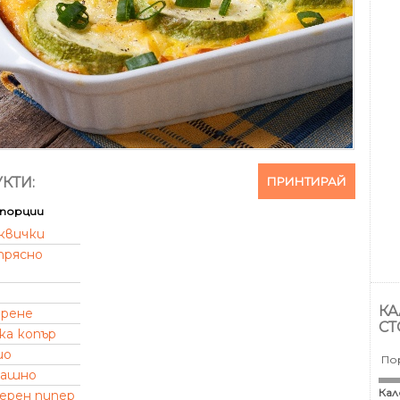
ПРИНТИРАЙ
КТИ:
порции
квички
прясно
КА
ирене
СТ
ка копър
ио
По
рашно
Кал
черен пипер