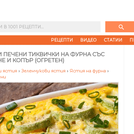
search
РЕЦЕПТИ
ВИДЕО
СТАТИИ
П
И ПЕЧЕНИ ТИКВИЧКИ НА ФУРНА СЪС
Е И КОПЪР (ОГРЕТЕН)
и ястия
›
Зеленчукови ястия
›
Ястия на фурна
›
ни