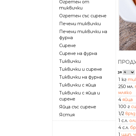
Огретен от
тиквички
Огретен със сирене
Печени тиквички
Печени тиквички на
фурна
Сирене
Сирене на фурна
Тиквички
ПРОДУ
Тиквички и сирене
за
Тиквички на фурна
1 кг
ти
Тиквички с яйца
250 мл.
мляко
Тиквички с яйца и
сирене
4
яйца
100 г
с
Яйца със сирене
1/2
връз
Ястия
1 с.л.
ол
4 с.л.
б
1
щип. 