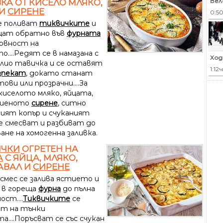
Вел
КА ОТ КИСЕЛО МЛЯКО,
 И
СИРЕНЕ
0:5
се поливат
тиквичките
и
щат обратно във
фурната
овност на
....Редят се в намазана с
Ход
олио тавичка и се оставят
1:12ч
зпекат
, докато станат
ови или прозрачни....За
киселото мляко, яйцата,
шеното
сирене
, ситно
ният копър и счуканият
се смесват и разбиват до
ане на хомогенна заливка.
ИЧКИ
ОГРЕТЕН НА
А
С ЯЙЦА, МЛЯКО,
АВАЛ И
СИРЕНЕ
 смес се залива ястието и
в гореща
фурна
до пълна
ст....
Тиквичките
се
ат на тънки
а....Поръсват се със счукан