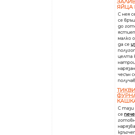
ЗАЛИВ
ЯЙЦА
С нея 
се връ
до гот
ястието
малко 
да се
и
полугот
целта 
натро
наряза
чесън 
получав
ТИКВ
ФУРН
КАШК
С тази
се
пече
готовно
нарязв
кръгчет