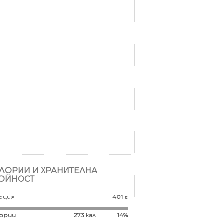
ЛОРИИ И ХРАНИТЕЛНА
ОЙНОСТ
рция
401 г
ории
273
кал
14%