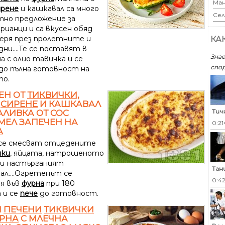
Ман
ирене
и кашкавал са много
Сел
но предложение за
рианци и са вкусен обяд
черя през пролетните и
КА
ни....Те се поставят в
Знае
а с олио тавичка и се
спор
до пълна готовност на
о.
ЕН ОТ
ТИКВИЧКИ
,
,
СИРЕНЕ
И КАШКАВАЛ
Тич
АЛИВКА ОТ СОС
ЕЛ ЗАПЕЧЕН НА
0:21
А
 се смесват отцедените
чки
, яйцата, натрошеното
и настърганият
Тан
ал....Огретенът се
0:4
я във
фурна
при 180
 и се
пече
до готовност.
И
ПЕЧЕНИ
ТИКВИЧКИ
РНА
С МЛЕЧНА