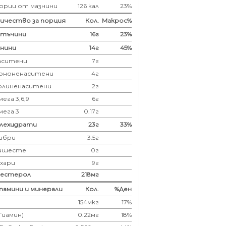
ории от мазнини
126 кал
23%
ичество за порция
Кол.
Макрос%
лтъчини
16
г
23%
нини
14
г
45%
аситени
7
г
ононенаситени
4г
олиненаситени
2г
ега 3,6,9
6г
мега 3
0.17г
глехидрати
23
г
33%
ибри
3.5
г
ишесте
0г
ахари
9г
лестерол
218
мг
амини и минерали
Кол.
%Ден
154мкг
17%
(Тиамин)
0.22мг
18%