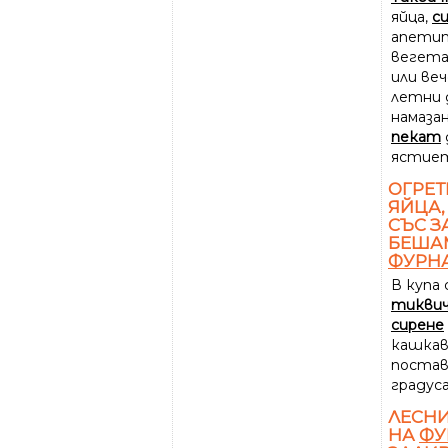
яйца,
с
апетит
вегета
или ве
летни д
намазан
пекат
ястиет
ОГРЕТ
ЯЙЦА
СЪС З
БЕШАМ
ФУРН
В купа
тикви
сирене
кашкав
постав
градуса
ЛЕСН
НА
ФУ