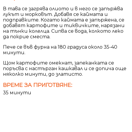
В тава се загрява олиото и в него се запържва
лукът и морковът. Добавя се каймата и
подправките. Когато каймата е запържена, се
добавят картофите и тиквичките, нарязани
на тънки колелца. Сипва се вода, колкото леко
да покрие сместа.
Пече се във фурна на 180 градуса около 35-40
минути.
Щом картофите омекнат, запеканката се
поръсва с настърган кашкавал и се допича още
няколко минути, до златисто.
ВРЕМЕ ЗА ПРИГОТВЯНЕ:
35 минути