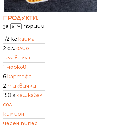
ПРОДУКТИ:
за
порции
1/2 кг
кайма
2 с.л.
олио
1
глава лук
1
морков
6
картофа
2
тиквички
150 г
кашкавал
сол
кимион
черен пипер