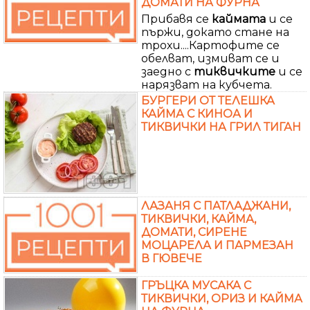
ДОМАТИ НА ФУРНА
Прибавя се
каймата
и се
пържи, докато стане на
трохи....Картофите се
обелват, измиват се и
заедно с
тиквичките
и се
нарязват на кубчета.
БУРГЕРИ ОТ ТЕЛЕШКА
КАЙМА С КИНОА И
ТИКВИЧКИ НА ГРИЛ ТИГАН
ЛАЗАНЯ С ПАТЛАДЖАНИ,
ТИКВИЧКИ, КАЙМА,
ДОМАТИ, СИРЕНЕ
МОЦАРЕЛА И ПАРМЕЗАН
В ГЮВЕЧЕ
ГРЪЦКА МУСАКА С
ТИКВИЧКИ, ОРИЗ И КАЙМА