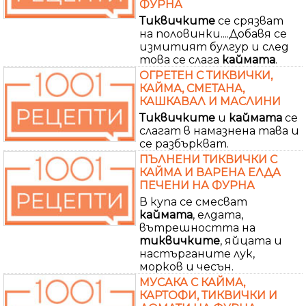
ФУРНА
Тиквичките
се срязват
на половинки....Добавя се
измитият булгур и след
това се слага
каймата
.
ОГРЕТЕН С ТИКВИЧКИ,
КАЙМА, СМЕТАНА,
КАШКАВАЛ И МАСЛИНИ
Тиквичките
и
каймата
се
слагат в намазнена тава и
се разбъркват.
ПЪЛНЕНИ ТИКВИЧКИ С
КАЙМА И ВАРЕНА ЕЛДА
ПЕЧЕНИ НА ФУРНА
В купа се смесват
каймата
, елдата,
вътрешността на
тиквичките
, яйцата и
настърганите лук,
морков и чесън.
МУСАКА С КАЙМА,
КАРТОФИ, ТИКВИЧКИ И