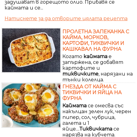
задушават в горещото олио. Прибавя се
каймата и се...
Натиснете за да отворите цялата рецепта
ПРОЛЕТНА ЗАПЕКАНКА С
КАЙМА, МОРКОВ,
КАРТОФИ, ТИКВИЧКИ И
КАШКАВАЛ НА ФУРНА
Когато
каймата
е
запържена, се добавят
картофите и
тиквичките
, нарязани на
тънки колелца.
ГНЕЗДА ОТ КАЙМА С
ТИКВИЧКИ И ЯЙЦА НА
ФУРНА
Каймата
се омесва със
накълцан зелен лук, черен
пипер, сол, чубрица,
галета и 1
яйце....
Тиквичката
се
нарязва на кубчета.