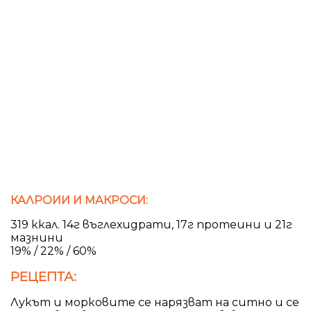
КАЛРОИИ И МАКРОСИ:
319 ккал. 14г въглехидрати, 17г протеини и 21г
мазнини
19% / 22% / 60%
РЕЦЕПТА:
Лукът и морковите се нарязват на ситно и се