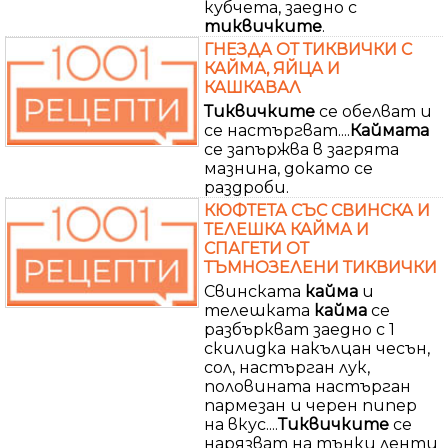
кубчета, заедно с
тиквичките
.
ГНЕЗДА ОТ ТИКВИЧКИ С
КАЙМА, ЯЙЦА И
КАШКАВАЛ
Тиквичките
се обелват и
се настъргват....
Каймата
се запържва в загрята
мазнина, докато се
раздроби.
КЮФТЕТА СЪС СВИНСКА И
ТЕЛЕШКА КАЙМА И
СПАГЕТИ ОТ
ТЪМНОЗЕЛЕНИ ТИКВИЧКИ
Свинската
кайма
и
телешката
кайма
се
разбъркват заедно с 1
скилидка накълцан чесън,
сол, настърган лук,
половината настърган
пармезан и черен пипер
на вкус....
Тиквичките
се
нарязват на тънки ленти