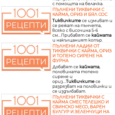
с помощта на белачка.
ПЪЛНЕНИ ТИКВИЧКИ С
КАЙМА, ОРИЗ И БЯЛ СОС
Тиквичките
се измиват и
се режат на пънчета,
всяко с височина 5-6
см....Прибавят се
каймата
и накълцаният копър.
ПЪЛНЕНИ ЛАДИИ ОТ
ТИКВИЧКИ С КАЙМА, ОРИЗ
И ТОПЕНО СИРЕНЕ НА
ФУРНА
Добавят се
каймата
,
половината топено
сирене и
ориз....
Тиквичките
се
разрязват на половинки и
се издълбават.
ПЪЛНЕНИ ТИКВИЧКИ С
КАЙМА СМЕС ТЕЛЕШКО И
СВИНСКО МЕСО, ВАРЕН
БУЛГУР И ЗЕЛЕНЧУЦИ НА