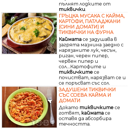
пълнят лодките от
тиквички
.
ГРЪЦКА МУСАКА С КАЙМА,
КАРТОФИ, ПАТЛАДЖАНИ
(СИНИ ДОМАТИ) И
ТИКВИЧКИ НА ФУРНА
Каймата
се задушава в
загрята мазнина заедно с
нарязаните лук, чесън,
риган, черен пипер,
червен пипер и
сол....Картофите и
тиквичките
се
почистват, нарязват се и
се поръсват със сол.
ЗАДУШЕНИ ТИКВИЧКИ
СЪС СОЕВА КАЙМА И
ДОМАТИ
Докато
тиквичките
се
готвят,
каймата
се
оставя да абсорбира
течността.