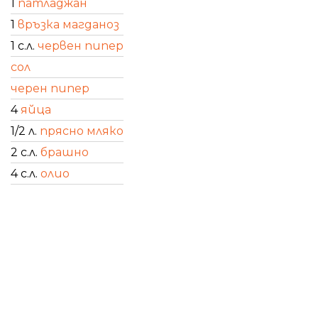
1
патладжан
1
връзка магданоз
1 с.л.
червен пипер
сол
черен пипер
4
яйца
1/2 л.
прясно мляко
2 с.л.
брашно
4 с.л.
олио