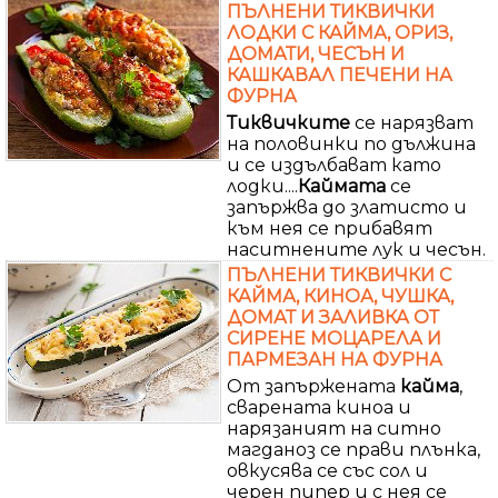
ПЪЛНЕНИ ТИКВИЧКИ
ЛОДКИ С КАЙМА, ОРИЗ,
ДОМАТИ, ЧЕСЪН И
КАШКАВАЛ ПЕЧЕНИ НА
ФУРНА
Тиквичките
се нарязват
на половинки по дължина
и се издълбават като
лодки....
Каймата
се
запържва до златисто и
към нея се прибавят
наситнените лук и чесън.
ПЪЛНЕНИ ТИКВИЧКИ С
КАЙМА, КИНОА, ЧУШКА,
ДОМАТ И ЗАЛИВКА ОТ
СИРЕНЕ МОЦАРЕЛА И
ПАРМЕЗАН НА ФУРНА
От запържената
кайма
,
сварената киноа и
нарязаният на ситно
магданоз се прави плънка,
овкусява се със сол и
черен пипер и с нея се