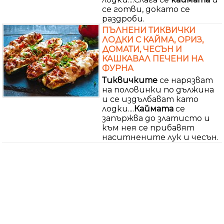
се готви, докато се
раздроби.
ПЪЛНЕНИ ТИКВИЧКИ
ЛОДКИ С КАЙМА, ОРИЗ,
ДОМАТИ, ЧЕСЪН И
КАШКАВАЛ ПЕЧЕНИ НА
ФУРНА
Тиквичките
се нарязват
на половинки по дължина
и се издълбават като
лодки....
Каймата
се
запържва до златисто и
към нея се прибавят
наситнените лук и чесън.