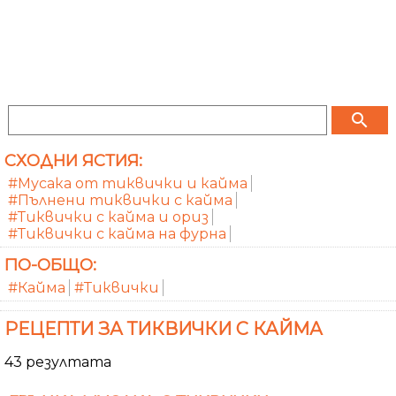
search
СХОДНИ ЯСТИЯ:
#Мусака от тиквички и кайма
#Пълнени тиквички с кайма
#Тиквички с кайма и ориз
#Тиквички с кайма на фурна
ПО-ОБЩО:
#Кайма
#Тиквички
РЕЦЕПТИ ЗА ТИКВИЧКИ С КАЙМА
43 резултата