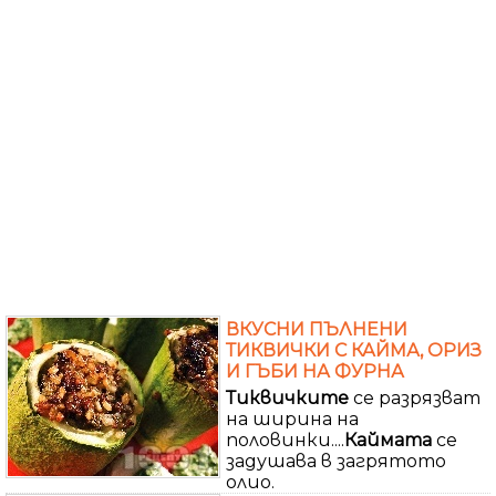
ВКУСНИ ПЪЛНЕНИ
ТИКВИЧКИ С КАЙМА, ОРИЗ
И ГЪБИ НА ФУРНА
Тиквичките
се разрязват
на ширина на
половинки....
Каймата
се
задушава в загрятото
олио.