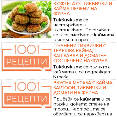
КЮФТЕТА ОТ ТИКВИЧКИ И
КАЙМА ПЕЧЕНИ НА
ФУРНА
Тиквичките
се
настъргват и
изстискват....Посоляват
се и се смесват с
каймата
и чесън на прах.
ПЪЛНЕНИ ТИКВИЧКИ С
ТЕЛЕШКА КАЙМА,
КАШКАВАЛ И ДОМАТЕН
СОС ПЕЧЕНИ НА ФУРНА
Тиквичките
се пълнят с
каймата
и се подреждат
в тава.
ВКУСНА МУСАКА С КАЙМА,
КАРТОФИ, ТИКВИЧКИ И
ДОМАТИ НА ФУРНА
Прибавя се
каймата
и се
пържи, докато стане на
трохи....Картофите се
обелват и се нарязват на