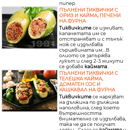
пипер.
ПЪЛНЕНИ ТИКВИЧКИ С
ОРИЗ И КАЙМА, ПЕЧЕНИ
НА ФУРНА
Тиквичките
се измиват,
капачетата им се
отстраняват и с тънък
нож се издълбава
сърцевината им....В
олиото се запържва
лукът и след 2-3 минути
се добавя
каймата
.
ПЪЛНЕНИ ТИКВИЧКИ С
ТЕЛЕШКА КАЙМА,
ДОМАТЕН СОС И
КАШКАВАЛ НА ФУРНА
Тиквичките
се нарязват
на дължина по дължина
наполовина, след което
вътрешността
внимателно се издълбава,
така че да се получат
лодки....Слага се
каймата
и