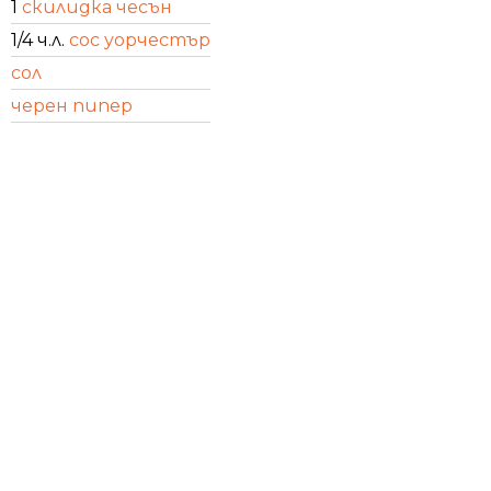
1
скилидка чесън
1/4 ч.л.
сос уорчестър
сол
черен пипер