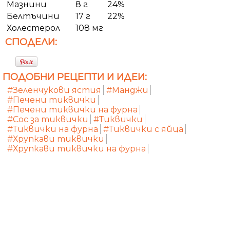
Мазнини
8 г
24%
Белтъчини
17 г
22%
Холестерол
108 мг
СПОДЕЛИ:
ПОДОБНИ РЕЦЕПТИ И ИДЕИ:
#Зеленчукови ястия
#Манджи
#Печени тиквички
#Печени тиквички на фурна
#Сос за тиквички
#Тиквички
#Тиквички на фурна
#Тиквички с яйца
#Хрупкави тиквички
#Хрупкави тиквички на фурна