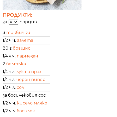
ПРОДУКТИ:
за
порции
3
тиквички
1/2 ч.ч.
галета
80 г
брашно
1/4 ч.ч.
пармезан
2
белтъка
1/4 ч.л.
лук на прах
1/4 ч.л.
черен пипер
1/2 ч.л.
сол
за босилековия сос:
1/2 ч.ч.
кисело мляко
1/2 ч.л.
босилек