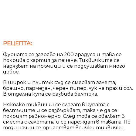
РЕЦЕПТА:
Фурната се загрява на 200 градуса и тава се
покрива с хартия за печене. Тиквичките се
нарязват на пръчици и се подсушават много
добре.
В широк и плитък съд се смесват галета,
брашно, пармезан, черен пипер, лук на прах и сол.
В отделна купа се разбива белтъка.
Няколко тиквички се слагат в купата с
белтъците и се разбъркват, така че да се
покрият равномерно. След това се овалват в
сместа с галетата и се нареждат в тавата. По
този начин се приготвят всички тиквички.