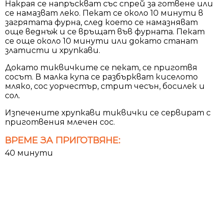
Накрая се напръскват със спрей за готвене или
се намазват леко. Пекат се около 10 минути в
загрятата фурна, след което се намазняват
още веднъж и се връщат във фурната. Пекат
се още около 10 минути или докато станат
златисти и хрупкави.
Докато тиквичките се пекат, се приготвя
сосът. В малка купа се разбъркват киселото
мляко, сос уорчестър, стрит чесън, босилек и
сол.
Изпечените хрупкави тиквички се сервират с
приготвения млечен сос.
ВРЕМЕ ЗА ПРИГОТВЯНЕ:
40 минути