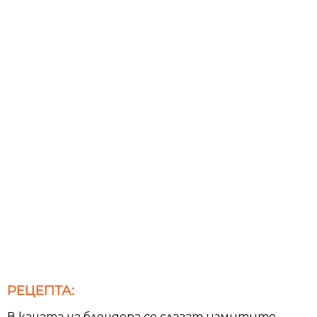
РЕЦЕПТА:
В каната на блендера се слагат измитите