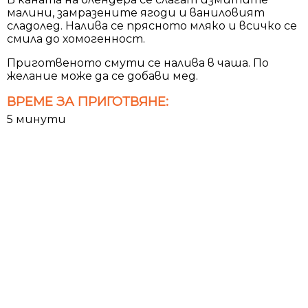
малини, замразените ягоди и ваниловият
сладолед. Налива се прясното мляко и всичко се
смила до хомогенност.
Приготвеното смути се налива в чаша. По
желание може да се добави мед.
ВРЕМЕ ЗА ПРИГОТВЯНЕ:
5 минути