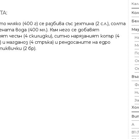
Кал
ТА:
Кол
Бе
о мляко (400 г) се разбива със зехтина (2 с.л.), солта
Маз
ната вода (400 мл.). Към него се добавят
ят чесън (4 скилидки), ситно нарязаният копър (4
Н
 и магданоз (4 стръка) и рендосаните на едро
М
иквички (2 бр).
П
Ом
О
Въ
Ф
Н
З
Хо
Вит
А
B1 