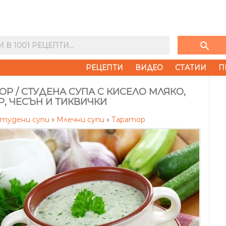
search
РЕЦЕПТИ
ВИДЕО
СТАТИИ
П
ОР / СТУДЕНА СУПА С КИСЕЛО МЛЯКО,
, ЧЕСЪН И ТИКВИЧКИ
тудени супи
›
Млечни супи
›
Таратор