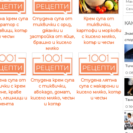
Ман
Сел
Крем супа от
а крем супа
Студена супа от
КА
тиквички,
ратор с
тиквички с ориз,
картофи и моркови
вици, копър
джанки и
Знае
с кисело мляко,
и чесън
застройка от яйце,
спор
копър и чесън
брашно и кисело
мляко
Тич
0:0
на супа от
Студена крем супа
Студена лятна
чки с крем
с тиквички,
супа с макарони и
не, краве
авокадо, домат,
кисело мляко, копър
, лешници и
кисело мляко, чесън
и чесън
Тан
мента
и копър
0:16