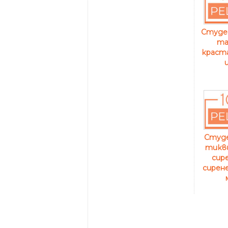
Студен
та
краста
Студе
тикви
сире
сирене