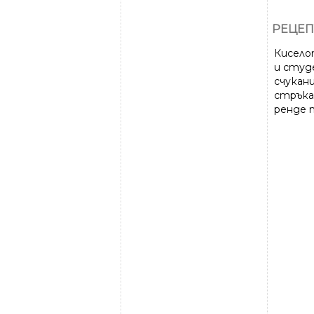
РЕЦЕП
Киселот
и студе
счукани
стръка)
ренде т