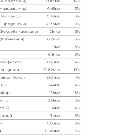
(Рибофлавин)
0.165мг
13%
(Ниацианамид)
0.45мг
3%
(Пантенол)
0.49мг
10%
(Пиродоксин)
0.134мг
10%
(Фолиева киселина)
21мкг
5%
 (Кобаламин)
0.2мкг
8%
7мг
8%
0.1мкг
0%
Токоферoл)
0.63мг
4%
Менадион)
22.82мкг
19%
тамин Холин
21.54мг
4%
ций
144мг
14%
сфор
128мг
18%
лязо
0.56мг
5%
трий
54мг
4%
незий
34мг
9%
к
0.83мг
8%
д
0.081мг
9%