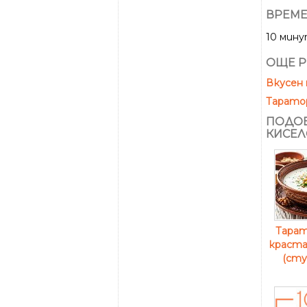
ВРЕМЕ
10 мин
ОЩЕ Р
Вкусен 
Таратор
ПОДОБ
КИСЕЛ
Тарат
краста
(сту