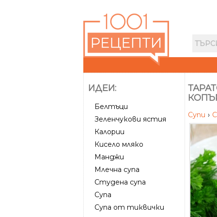
ИДЕИ:
ТАРАТ
КОПЪР
Белтъци
Супи
›
С
Зеленчукови ястия
Калории
Кисело мляко
Манджи
Млечна супа
Студена супа
Супа
Супа от тиквички