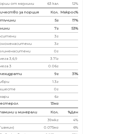
ории от мазнини
63 кал
12%
ичество за порция
Кол.
Макрос%
лтъчини
5
г
17%
нини
7
г
53%
аситени
3
г
ононенаситени
3г
олиненаситени
0г
ега 3,6,9
3.71г
мега 3
0.06г
глехидрати
9
г
31%
ибри
1.3
г
ишесте
0г
ахари
6г
лестерол
13
мг
амини и минерали
Кол.
%Ден
39мкг
4%
(Тиамин)
0.075мг
6%