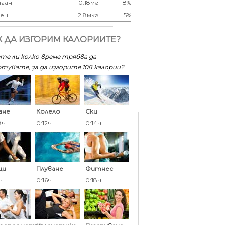
ган
0.18мг
8%
ен
2.8мкг
5%
К ДА ИЗГОРИМ КАЛОРИИТЕ?
те ли колко време трябва да
тувате, за да изгорите 108 калoрии?
ане
Колело
Ски
8ч
0:12ч
0:14ч
ци
Плуване
Фитнес
ч
0:16ч
0:18ч