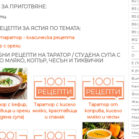
B2 
 ЗА ПРИГОТВЯНЕ:
B3 
B5 
ути
B6 
ЕЦЕПТИ ЗА ЯСТИЯ ПО ТЕМАТА:
B9 
таратор - класическа рецепта
B12
 с орехи
C
НИ РЕЦЕПТИ НА ТАРАТОР / СТУДЕНА СУПА С
D
О МЛЯКО, КОПЪР, ЧЕСЪН И ТИКВИЧКИ
E (
K (
Ви
Кал
Фо
Же
ор с кефир,
Таратор с кисело
Таратор от
На
вица и орехи
мляко, краставица
коприва, кисело
дена супа)
и спанак
мляко и чесън
Маг
Цин
Ме