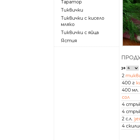
Таратор
Тиквички
Тиквички с кисело
мляко
Тиквички с яйца
Ястия
ПРОДУ
за
2
тикв
400 г
к
400 мл.
сол
4 стръ
4 стръ
2 с.л.
зе
4 скил