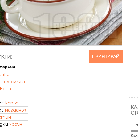
ПРИНТИРАЙ
КТИ:
порции
ички
исело мляко
вода
ка
копър
КА
ка
магданоз
СТ
хтин
идки
чесън
По
Кал