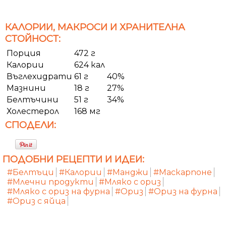
КАЛОРИИ, МАКРОСИ И ХРАНИТЕЛНА
СТОЙНОСТ:
Порция
472 г
Калории
624 кал
Въглехидрати
61 г
40%
Мазнини
18 г
27%
Белтъчини
51 г
34%
Холестерол
168 мг
СПОДЕЛИ:
ПОДОБНИ РЕЦЕПТИ И ИДЕИ:
#Белтъци
#Калории
#Манджи
#Маскарпоне
#Млечни продукти
#Мляко с ориз
#Мляко с ориз на фурна
#Ориз
#Ориз на фурна
#Ориз с яйца