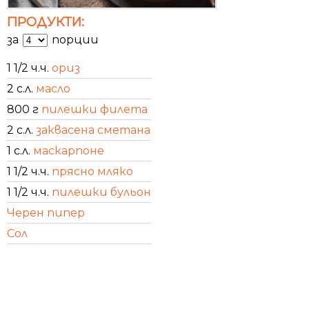
ПРОДУКТИ:
за
порции
1 1/2 ч.ч.
ориз
2 с.л.
масло
800 г
пилешки филета
2 с.л.
заквасена сметана
1 с.л.
маскарпоне
1 1/2 ч.ч.
прясно мляко
1 1/2 ч.ч.
пилешки бульон
Черен пипер
Сол