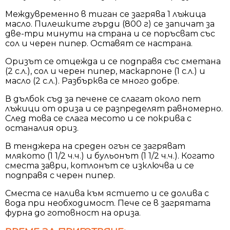
Междувременно в тиган се загрява 1 лъжица
масло. Пилешките гърди (800 г) се запичат за
две-три минути на страна и се поръсват със
сол и черен пипер. Оставят се настрана.
Оризът се отцежда и се подправя със сметана
(2 с.л.), сол и черен пипер, маскарпоне (1 с.л.) и
масло (2 с.л.). Разбърква се много добре.
В дълбок съд за печене се слагат около пет
лъжици от ориза и се разпределят равномерно.
След това се слага месото и се покрива с
останалия ориз.
В тенджера на среден огън се загряват
млякото (1 1/2 ч.ч.) и бульонът (1 1/2 ч.ч.). Когато
сместа заври, котлонът се изключва и се
подправя с черен пипер.
Сместа се налива към ястието и се долива с
вода при необходимост. Пече се в загрятата
фурна до готовност на ориза.