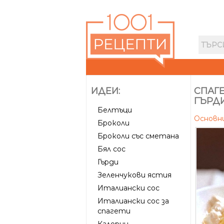
ИДЕИ:
СПАГЕ
ГЪРДИ
Белтъци
Основн
Броколи
Броколи със сметана
Бял сос
Гърди
Зеленчукови ястия
Италиански сос
Италиански сос за
спагети
Калории