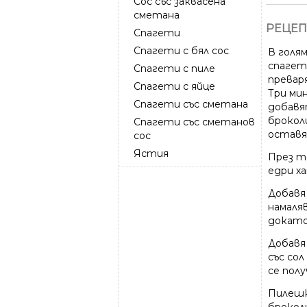
Сос със заквасена
сметана
РЕЦЕП
Спагети
Спагети с бял сос
В голя
спагет
Спагети с пиле
превар
Спагети с яйце
Три ми
Спагети със сметана
добавя
брокол
Спагети със сметанов
оставя
сос
Ястия
През т
едри ха
Добавя 
намаля
докато
Добавя 
със сол
се полу
Пилешк