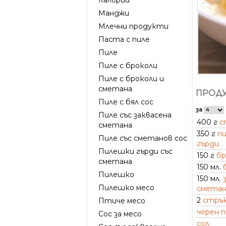
Манджи
Млечни продукти
Паста с пиле
Пиле
Пиле с броколи
Пиле с броколи и
сметана
ПРОДУ
Пиле с бял сос
за
Пиле със заквасена
400 г
с
сметана
350 г
п
Пиле със сметанов сос
гърди
Пилешки гърди със
150 г
бр
сметана
150 мл.
Пилешко
150 мл.
Пилешко месо
сметан
2
стрък
Птиче месо
черен 
Сос за месо
сол