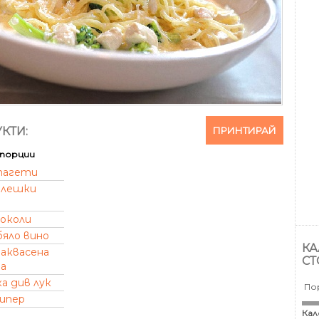
ПРИНТИРАЙ
КТИ:
порции
пагети
илешки
околи
бяло вино
КА
заквасена
СТ
а
а див лук
По
пипер
Кал