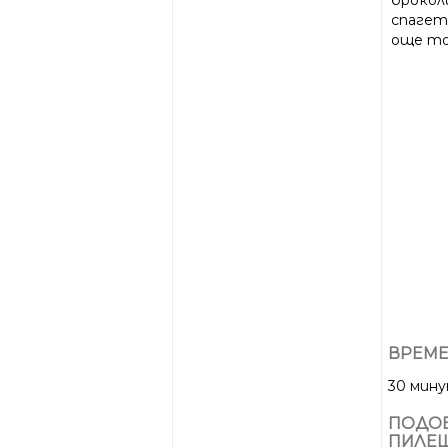
броколи
спагет
още то
ВРЕМЕ
30 мин
ПОДОБ
ПИЛЕШ