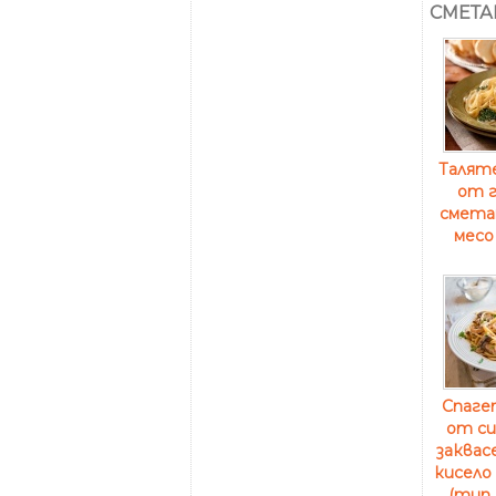
СМЕТА
Таляте
от 
смета
месо
Спагет
от си
заквас
кисело 
(тип 