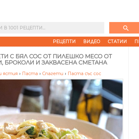
search
РЕЦЕПТИ
ВИДЕО
СТАТИИ
П
ТИ С БЯЛ СОС ОТ ПИЛЕШКО МЕСО ОТ
, БРОКОЛИ И ЗАКВАСЕНА СМЕТАНА
и ястия
›
Паста
›
Спагети
›
Паста със сос