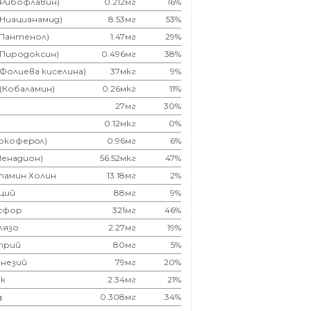
(Рибофлавин)
0.212мг
16%
(Ниацианамид)
8.53мг
53%
(Пантенол)
1.47мг
29%
(Пиродоксин)
0.496мг
38%
(Фолиева киселина)
37мкг
9%
 (Кобаламин)
0.26мкг
11%
27мг
30%
0.12мкг
0%
Токоферoл)
0.96мг
6%
Менадион)
56.52мкг
47%
тамин Холин
13.18мг
2%
ций
88мг
9%
сфор
321мг
46%
лязо
2.27мг
19%
трий
80мг
5%
незий
79мг
20%
к
2.34мг
21%
д
0.308мг
34%