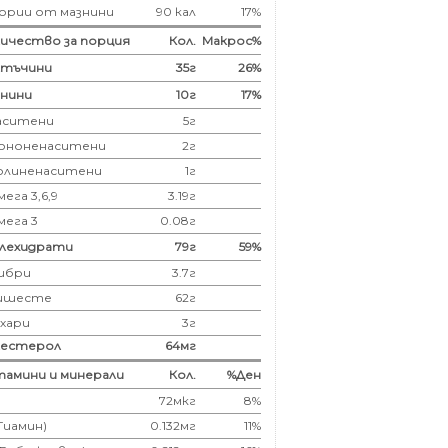
ории от мазнини
90 кал
17%
ичество за порция
Кол.
Макрос%
лтъчини
35
г
26%
нини
10
г
17%
аситени
5
г
ононенаситени
2г
олиненаситени
1г
ега 3,6,9
3.19г
мега 3
0.08г
глехидрати
79
г
59%
ибри
3.7
г
ишесте
62г
ахари
3г
лестерол
64
мг
амини и минерали
Кол.
%Ден
72мкг
8%
(Тиамин)
0.132мг
11%