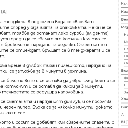
Кал
ТА:
Кол
Бе
ма тенджера в подсолена вода се сваряват
Маз
ите според указанията на опаковката. Нека не се
яват, трябва да останат леко сурови (ал денте).
Н
нути преди да се свалят от котлона към тях се
М
т броколите, нарязани на розички. Спагетите и
П
ите се отцеждат, връщат се в тенджерата и се
т.
Ом
О
ова време в дълбок тиган пилешкото, нарязано на
Въ
пки, се запържва за 8 минути в зехтина.
Ф
се бялото вино и се оставя да заври, след което се
Н
ва котлонът и се оставя да къкри за 3 минути,
 течността се редуцира наполовина.
З
Хо
се сметаната и нарязаният див лук, и се посолява
 и черен пипер. Бърка се за няколко минути, докато
Вит
чи гъст сос.
А
B1 
ото и сосът се добавят към сварените спагети с