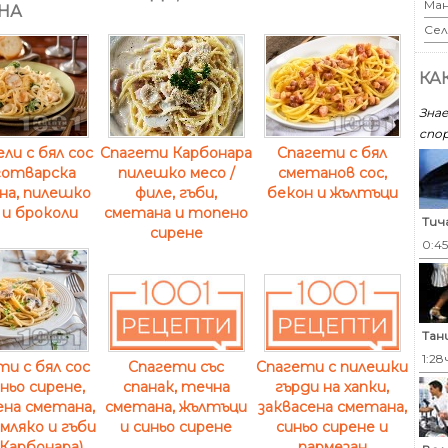
Ман
НА
Сел
КА
Знае
спор
ли с бял сос
Спагети Карбонара
Спагети с бял
готварска
пилешко месо /
сметанов сос,
на, пилешко
филе, гъби,
бекон и жълтъци
 и броколи
сметана и топено
Тич
сирене
0:4
Тан
1:28
и с бял сос
Спагети със
Спагети с пилешки
ньо сирене,
спанак, течна
гърди на хапки,
ена сметана,
сметана, жълтъци
заквасена сметана,
мляко и гъби
и синьо сирене
синьо сирене и
Карбонара)
пармезан