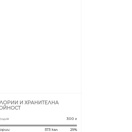
ЛОРИИ И ХРАНИТЕЛНА
ОЙНОСТ
рция
300 г
ории
573
кал
29%