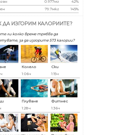
ган
0.977мг
42%
ен
79.7мкг
145%
К ДА ИЗГОРИМ КАЛОРИИТЕ?
те ли колко време трябва да
тувате, за да изгорите 573 калoрии?
ане
Колело
Ски
5ч
1:06ч
1:15ч
ци
Плуване
Фитнес
ч
1:28ч
1:36ч