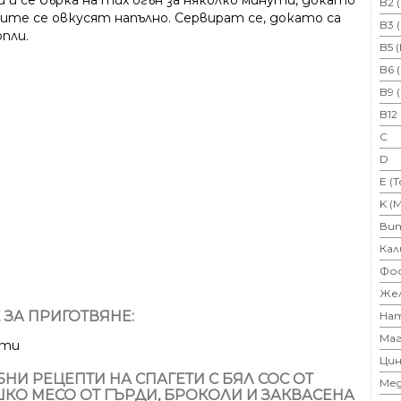
 и се бърка на тих огън за няколко минути, докато
B2 
ите се овкусят напълно. Сервират се, докато са
B3 
пли.
B5 
B6 
B9 
B12
C
D
E (
K (
Ви
Кал
Фо
Же
 ЗА ПРИГОТВЯНЕ:
На
Маг
ути
Цин
НИ РЕЦЕПТИ НА СПАГЕТИ С БЯЛ СОС ОТ
Ме
КО МЕСО ОТ ГЪРДИ, БРОКОЛИ И ЗАКВАСЕНА