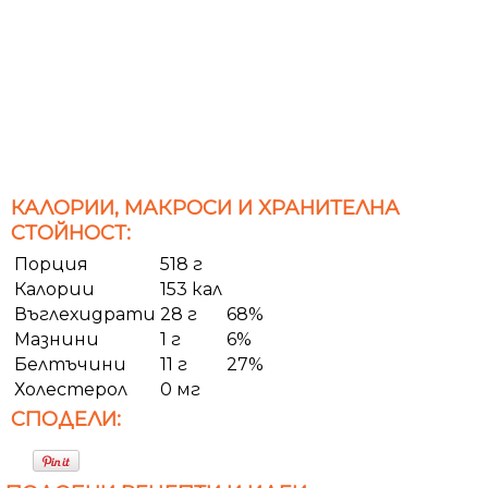
КАЛОРИИ, МАКРОСИ И ХРАНИТЕЛНА
СТОЙНОСТ:
Порция
518 г
Калории
153 кал
Въглехидрати
28 г
68%
Мазнини
1 г
6%
Белтъчини
11 г
27%
Холестерол
0 мг
СПОДЕЛИ: