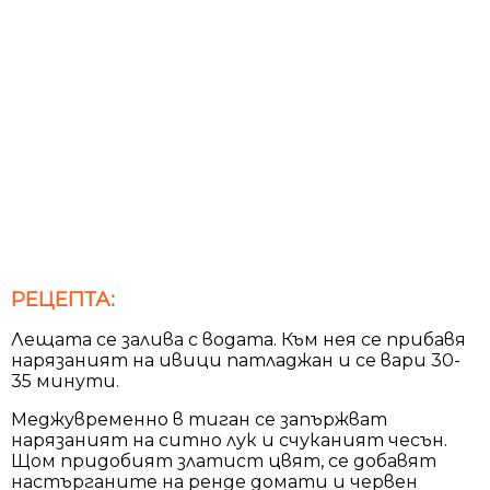
РЕЦЕПТА:
Лещата се залива с водата. Към нея се прибавя
нарязаният на ивици патладжан и се вари 30-
35 минути.
Меджувременно в тиган се запържват
нарязаният на ситно лук и счуканият чесън.
Щом придобият златист цвят, се добавят
настърганите на ренде домати и червен