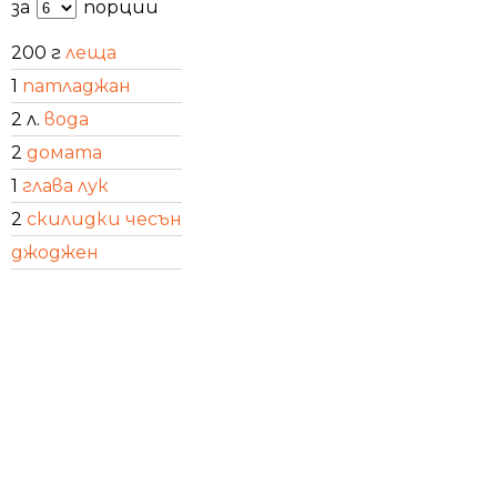
за
порции
200 г
леща
1
патладжан
2 л.
вода
2
домата
1
глава лук
2
скилидки чесън
джоджен