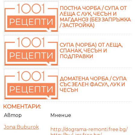
ПОСТНА ЧОРБА / СУПА ОТ
ЛЕЩА С ЛУК, ЧЕСЪН И
МАГДАНОЗ (БЕЗ ЗАПРЪЖКА
/ ЗАСТРОЙКА)
СУПА (ЧОРБА) ОТ ЛЕЩА,
СПАНАК, ЧЕСЪН И
ПОДПРАВКИ
ДОМАТЕНА ЧОРБА / СУПА
СЪС ЗЕЛЕН ФАСУЛ, ЛУК И
ЧЕСЪН
КОМЕНТАРИ:
Автор
Мнение
Jona Buburok
http://dograma-remonti.free.bg/