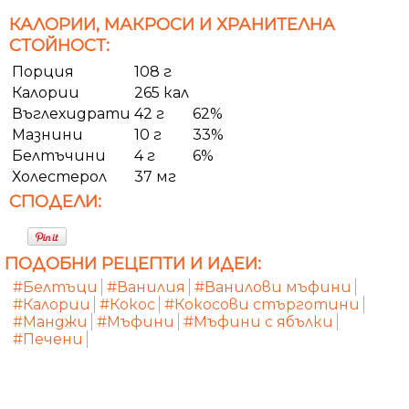
КАЛОРИИ, МАКРОСИ И ХРАНИТЕЛНА
СТОЙНОСТ:
Порция
108 г
Калории
265 кал
Въглехидрати
42 г
62%
Мазнини
10 г
33%
Белтъчини
4 г
6%
Холестерол
37 мг
СПОДЕЛИ:
ПОДОБНИ РЕЦЕПТИ И ИДЕИ:
#Белтъци
#Ванилия
#Ванилови мъфини
#Калории
#Кокос
#Кокосови стърготини
#Манджи
#Мъфини
#Мъфини с ябълки
#Печени