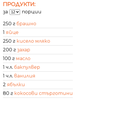
ПРОДУКТИ:
за
порции
250 г
брашно
1
яйце
250 г
кисело мляко
200 г
захар
100 г
масло
1 ч.л.
бакпулвер
1 ч.л.
ванилия
2
ябълки
80 г
кокосови стърготини