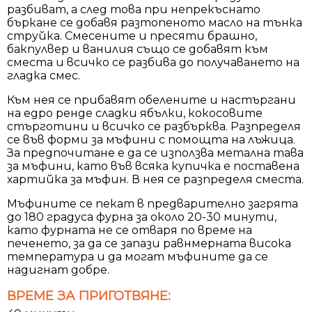
разбиват, а след това при непрекъснато
бъркане се добавя разтопеното масло на тънка
струйка. Смесените и пресяти брашно,
бакпулвер и ванилия също се добавят към
сместа и всичко се разбива до получаването на
гладка смес.
Към нея се прибавят обелените и настъргани
на едро ренде сладки ябълки, кокосовите
стърготини и всичко се разбърква. Разпределя
се във форми за мъфини с помощта на лъжица.
За предпочитане е да се използва метална тава
за мъфини, като във всяка купичка е поставена
хартийка за мъфин. В нея се разпределя сместа.
Мъфините се пекат в предварително загрята
до 180 градуса фурна за около 20-30 минути,
като фурната не се отваря по време на
печенето, за да се запази равнмерната висока
температура и да могат мъфините да се
надигнат добре.
ВРЕМЕ ЗА ПРИГОТВЯНЕ: