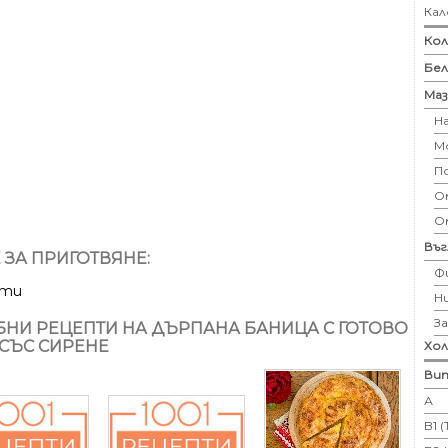
Кал
Кол
Бе
Маз
Н
М
П
Ом
О
Въ
 ЗА ПРИГОТВЯНЕ:
Ф
ути
Н
З
НИ РЕЦЕПТИ НА ДЪРПАНА БАНИЦА С ГОТОВО
 СЪС СИРЕНЕ
Хо
Вит
А
B1 