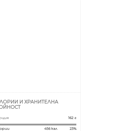
ЛОРИИ И ХРАНИТЕЛНА
ОЙНОСТ
рция
162 г
ории
456
кал
23%