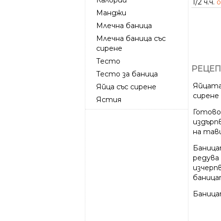
1/2 ч.ч.
о
Манджи
Млечна баница
Млечна баница със
сирене
Тесто
РЕЦЕП
Тесто за баница
Яйцата
Яйца със сирене
сирене
Ястия
Готово
издърп
на тав
Баницат
редува
изчерп
баницат
Баница