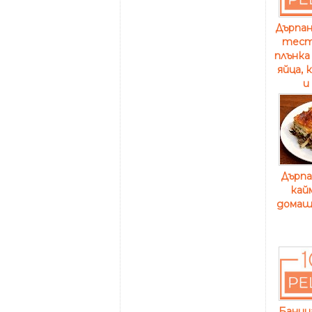
Дърпан
тест
плънка
яйца, 
и
Дърпа
кайм
домаш
Баниц