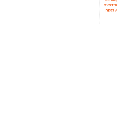
тесто 
праз 