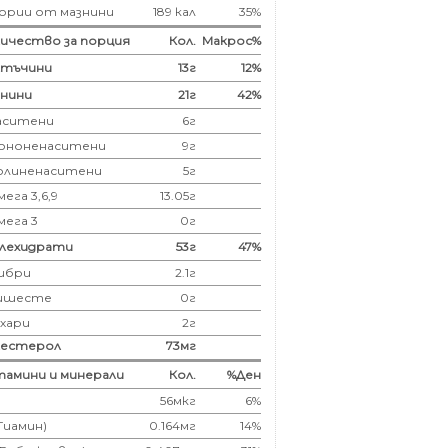
ории от мазнини
189 кал
35%
ичество за порция
Кол.
Макрос%
лтъчини
13
г
12%
нини
21
г
42%
аситени
6
г
ононенаситени
9г
олиненаситени
5г
ега 3,6,9
13.05г
мега 3
0г
глехидрати
53
г
47%
ибри
2.1
г
ишесте
0г
ахари
2г
лестерол
73
мг
амини и минерали
Кол.
%Ден
56мкг
6%
(Тиамин)
0.164мг
14%