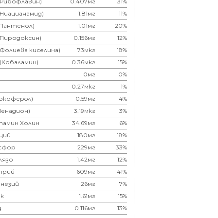
(Рибофлавин)
0.407мг
31%
(Ниацианамид)
1.81мг
11%
(Пантенол)
1.01мг
20%
(Пиродоксин)
0.156мг
12%
(Фолиева киселина)
73мкг
18%
 (Кобаламин)
0.36мкг
15%
0мг
0%
0.27мкг
1%
Токоферoл)
0.59мг
4%
Менадион)
3.19мкг
3%
тамин Холин
34.69мг
6%
ций
180мг
18%
сфор
229мг
33%
лязо
1.42мг
12%
трий
609мг
41%
незий
26мг
7%
к
1.61мг
15%
д
0.116мг
13%