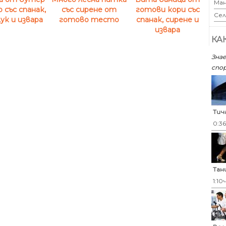
Ман
готови кори със
със спанак,
със сирене от
Сел
спанак, сирене и
лук и извара
готово тесто
извара
КА
Знае
спор
Тич
0:3
Тан
1:10