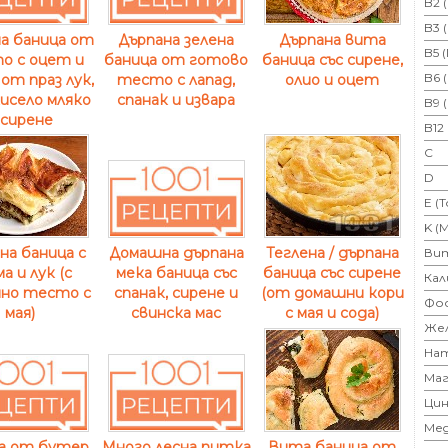
B2 
B3 
Дърпана вита
а баница от
Дърпана зелена
B5 
баница със сирене,
о с оцет и
баница от готово
B6 
олио и оцет
 от праз лук,
тесто с лапад,
кисело мляко
спанак и извара
B9 
 сирене
B12
C
D
E (
K (
на баница с
Теглена / дърпана
Домашна дърпана
Ви
а и лук (с
баница със сирене
мека баница със
Кал
но тесто с
(от домашни кори
спанак, сирене и
Фо
мая)
с мая и сода)
свинска мас
Же
На
Маг
Цин
Ме
Вита баница от
а от бутер
Много лесна питка