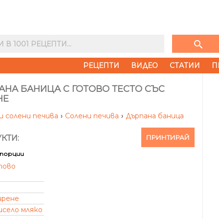
search
РЕЦЕПТИ
ВИДЕО
СТАТИИ
П
АНА БАНИЦА С ГОТОВО ТЕСТО СЪС
НЕ
и солени печива
›
Солени печива
›
Дърпана баница
ПРИНТИРАЙ
КТИ:
порции
тово
ирене
исело мляко