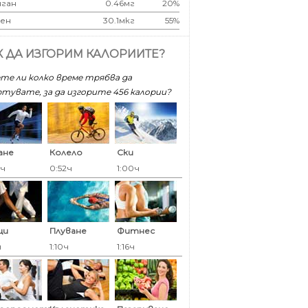
ган
0.46мг
20%
ен
30.1мкг
55%
К ДА ИЗГОРИМ КАЛОРИИТЕ?
те ли колко време трябва да
тувате, за да изгорите 456 калoрии?
ане
Колело
Ски
6ч
0:52ч
1:00ч
ци
Плуване
Фитнес
ч
1:10ч
1:16ч