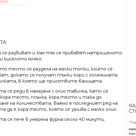
лио
ТА:
 се разбиват и към тях се прибавят натрошеното
 и киселото мляко.
то тесто се разделя на малки топки, които се
ват, докато се получат тънки кори с големината
ичката, в която ще приготвите баницата.
а се реди в намазана с олио тавичка, като се
 кора тесто, плънка, кора тесто и така до
ване на количествата. Важно е последният ред на
КА
а да е кора тесто, която се залива с малко олио.
СТ
та се пече в умерена фурна около 40 минути.
По
Кал