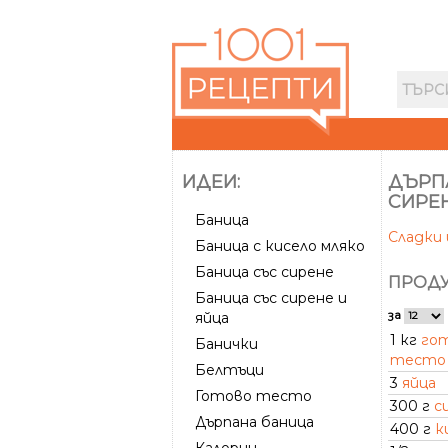
ИДЕИ:
ДЪРП
СИРЕ
Баница
Сладки 
Баница с кисело мляко
Баница със сирене
ПРОДУ
Баница със сирене и
за
яйца
1 кг
го
Банички
тесто
Белтъци
3
яйца
Готово тесто
300 г
с
Дърпана баница
400 г
к
Калории