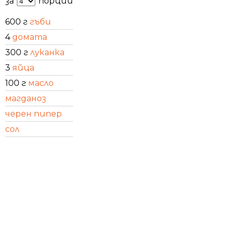
за
порции
600 г
гъби
4
домата
300 г
луканка
3
яйца
100 г
масло
магданоз
черен пипер
сол