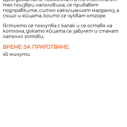
тях поизври наполовина, се прибавят
подправките, ситно накълцаният магданоз, а
също и яйцата, които се чукват отгоре.
Ястието се похлупва с капак и се оставя на
котлона, докато яйцата се забулят и станат
напълно готови.
ВРЕМЕ ЗА ПРИГОТВЯНЕ:
45 минути