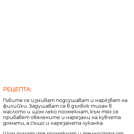
РЕЦЕПТА:
Гъбите се измиват подсушават и нарязват на
филийки. Задушават се в дълбок тиган в
маслото и щом леко поомекнат, към тях се
прибавят обелените и нарязани на кубчета
домати, а също и нарязаната луканка.
Щом доматите поомекнат и течността от