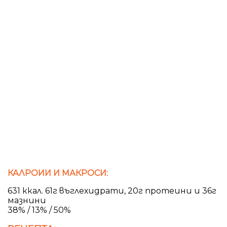
КАЛРОИИ И МАКРОСИ:
631 ккал. 61г въглехидрати, 20г протеини и 36г
мазнини
38% / 13% / 50%