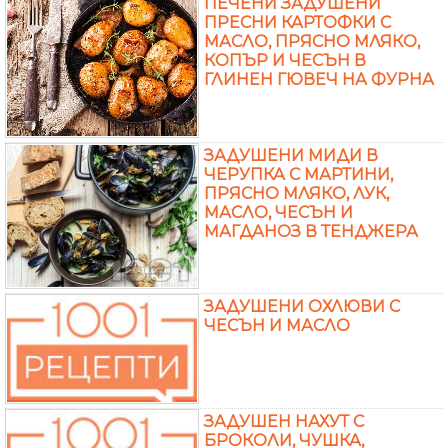
ПЕЧЕНИ ЗАДУШЕНИ
ПРЕСНИ КАРТОФКИ С
МАСЛО, ПРЯСНО МЛЯКО,
КОПЪР И ЧЕСЪН В
ГЛИНЕН ГЮВЕЧ НА ФУРНА
ЗАДУШЕНИ МИДИ В
ЧЕРУПКА С МАРТИНИ,
ПРЯСНО МЛЯКО, ЛУК,
МАСЛО, ЧЕСЪН И
МАГДАНОЗ В ТЕНДЖЕРА
ЗАДУШЕНИ ОХЛЮВИ С
ЧЕСЪН И МАСЛО
ЗАДУШЕН НАХУТ С
БРОКОЛИ, ЧУШКА,