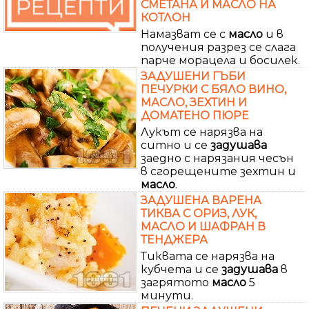
СМЕТАНА И МАСЛО НА
КОТЛОН
Намазват се с
масло
и в
получения разрез се слага
парче морацела и босилек.
ЗАДУШЕНИ ГЪБИ
ПЕЧУРКИ С БЯЛО ВИНО,
МАСЛО, ЗЕХТИН И
ДОМАТЕНО ПЮРЕ
Лукът се нарязва на
ситно и се
задушава
заедно с нарязания чесън
в сгорещените зехтин и
масло
.
ЗАДУШЕНА ВАРЕНА
ТИКВА С ОРИЗ, ЛУК,
МАСЛО И ШАФРАН В
ТЕНДЖЕРА
Тиквата се нарязва на
кубчета и се
задушава
в
загрятото
масло
5
минути.