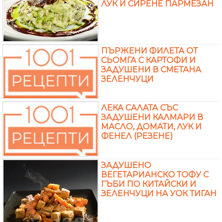
ЛУК И СИРЕНЕ ПАРМЕЗАН
ПЪРЖЕНИ ФИЛЕТА ОТ
СЬОМГА С КАРТОФИ И
ЗАДУШЕНИ В СМЕТАНА
ЗЕЛЕНЧУЦИ
ЛЕКА САЛАТА СЪС
ЗАДУШЕНИ КАЛМАРИ В
МАСЛО, ДОМАТИ, ЛУК И
ФЕНЕЛ (РЕЗЕНЕ)
ЗАДУШЕНО
ВЕГЕТАРИАНСКО ТОФУ С
ГЪБИ ПО КИТАЙСКИ И
ЗЕЛЕНЧУЦИ НА УОК ТИГАН