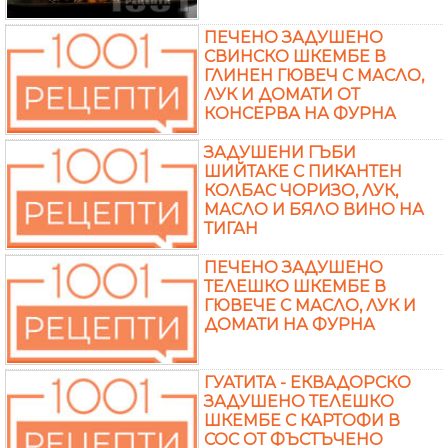
ПЕЧЕНО ЗАДУШЕНО
СВИНСКО ШКЕМБЕ В
ГЛИНЕН ГЮВЕЧ С МАСЛО,
ЛУК И ДОМАТИ ОТ
КОНСЕРВА НА ФУРНА
ЗАДУШЕНИ ГЪБИ
ШИЙТАКЕ С ПИКАНТЕН
КОЛБАС ЧОРИЗО, ЛУК,
МАСЛО И БЯЛО ВИНО НА
ТИГАН
ПЕЧЕНО ЗАДУШЕНО
ТЕЛЕШКО ШКЕМБЕ В
ГЮВЕЧЕ С МАСЛО, ЛУК И
ДОМАТИ НА ФУРНА
ГУАТИТА - ЕКВАДОРСКО
ЗАДУШЕНО ТЕЛЕШКО
ШКЕМБЕ С КАРТОФИ В
СОС ОТ ФЪСТЪЧЕНО