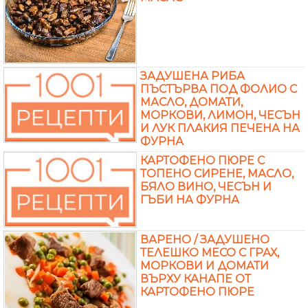
ЗАДУШЕНА РИБА
ПЪСТЪРВА ПОД ФОЛИО С
МАСЛО, ДОМАТИ,
МОРКОВИ, ЛИМОН, ЧЕСЪН
И ЛУК ПЛАКИЯ ПЕЧЕНА НА
ФУРНА
КАРТОФЕНО ПЮРЕ С
ТОПЕНО СИРЕНЕ, МАСЛО,
БЯЛО ВИНО, ЧЕСЪН И
ГЪБИ НА ФУРНА
ВАРЕНО / ЗАДУШЕНО
ТЕЛЕШКО МЕСО С ГРАХ,
МОРКОВИ И ДОМАТИ
ВЪРХУ КАНАПЕ ОТ
КАРТОФЕНО ПЮРЕ