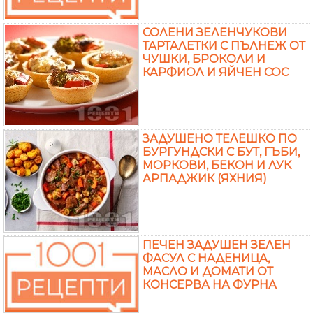
СОЛЕНИ ЗЕЛЕНЧУКОВИ
ТАРТАЛЕТКИ С ПЪЛНЕЖ ОТ
ЧУШКИ, БРОКОЛИ И
КАРФИОЛ И ЯЙЧЕН СОС
ЗАДУШЕНО ТЕЛЕШКО ПО
БУРГУНДСКИ С БУТ, ГЪБИ,
МОРКОВИ, БЕКОН И ЛУК
АРПАДЖИК (ЯХНИЯ)
ПЕЧЕН ЗАДУШЕН ЗЕЛЕН
ФАСУЛ С НАДЕНИЦА,
МАСЛО И ДОМАТИ ОТ
КОНСЕРВА НА ФУРНА