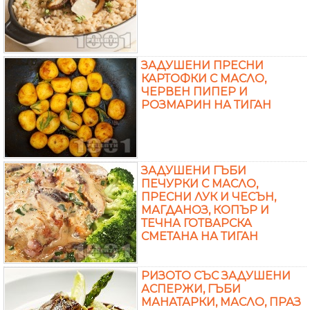
ЗАДУШЕНИ ПРЕСНИ
КАРТОФКИ С МАСЛО,
ЧЕРВЕН ПИПЕР И
РОЗМАРИН НА ТИГАН
ЗАДУШЕНИ ГЪБИ
ПЕЧУРКИ С МАСЛО,
ПРЕСНИ ЛУК И ЧЕСЪН,
МАГДАНОЗ, КОПЪР И
ТЕЧНА ГОТВАРСКА
СМЕТАНА НА ТИГАН
РИЗОТО СЪС ЗАДУШЕНИ
АСПЕРЖИ, ГЪБИ
МАНАТАРКИ, МАСЛО, ПРАЗ