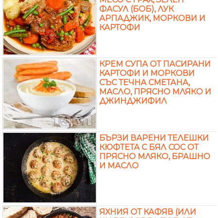
ФАСУЛ (БОБ), ЛУК
АРПАДЖИК, МОРКОВИ И
КАРТОФИ
КРЕМ СУПА ОТ ПАСИРАНИ
КАРТОФИ И МОРКОВИ
СЪС ТЕЧНА СМЕТАНА,
МАСЛО, ПРЯСНО МЛЯКО И
ДЖИНДЖИФИЛ
БЪРЗИ ВАРЕНИ ТЕЛЕШКИ
КЮФТЕТА С БЯЛ СОС ОТ
ПРЯСНО МЛЯКО, БРАШНО
И МАСЛО
ЯХНИЯ ОТ КАФЯВ (ИЛИ