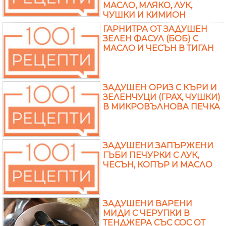
МАСЛО, МЛЯКО, ЛУК,
ЧУШКИ И КИМИОН
ГАРНИТРА ОТ ЗАДУШЕН
ЗЕЛЕН ФАСУЛ (БОБ) С
МАСЛО И ЧЕСЪН В ТИГАН
ЗАДУШЕН ОРИЗ С КЪРИ И
ЗЕЛЕНЧУЦИ (ГРАХ, ЧУШКИ)
В МИКРОВЪЛНОВА ПЕЧКА
ЗАДУШЕНИ ЗАПЪРЖЕНИ
ГЪБИ ПЕЧУРКИ С ЛУК,
ЧЕСЪН, КОПЪР И МАСЛО
ЗАДУШЕНИ ВАРЕНИ
МИДИ С ЧЕРУПКИ В
ТЕНДЖЕРА СЪС СОС ОТ