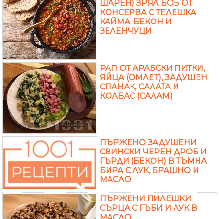
ШАРЕН) ЗРЯЛ БОБ ОТ
КОНСЕРВА С ТЕЛЕШКА
КАЙМА, БЕКОН И
ЗЕЛЕНЧУЦИ
РАП ОТ АРАБСКИ ПИТКИ,
ЯЙЦА (ОМЛЕТ), ЗАДУШЕН
СПАНАК, САЛАТА И
КОЛБАС (САЛАМ)
ПЪРЖЕНО ЗАДУШЕНИ
СВИНСКИ ЧЕРЕН ДРОБ И
ГЪРДИ (БЕКОН) В ТЪМНА
БИРА С ЛУК, БРАШНО И
МАСЛО
ПЪРЖЕНИ ПИЛЕШКИ
СЪРЦА С ГЪБИ И ЛУК В
МАСЛО