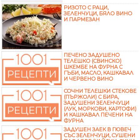
РИЗОТО С РАЦИ,
ЗЕЛЕНЧУЦИ, БЯЛО ВИНО
И ПАРМЕЗАН
ПЕЧЕНО ЗАДУШЕНО
ТЕЛЕШКО (СВИНСКО)
ШКЕМБЕ НА ФУРНА С
ГЪБИ, МАСЛО, КАШКАВАЛ
И ЧЕРВЕНО ВИНО
СОЧНИ ТЕЛЕШКИ СТЕКОВЕ
(ПЪРЖОЛИ) С БИРА,
ЗАДУШЕНИ ЗЕЛЕНЧУЦИ
(ЛУК, МОРКОВИ, КАРТОФИ)
И КАШКАВАЛ ПЕЧЕНИ НА
ФУРНА
ЗАДУШЕН ЗАЕК В ГЮВЕЧ
СЪС ЗЕЛЕНЧУЦИ, СУШЕНИ