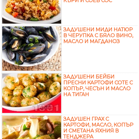
КЪРИ И СОЕВ СОС
ЗАДУШЕНИ МИДИ НАТЮР
В ЧЕРУПКА С БЯЛО ВИНО,
МАСЛО И МАГДАНОЗ
ЗАДУШЕНИ БЕЙБИ
ПРЕСНИ КАРТОФИ СОТЕ С
КОПЪР, ЧЕСЪН И МАСЛО
НА ТИГАН
ЗАДУШЕН ГРАХ С
КАРТОФИ, МАСЛО, КОПЪР
И СМЕТАНА ЯХНИЯ В
ТЕНДЖЕРА