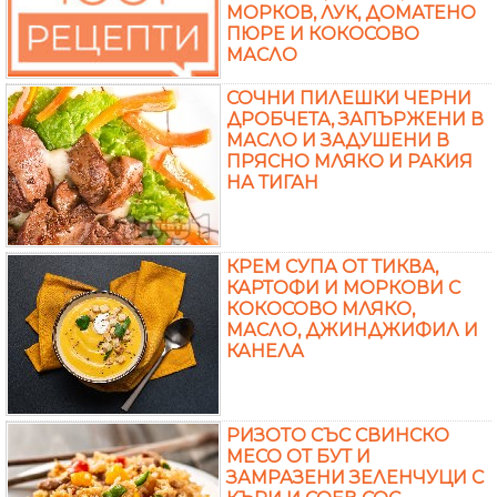
МОРКОВ, ЛУК, ДОМАТЕНО
ПЮРЕ И КОКОСОВО
МАСЛО
СОЧНИ ПИЛЕШКИ ЧЕРНИ
ДРОБЧЕТА, ЗАПЪРЖЕНИ В
МАСЛО И ЗАДУШЕНИ В
ПРЯСНО МЛЯКО И РАКИЯ
НА ТИГАН
КРЕМ СУПА ОТ ТИКВА,
КАРТОФИ И МОРКОВИ С
КОКОСОВО МЛЯКО,
МАСЛО, ДЖИНДЖИФИЛ И
КАНЕЛА
РИЗОТО СЪС СВИНСКО
МЕСО ОТ БУТ И
ЗАМРАЗЕНИ ЗЕЛЕНЧУЦИ С