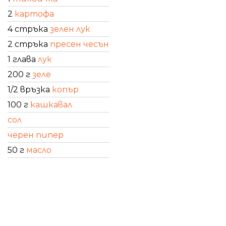
2
картофа
4 стръка
зелен лук
2 стръка
пресен чесън
1 глава
лук
200 г
зеле
1/2 връзка
копър
100 г
кашкавал
сол
черен пипер
50 г
масло