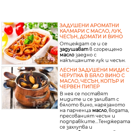
ЗАДУШЕНИ АРОМАТНИ
КАЛМАРИ С МАСЛО, ЛУК,
ЧЕСЪН, ДОМАТИ И ВИНО
Отцеждат се и се
задушават
в сгорещено
масло
заедно с
накълцаните лук и чесън.
ЛЕСНИ ЗАДУШЕНИ МИДИ С
ЧЕРУПКА В БЯЛО ВИНО С
МАСЛО, ЧЕСЪН, КОПЪР И
ЧЕРВЕН ПИПЕР
В нея се поставят
мидите и се заливат с
бялото вино, нарязаното
на парченца
масло
, водата,
пресованият чесън и
подправките....Тенджерата
се захлупва и