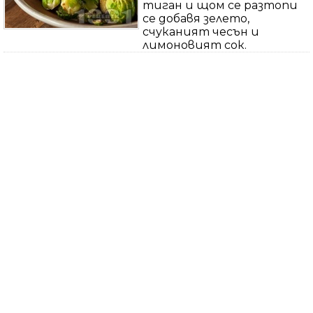
тиган и щом се разтопи
се добавя зелето,
счуканият чесън и
лимоновият сок.