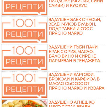
ПЛОДОВЕ (КАЙСИИ, СИНИ
СЛИВИ) И КУС КУС
ЗАДУШЕН ЗАЕК С ЧЕСЪН,
ЗЕЛЕНЧУКОВ БУЛЬОН,
ПОДПРАВКИ И СОС С
ПРЯСНО МЛЯКО
ЗАДУШЕНИ ГЪБИ ПАЧИ
КРАК С ОРИЗ, МАСЛО,
БЯЛО ВИНО И СИРЕНЕ
ПАРМЕЗАН В ТЕНДЖЕРА
ЗАДУШЕНИ КАРТОФИ,
БРОКОЛИ И КАРФИОЛ В
МАСЛО СЪС СОС ОТ
ПРЯСНО МЛЯКО И ИЗВАРА
ЗАДУШЕНО АГНЕШКО
МЕСО С ГРАХ, ЗЕЛЕН