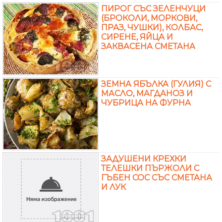
ПИРОГ СЪС ЗЕЛЕНЧУЦИ
(БРОКОЛИ, МОРКОВИ,
ПРАЗ, ЧУШКИ), КОЛБАС,
СИРЕНЕ, ЯЙЦА И
ЗАКВАСЕНА СМЕТАНА
ЗЕМНА ЯБЪЛКА (ГУЛИЯ) С
МАСЛО, МАГДАНОЗ И
ЧУБРИЦА НА ФУРНА
ЗАДУШЕНИ КРЕХКИ
ТЕЛЕШКИ ПЪРЖОЛИ С
ГЪБЕН СОС СЪС СМЕТАНА
И ЛУК