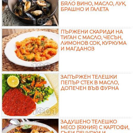
БЯЛО ВИНО, МАСЛО, ЛУК,
БРАШНО И ГАЛЕТА
ПЪРЖЕНИ СКАРИДИ НА
ТИГАН С МАСЛО, ЧЕСЪН,
ЛИМОНОВ СОК, КУРКУМА
И МАГДАНОЗ
ЗАПЪРЖЕН ТЕЛЕШКИ
ПЕПЪР СТЕК В МАСЛО,
ДОПЕЧЕН ВЪВ ФУРНА
ЗАДУШЕНО ТЕЛЕШКО
МЕСО (ЯХНИЯ) С КАРТОФИ,