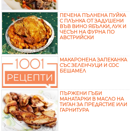
ПЕЧЕНА ПЪЛНЕНА ПУЙКА
С ПЛЪНКА ОТ ЗАДУШЕНИ
ВЪВ ВИНО ЯБЪЛКИ, ЛУК И
ЧЕСЪН НА ФУРНА ПО
АВСТРИЙСКИ
МАКАРОНЕНА ЗАПЕКАНКА
СЪС ЗЕЛЕНЧУЦИ И СОС
БЕШАМЕЛ
ПЪРЖЕНИ ГЪБИ
МАНАТАРКИ В МАСЛО НА
ТИГАН ЗА ПРЕДЯСТИЕ ИЛИ
ГАРНИТУРА