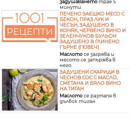
задушаването
трае 5
минути.
ПЕЧЕНО ЗАЕШКО МЕСО С
БЕКОН, ПРАЗ ЛУК И
ЧЕСЪН, ЗАДУШЕНО В
КОНЯК, ЧЕРВЕНО ВИНО И
ЗЕЛЕНЧУКОВ БУЛЬОН
ЗАДУШЕНО В ГЛИНЕНО
ГЪРНЕ (ГЮВЕЧ)
Маслото
се загрява и
месото се запържва в
него.
ЗАДУШЕНИ СКАРИДИ В
ЧЕСНОВ СОС С МАСЛО,
СМЕТАНА И БЯЛО ВИНО
НА ТИГАН
Маслото
се разтапя в
дълбок тиган.