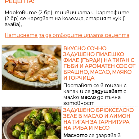
РЕЦЕПТА:
Морковите (2 бр), тиквичката и картофите
(2 бр) се нарязват на колелца, старият лук (1
глава),...
Натиснете за да отворите цялата рецепта
ВКУСНО СОЧНО
ЗАДУШЕНО ПИЛЕШКО
ФИЛЕ (ГЪРДИ) НА ТИГАН С
ГЪБИ И АРОМАТЕН СОС ОТ
БРАШНО, МАСЛО, МЛЯКО
И ГОРЧИЦА
Поставят се в тиган с
капак и се
задушават
с
малко
масло
до пълна
готовност.
ЗАДУШЕНО БРЮКСЕЛСКО
ЗЕЛЕ В МАСЛО И ЛИМОН
НА ТИГАН ЗА ГАРНИТУРА
НА РИБА И МЕСО
Маслото
се загрява в