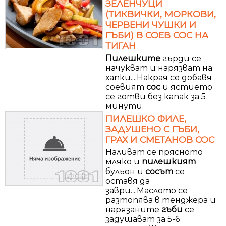
ЗЕЛЕНЧУЦИ
(ТИКВИЧКИ, МОРКОВИ,
ЧЕРВЕНИ ЧУШКИ И
ГЪБИ) В СОЕВ СОС НА
ТИГАН
Пилешките
гърди се
начукват и нарязват на
хапки....Накрая се добавя
соевият
сос
и ястието
се готви без капак за 5
минути.
ПИЛЕШКО ФИЛЕ,
ЗАДУШЕНО С ГЪБИ,
ГРАХ И СМЕТАНОВ СОС
Наливат се прясното
мляко и
пилешкият
бульон и
сосът
се
оставя да
заври....Маслото се
разтопява в тенджера и
нарязаните
гъби
се
задушават за 5-6