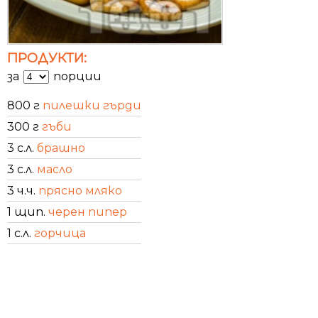
ПРОДУКТИ:
за
порции
800 г
пилешки гърди
300 г
гъби
3 с.л.
брашно
3 с.л.
масло
3 ч.ч.
прясно мляко
1 щип.
черен пипер
1 с.л.
горчица