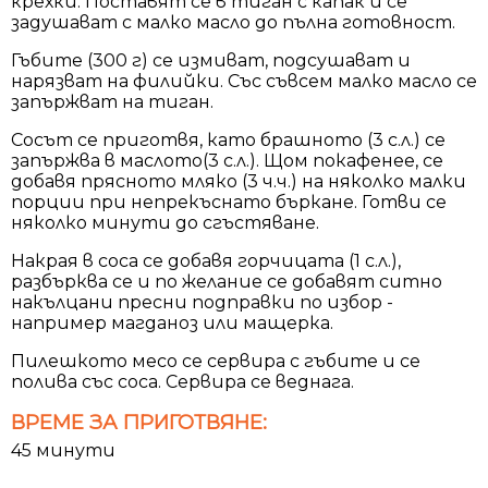
крехки. Поставят се в тиган с капак и се
задушават с малко масло до пълна готовност.
Гъбите (300 г) се измиват, подсушават и
нарязват на филийки. Със съвсем малко масло се
запържват на тиган.
Сосът се приготвя, като брашното (3 с.л.) се
запържва в маслото(3 с.л.). Щом покафенее, се
добавя прясното мляко (3 ч.ч.) на няколко малки
порции при непрекъснато бъркане. Готви се
няколко минути до сгъстяване.
Накрая в соса се добавя горчицата (1 с.л.),
разбърква се и по желание се добавят ситно
накълцани пресни подправки по избор -
например магданоз или мащерка.
Пилешкото месо се сервира с гъбите и се
полива със соса. Сервира се веднага.
ВРЕМЕ ЗА ПРИГОТВЯНЕ:
45 минути