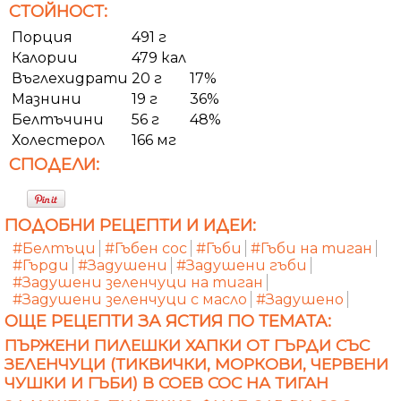
СТОЙНОСТ:
Порция
491 г
Калории
479 кал
Въглехидрати
20 г
17%
Мазнини
19 г
36%
Белтъчини
56 г
48%
Холестерол
166 мг
СПОДЕЛИ:
ПОДОБНИ РЕЦЕПТИ И ИДЕИ:
#Белтъци
#Гъбен сос
#Гъби
#Гъби на тиган
#Гърди
#Задушени
#Задушени гъби
#Задушени зеленчуци на тиган
#Задушени зеленчуци с масло
#Задушено
ОЩЕ РЕЦЕПТИ ЗА ЯСТИЯ ПО ТЕМАТА:
ПЪРЖЕНИ ПИЛЕШКИ ХАПКИ ОТ ГЪРДИ СЪС
ЗЕЛЕНЧУЦИ (ТИКВИЧКИ, МОРКОВИ, ЧЕРВЕНИ
ЧУШКИ И ГЪБИ) В СОЕВ СОС НА ТИГАН