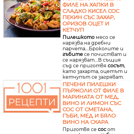
ФИЛЕ НА ХАПКИ В
СЛАДКО КИСЕЛ СОС
ПЕКИН СЪС ЗАХАР,
ОРИЗОВ ОЦЕТ И
КЕТЧУП
Пилешкото
месо се
нарязва на дребни
парчета....Броколите и
гъбите
се почистват и
се нарязват....В същия
съд се приготвя
сосът
,
като захарта, оцетът и
кетчупът се загряват.
ПЕЧЕНИ ПИЛЕШКИ
ПЪРЖОЛИ ОТ ФИЛЕ В
МАРИНАТА ОТ МЕД,
ВИНО И ЛИМОН СЪС
СОС ОТ СМЕТАНА,
ГЪБИ, МЕД И БЯЛО
ВИНО НА СКАРА
Приготвя се
сос
от