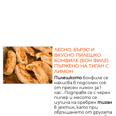
ЛЕСНО, БЪРЗО И
ВКУСНО ПИЛЕШКО
БОНФИЛЕ (БОН ФИЛЕ)
ПЪРЖЕНО НА ТИГАН С
ЛИМОН
Пилешкото
бонфиле се
накисва в подсолен сок
от пресен лимон за 1
час....Подправя се с черен
пипер и месото се
изпича на оребрен
тиган
в зехтин, като при
обръщането от другата