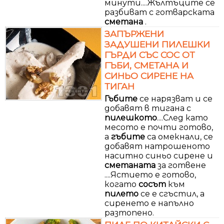
минути....Жълтъците се
разбиват с готварската
сметана
.
ЗАПЪРЖЕНИ
ЗАДУШЕНИ ПИЛЕШКИ
ГЪРДИ СЪС СОС ОТ
ГЪБИ, СМЕТАНА И
СИНЬО СИРЕНЕ НА
ТИГАН
Гъбите
се нарязват и се
добавят в тигана с
пилешкото
....След като
месото е почти готово,
а
гъбите
са омекнали, се
добавят натрошеното
наситно синьо сирене и
сметаната
за готвене
....Ястието е готово,
когато
сосът
към
пилето
се е сгъстил, а
сиренето е напълно
разтопено.