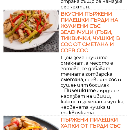
страна също се намазва
със зехтин.
ВКУСНИ ПЪРЖЕНИ
ПИЛЕШКИ ГЪРДИ НА
ЖУЛИЕНИ СЪС
ЗЕЛЕНЧУЦИ (ГЪБИ,
ТИКВИЧКИ, ЧУШКИ) В
СОС ОТ СМЕТАНА И
СОЕВ СОС
Щом зеленчуците
омекнат, а месото е
готово, се добавят
течната готварска
сметана
, соевият
сос
и
сушеният босилек
....
Пилешките
гърди се
нарязват на ивици,
както и зелената чушка,
червената чушка и
тиквичката .
ПЪРЖЕНИ ПИЛЕШКИ
ХАПКИ ОТ ГЪРДИ СЪС