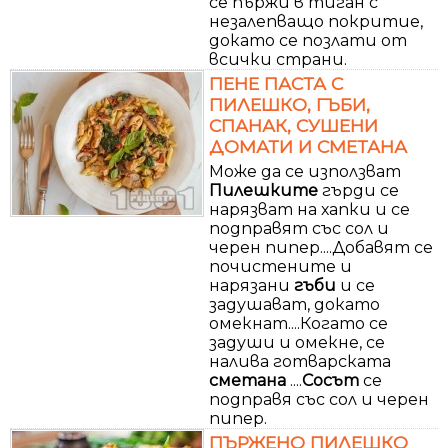
се пържи в тиган с
незалепващо покритие,
докато се позлати от
всички страни.
ПЕНЕ ПАСТА С
ПИЛЕШКО, ГЪБИ,
СПАНАК, СУШЕНИ
ДОМАТИ И СМЕТАНА
Може да се използват
Пилешките
гърди се
нарязват на хапки и се
подправят със сол и
черен пипер....Добавят се
почистените и
нарязани
гъби
и се
задушават, докато
омекнат....Когато се
задуши и омекне, се
налива готварската
сметана
....
Сосът
се
подправя със сол и черен
пипер.
ПЪРЖЕНО ПИЛЕШКО