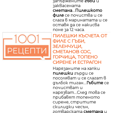
запържените
гъби
и
заквасената
сметана
....
Пилешкото
филе
се почиства и се
слага в маринатата и се
оставя да се накисва
поне за 12 часа.
ПИЛЕШКИ КЪСЧЕТА ОТ
ФИЛЕ С ГЪБИ,
ЗЕЛЕНЧУЦИ,
СМЕТАНОВ СОС,
ГОРЧИЦА, ТОПЕНО
СИРЕНЕ И ЕСТРАГОН
Нарязаните на хапки
пилешки
гърди се
посоляват и се слагат в
дълбок тиган....
Гъбите
се
почистват и
нарязват....След това се
прибавят топеното
сирене, стритите
скилидки чесън,
готварската
сметана
и