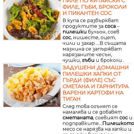
ПИЛЕ ПО КИТАЙСКИ С
ФИЛЕ, ГЪБИ, БРОКОЛИ
И ПИКАНТЕН СОС
В купа се разбъркват
продуктите за
соса
–
пилешки
бульон, соев
сос
, нишесте, оцет,
чили и захар ....В същата
мазнина се запържват
нарязаните чесън,
чушки,
гъби
и броколи .
ЗАДУШЕНИ ДОМАШНИ
ПИЛЕШКИ ХАПКИ ОТ
ГЪРДИ (ФИЛЕ) СЪС
СМЕТАНА И ГАРНИТУРА
ВАРЕНИ КАРТОФИ НА
ТИГАН
След това огънят се
намалява и се добавят
сметаната
, соевият
сос
и
подправките....
Пилешкот
месо се нарязва на хапки и