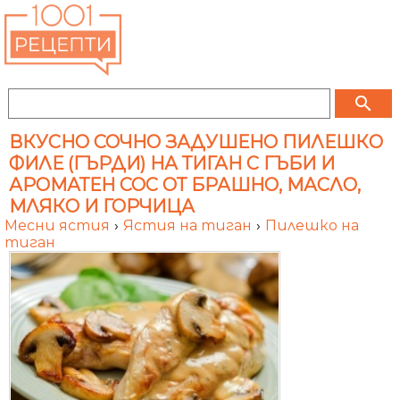
search
ВКУСНО СОЧНО ЗАДУШЕНО ПИЛЕШКО
ФИЛЕ (ГЪРДИ) НА ТИГАН С ГЪБИ И
АРОМАТЕН СОС ОТ БРАШНО, МАСЛО,
МЛЯКО И ГОРЧИЦА
Месни ястия
›
Ястия на тиган
›
Пилешко на
тиган