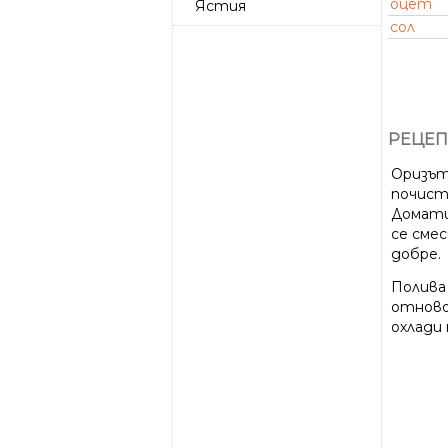
оцет
Ястия
сол
РЕЦЕП
Оризът
почист
Домати
се сме
добре.
Полива 
отново 
охлади 