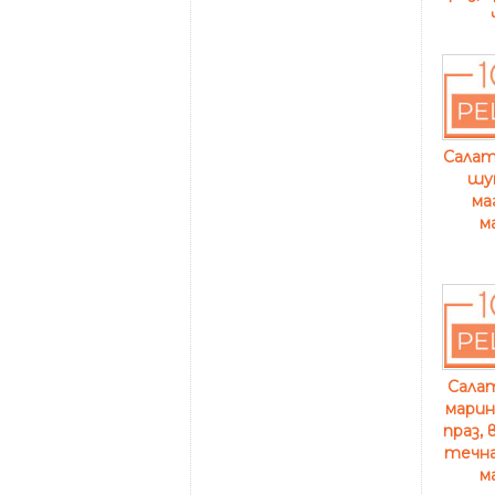
Салат
шун
ма
м
Салат
марин
праз, 
течна
м