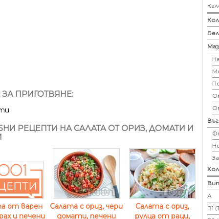
Кал
Кол
Бе
Маз
Н
М
П
 ЗА ПРИГОТВЯНЕ:
Ом
О
ути
Въ
НИ РЕЦЕПТИ НА САЛАТА ОТ ОРИЗ, ДОМАТИ И
Ф
И
Н
З
Хо
Вит
А
Салата с ориз, чери
Салата с ориз,
а от варен
B1 
домати, печени
рулца от раци,
грах и печени