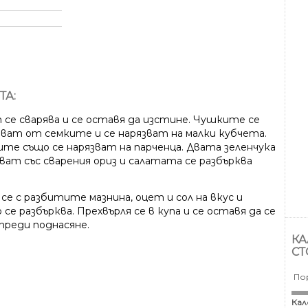
ТА:
 се сварява и се оставя да изстине. Чушките се
ват от семките и се нарязват на малки кубчета.
те също се нарязват на парченца. Двата зеленчука
сват със сварения ориз и салатата се разбърква
се с разбитите мазнина, оцет и сол на вкус и
се разбърква. Прехвърля се в купа и се оставя да се
преди поднасяне.
КА
СТ
По
Кал