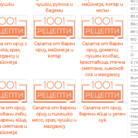
B2 
чушки, рукола и
майонеза, копър и
чушки
B3 
бадеми
чесън
B5 
B6 
B9 
B12
а от ориз с
Салата от варен
Салата от варен
C
ка, грах,
ориз, майонеза и
ориз, домати,
D
гданоз и
копър
пушен колбас,
айонеза
краставица, течна
E (
сметана, лимонов
K (
сок и магданоз
Ви
Кал
Фо
Же
а от ориз,
Салата от варени
Салата от ориз,
На
овани гъби,
ориз и пилешко
варени яйца и зелен
Маг
варени яйца,
месо, грах, чушки и
лук
Цин
 сметана и
магданоз
Ме
айонеза