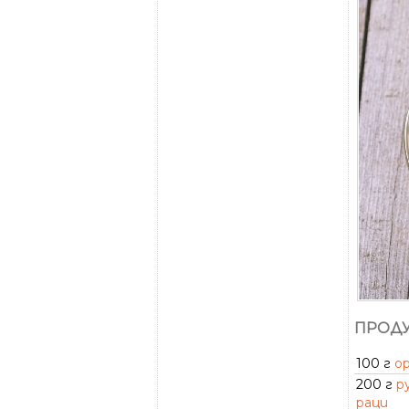
ПРОДУ
100 г
о
200 г
р
раци