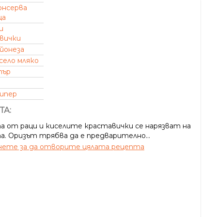
онсерва
ца
и
вички
йонеза
село мляко
пър
пипер
ТА:
а от раци и киселите краставички се нарязват на
а. Оризът трябва да е предварително...
ете за да отворите цялата рецепта