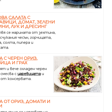
ОВА
САЛАТА
С
АВИЦИ, ДОМАТ, ЗЕЛЕНИ
НИ, ЛУК И ДРЕСИНГ
вя се марината от зехтина,
счукания чесън, горчицата,
, солта, пипера и
ата.
А
С ЧЕРЕН
ОРИЗ
,
ИЦА И ГРАХ
ят и вече охладен черен
 смесва с
царевицата
и
 от консервата.
А ОТ ОРИЗ, ДОМАТИ И
И
те също се нарязват на