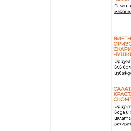
Салата
майоне
ВИЕТ
ОРИЗ
СКАРИ
ЧУШК
Оризов
във вр
изважд
САЛАТ
КРАСТ
СЬОМ
Оризът
вода и 
цялата,
размра