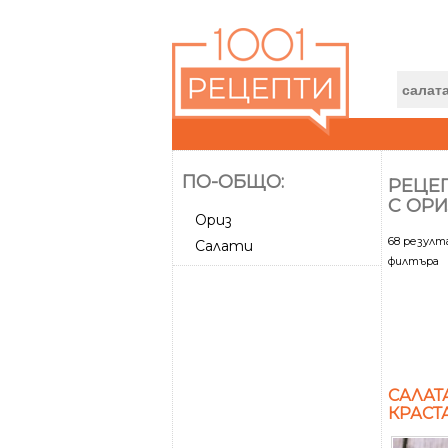
ПО-ОБЩО:
РЕЦЕП
С ОРИ
Ориз
68 резул
Салати
филтъра
САЛАТ
КРАСТ