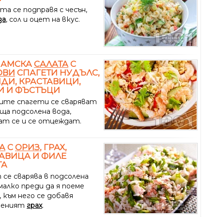
та се подправя с чесън,
за
, сол и оцет на вкус.
НАМСКА
САЛАТА
С
ОВИ
СПАГЕТИ НУДЪЛС,
ДИ, КРАСТАВИЦИ,
И И ФЪСТЪЦИ
ите спагети се сваряват
яща подсолена вода,
ат се и се отцеждат.
А
С
ОРИЗ
, ГРАХ,
АВИЦА И ФИЛЕ
ГА
 се сварява в подсолена
малко преди да я поеме
 към него се добавя
зеният
грах
.