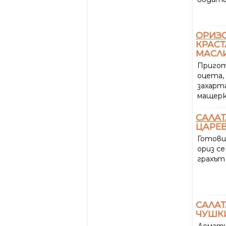
ОРИЗ
КРАСТ
МАСЛИ
Пригот
оцета, 
захарта
мащерк
САЛАТ
ЦАРЕВ
Готови
ориз се
грахът
САЛАТ
ЧУШК
Домати