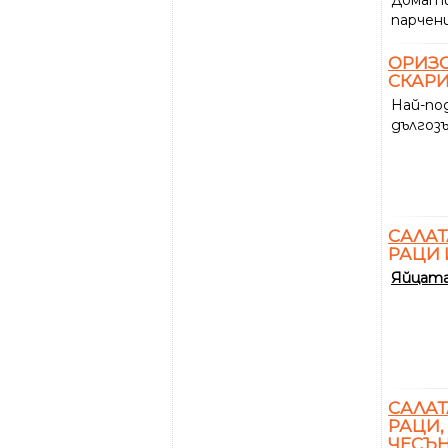
парченц
ОРИЗ
СКАРИ
Най-по
дългоз
САЛАТ
РАЦИ 
Яйцат
САЛАТ
РАЦИ,
ЧЕСЪ