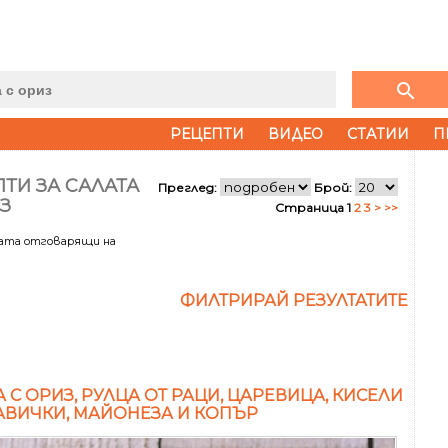
search
РЕЦЕПТИ
ВИДЕО
СТАТИИ
П
ТИ ЗА САЛАТА
Преглед:
Брой:
З
Страница 1
2
3
>
>>
тата отговарящи на
ФИЛТРИРАЙ РЕЗУЛТАТИТЕ
А С ОРИЗ, РУЛЦА ОТ РАЦИ, ЦАРЕВИЦА, КИСЕЛИ
АВИЧКИ, МАЙОНЕЗА И КОПЪР