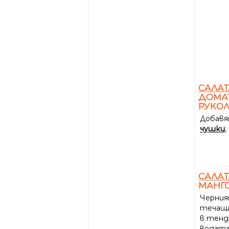
САЛАТ
ДОМАТ
РУКОЛ
Добавя
чушки
,
САЛАТ
МАНГО
Черния
течаща
в тенд
водата