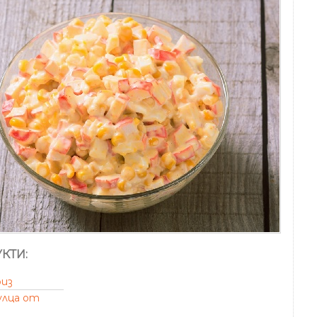
КТИ:
риз
улца от