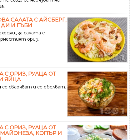
а.
ОВА
САЛАТА
С АЙСБЕРГ,
ДИ И ГЪБИ
дходящ за салата е
ърнестият ориз.
А
С
ОРИЗ
, РУЛЦА ОТ
И ЯЙЦА
а
се сваряват и се обелват.
А
С
ОРИЗ
, РУЛЦА ОТ
 МАЙОНЕЗА, КОПЪР И
Н