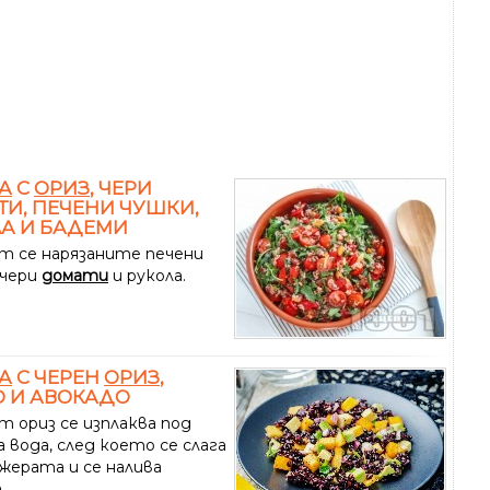
А
С
ОРИЗ
, ЧЕРИ
И, ПЕЧЕНИ ЧУШКИ,
А И БАДЕМИ
т се нарязаните печени
 чери
домати
и рукола.
А
С ЧЕРЕН
ОРИЗ
,
 И АВОКАДО
т ориз се изплаква под
 вода, след което се слага
жерата и се налива
.