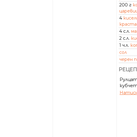
200 г
к
цареви
4
кисел
краста
4 с.л.
ма
2 с.л.
ки
1 ч.л.
ко
сол
черен 
РЕЦЕП
Рулцат
кубчет
Натисн