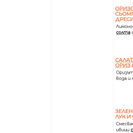
ОРИЗ
СЬОМГ
ДРЕСИ
Лимон
солта
с
САЛАТ
ОРИЗ
Оризът
вода и
ЗЕЛЕ
ЛУК И
Смесва
ивици