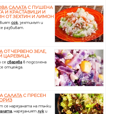
ОВА
САЛАТА
С ПУШЕНА
А И КРАСТАВИЦИ И
Н ОТ ЗЕХТИН И ЛИМОН
овият
сок
, зехтинът и
е разбиват.
А
ОТ ЧЕРВЕНО ЗЕЛЕ,
И ЦАРЕВИЦА
 се
сварява
в подсолена
 се отцежда.
НА
САЛАТА
С ПРЕСЕН
ОРИЗ
т се нарязаната на тънки
салата
, нарязаният
лук
и