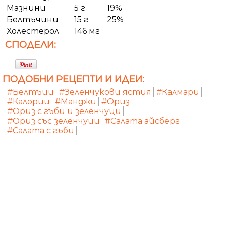
Мазнини
5 г
19%
Белтъчини
15 г
25%
Холестерол
146 мг
СПОДЕЛИ:
ПОДОБНИ РЕЦЕПТИ И ИДЕИ:
#Белтъци
#Зеленчукови ястия
#Калмари
#Калории
#Манджи
#Ориз
#Ориз с гъби и зеленчуци
#Ориз със зеленчуци
#Салата айсберг
#Салата с гъби