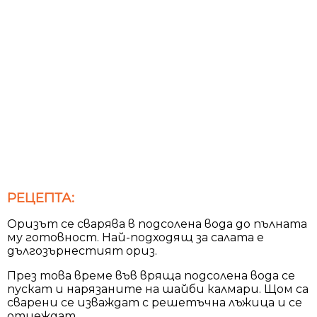
РЕЦЕПТА:
Оризът се сварява в подсолена вода до пълната
му готовност. Най-подходящ за салата е
дългозърнестият ориз.
През това време във вряща подсолена вода се
пускат и нарязаните на шайби калмари. Щом са
сварени се изваждат с решетъчна лъжица и се
отцеждат.