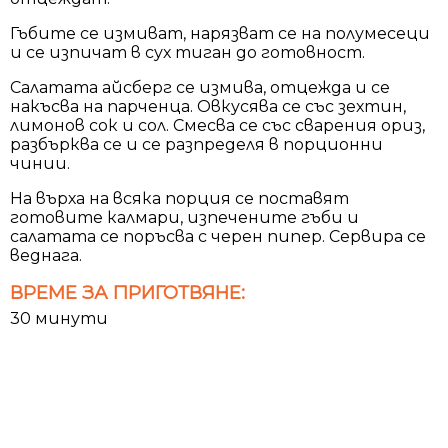
Гъбите се измиват, нарязват се на полумесеци
и се изпичат в сух тиган до готовност.
Салатата айсберг се измива, отцежда и се
накъсва на парченца. Овкусява се със зехтин,
лимонов сок и сол. Смесва се със сварения ориз,
разбърква се и се разпределя в порционни
чинии.
На върха на всяка порция се поставят
готовите калмари, изпечените гъби и
салатата се поръсва с черен пипер. Сервира се
веднага.
ВРЕМЕ ЗА ПРИГОТВЯНЕ:
30 минути