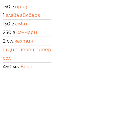
150 г
ориз
1
глава айсберг
150 г
гъби
250 г
калмари
2 с.л.
зехтин
1
щип. черен пипер
сол
450 мл.
вода