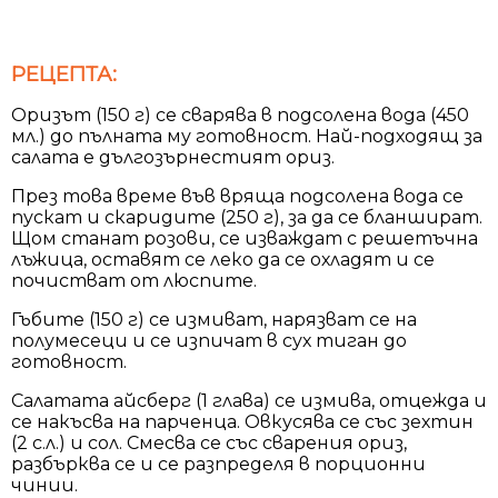
РЕЦЕПТА:
Оризът (150 г) се сварява в подсолена вода (450
мл.) до пълната му готовност. Най-подходящ за
салата е дългозърнестият ориз.
През това време във вряща подсолена вода се
пускат и скаридите (250 г), за да се бланшират.
Щом станат розови, се изваждат с решетъчна
лъжица, оставят се леко да се охладят и се
почистват от люспите.
Гъбите (150 г) се измиват, нарязват се на
полумесеци и се изпичат в сух тиган до
готовност.
Салатата айсберг (1 глава) се измива, отцежда и
се накъсва на парченца. Овкусява се със зехтин
(2 с.л.) и сол. Смесва се със сварения ориз,
разбърква се и се разпределя в порционни
чинии.