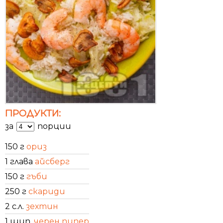
ПРОДУКТИ:
за
порции
150 г
ориз
1 глава
айсберг
150 г
гъби
250 г
скариди
2 с.л.
зехтин
1 щип.
черен пипер