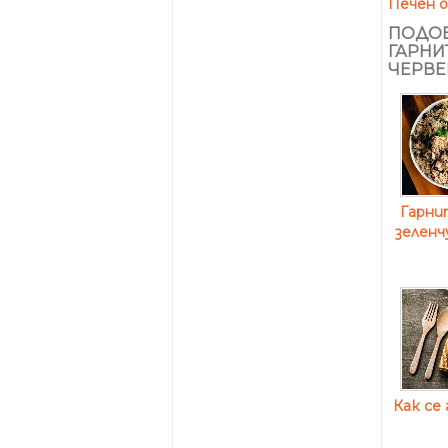
Печен о
ПОДОБ
ГАРНИТ
ЧЕРВЕ
Гарнит
зеленч
Как се