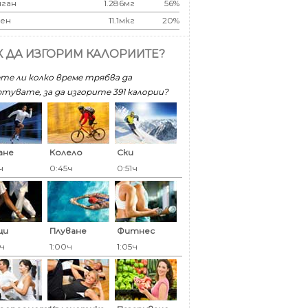
ган
1.286мг
56%
ен
11.1мкг
20%
К ДА ИЗГОРИМ КАЛОРИИТЕ?
те ли колко време трябва да
тувате, за да изгорите 391 калoрии?
ане
Колело
Ски
ч
0:45ч
0:51ч
ци
Плуване
Фитнес
0ч
1:00ч
1:05ч