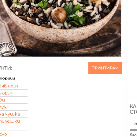
ПРИНТИРАЙ
КТИ:
порции
фяв ориз
л ориз
би
КА
лук
СТ
на чушка
пилешки
По
сло
Кал