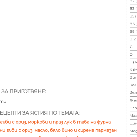
B2 
B3 
B5 
B6 
B9 
B12
C
D
E (
K (
Ви
Кал
 ЗА ПРИГОТВЯНЕ:
Фо
Же
ути
На
ЕЦЕПТИ ЗА ЯСТИЯ ПО ТЕМАТА:
Маг
гъби с ориз, моркови и праз лук в тава на фурна
Цин
и гъби с ориз, масло, бяло вино и сирене пармезан
Ме