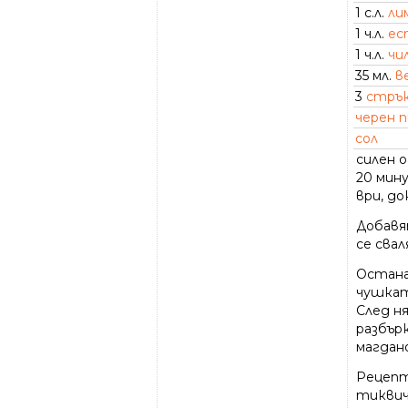
1 с.л.
ли
1 ч.л.
ес
1 ч.л.
чи
35 мл.
в
3
стрък
черен 
сол
силен о
20 мин
ври, д
Добавя
се свал
Остана
чушкат
След н
разбър
магдано
Рецепт
тиквич