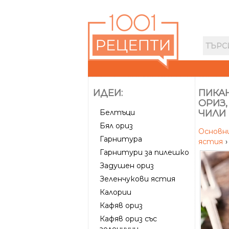
ИДЕИ:
ПИКАН
ОРИЗ,
Белтъци
ЧИЛИ
Бял ориз
Основн
Гарнитура
ястия
›
Гарнитури за пилешко
Задушен ориз
Зеленчукови ястия
Калории
Кафяв ориз
Кафяв ориз със
зеленчуци