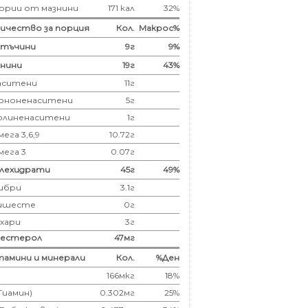
ории от мазнини
171 кал
32%
ичество за порция
Кол.
Макрос%
лтъчини
9
г
9%
нини
19
г
43%
аситени
11
г
ононенаситени
5г
олиненаситени
1г
ега 3,6,9
10.72г
мега 3
0.07г
глехидрати
45
г
49%
ибри
3.1
г
ишесте
0г
ахари
3г
лестерол
47
мг
амини и минерали
Кол.
%Ден
166мкг
18%
(Тиамин)
0.302мг
25%