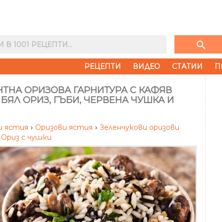
search
РЕЦЕПТИ
ВИДЕО
СТАТИИ
П
ТНА ОРИЗОВА ГАРНИТУРА С КАФЯВ
 БЯЛ ОРИЗ, ГЪБИ, ЧЕРВЕНА ЧУШКА И
и ястия
›
Оризови ястия
›
Зеленчукови оризови
Ориз с чушки