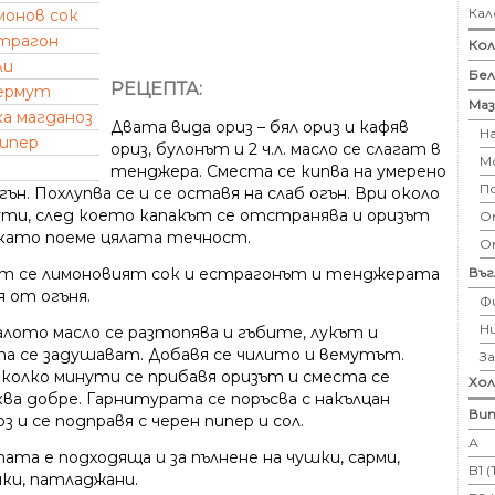
Кал
монов сок
трагон
Кол
ли
Бе
РЕЦЕПТА:
ермут
Маз
а магданоз
Двата вида ориз – бял ориз и кафяв
Н
пипер
ориз, булонът и 2 ч.л. масло се слагат в
М
тенджера. Сместа се кипва на умерено
П
гън. Похлупва се и се оставя на слаб огън. Ври около
ути, след което капакът се отстранява и оризът
Ом
окато поеме цялата течност.
О
Въ
т се лимоновият сок и естрагонът и тенджерата
я от огъня.
Ф
Н
лото масло се разтопява и гъбите, лукът и
а се задушават. Добавя се чилито и вемутът.
З
яколко минути се прибавя оризът и сместа се
Хо
ква добре. Гарнитурата се поръсва с накълцан
Вит
з и се подправя с черен пипер и сол.
А
ата е подходяща и за пълнене на чушки, сарми,
B1 
ки, патладжани.