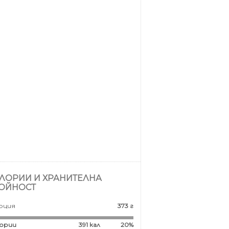
ЛОРИИ И ХРАНИТЕЛНА
ОЙНОСТ
рция
373 г
ории
391
кал
20%