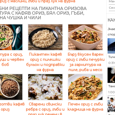
риз с маслини, гъби и праз лук на фурна
Ман
Сел
НИ РЕЦЕПТИ НА ПИКАНТНА ОРИЗОВА
УРА С КАФЯВ ОРИЗ, БЯЛ ОРИЗ, ГЪБИ,
НА ЧУШКА И ЧИЛИ
КА
Знае
спор
ура с ориз,
Пикантен кафяв
Бърз вкусен варен
Тич
уци и червен
ориз с пилешки
ориз с гъби печурки
0:31
боб
бульон и подправки
за гарнитура на
на фурна
пиле, риба и месо
Тан
1:0
 готви кафяв
Сварени свински
Печен ориз с гъби
ориз
ребра с ориз, гъби и
кладница на фурна
праз лук печени в