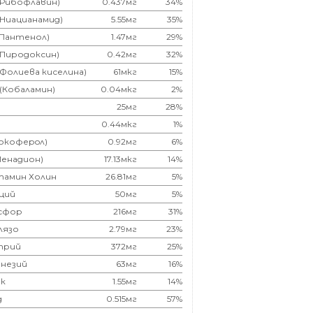
(Рибофлавин)
0.437мг
34%
(Ниацианамид)
5.55мг
35%
(Пантенол)
1.47мг
29%
(Пиродоксин)
0.42мг
32%
(Фолиева киселина)
61мкг
15%
 (Кобаламин)
0.04мкг
2%
25мг
28%
0.44мкг
1%
Токоферoл)
0.92мг
6%
Менадион)
17.13мкг
14%
тамин Холин
26.81мг
5%
ций
50мг
5%
сфор
216мг
31%
лязо
2.79мг
23%
трий
372мг
25%
незий
63мг
16%
к
1.55мг
14%
д
0.515мг
57%