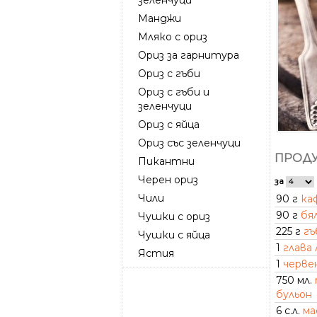
Манджи
Мляко с ориз
Ориз за гарнитура
Ориз с гъби
Ориз с гъби и
зеленчуци
Ориз с яйца
Ориз със зеленчуци
ПРОДУ
Пикантни
Черен ориз
за
Чили
90 г
ка
90 г
бя
Чушки с ориз
225 г
гъ
Чушки с яйца
1
глава 
Ястия
1
черве
750 мл.
бульон
6 с.л.
ма