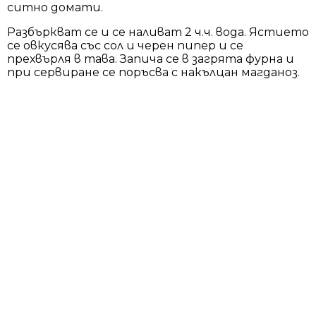
ситно домати.
Разбъркват се и се наливат 2 ч.ч. вода. Ястието
се овкусява със сол и черен пипер и се
прехвърля в тава. Запича се в загрята фурна и
при сервиране се поръсва с накълцан магданоз.