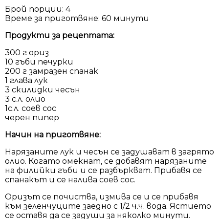
Брой порции: 4
Време за приготвяне: 60 минути
Продукти за рецептата:
300 г ориз
10 гъби печурки
200 г замразен спанак
1 глава лук
3 скилидки чесън
3 с.л. олио
1с.л. соев сос
черен пипер
Начин на приготвяне:
Нарязаните лук и чесън се задушават в загрято
олио. Когато омекнат, се добавят нарязаните
на филийки гъби и се разбъркват. Прибавя се
спанакът и се налива соев сос.
Оризът се почиства, измива се и се прибавя
към зеленчуците заедно с 1/2 ч.ч. вода. Ястието
се оставя да се задуши за няколко минути.