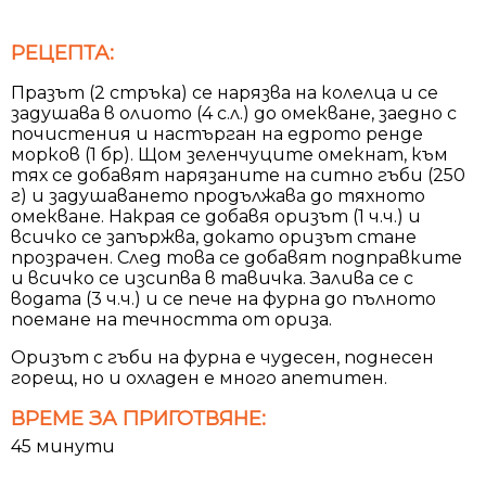
РЕЦЕПТА:
Празът (2 стръка) се нарязва на колелца и се
задушава в олиото (4 с.л.) до омекване, заедно с
почистения и настърган на едрото ренде
морков (1 бр). Щом зеленчуците омекнат, към
тях се добавят нарязаните на ситно гъби (250
г) и задушаването продължава до тяхното
омекване. Накрая се добавя оризът (1 ч.ч.) и
всичко се запържва, докато оризът стане
прозрачен. След това се добавят подправките
и всичко се изсипва в тавичка. Залива се с
водата (3 ч.ч.) и се пече на фурна до пълното
поемане на течността от ориза.
Оризът с гъби на фурна е чудесен, поднесен
горещ, но и охладен е много апетитен.
ВРЕМЕ ЗА ПРИГОТВЯНЕ:
45 минути