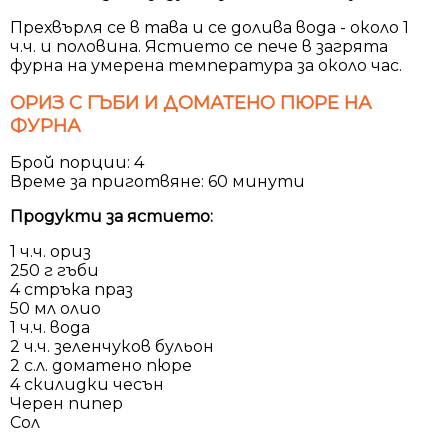
Прехвърля се в тава и се долива вода - около 1
ч.ч. и половина. Ястието се пече в загрята
фурна на умерена температура за около час.
ОРИЗ С ГЪБИ И ДОМАТЕНО ПЮРЕ НА
ФУРНА
Брой порции: 4
Време за приготвяне: 60 минути
Продукти за ястието:
1 ч.ч. ориз
250 г гъби
4 стръка праз
50 мл олио
1 ч.ч. вода
2 ч.ч. зеленчуков бульон
2 с.л. доматено пюре
4 скилидки чесън
Черен пипер
Сол