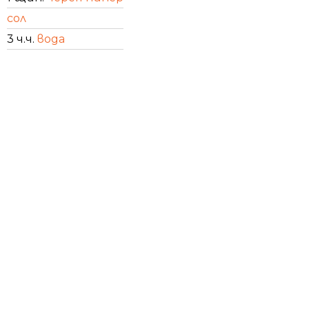
сол
3 ч.ч.
вода