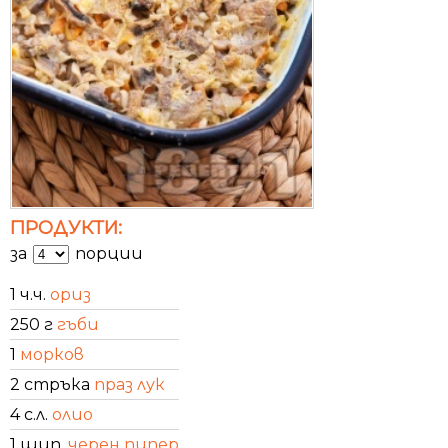
ПРОДУКТИ:
за
порции
1 ч.ч.
ориз
250 г
гъби
1
морков
2 стръка
праз лук
4 с.л.
олио
1 щип.
черен пипер