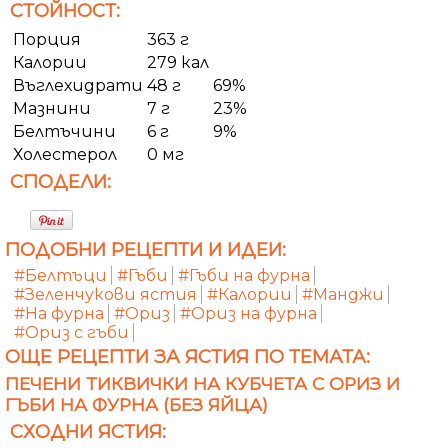
СТОЙНОСТ:
Порция
363 г
Калории
279 кал
Въглехидрати
48 г
69%
Мазнини
7 г
23%
Белтъчини
6 г
9%
Холестерол
0 мг
СПОДЕЛИ:
ПОДОБНИ РЕЦЕПТИ И ИДЕИ:
#Белтъци
#Гъби
#Гъби на фурна
#Зеленчукови ястия
#Калории
#Манджи
#На фурна
#Ориз
#Ориз на фурна
#Ориз с гъби
ОЩЕ РЕЦЕПТИ ЗА ЯСТИЯ ПО ТЕМАТА:
ПЕЧЕНИ ТИКВИЧКИ НА КУБЧЕТА С ОРИЗ И
ГЪБИ НА ФУРНА (БЕЗ ЯЙЦА)
СХОДНИ ЯСТИЯ: