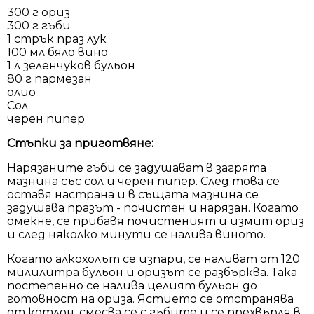
300 г ориз
300 г гъби
1 стрък праз лук
100 мл бяло вино
1 л зеленчуков бульон
80 г пармезан
олио
Сол
черен пипер
Стъпки за приготвяне:
Нарязаните гъби се задушават в загрята
мазнина със сол и черен пипер. След това се
оставя настрана и в същата мазнина се
задушава празът - почистен и нарязан. Когато
омекне, се прибавя почистеният и измит ориз
и след няколко минути се налива виното.
Когато алкохолът се изпари, се наливат от 120
милилитра бульон и оризът се разбърква. Така
постепенно се налива целият бульон до
готовност на ориза. Ястието се отстранява
от котлон, смесва се с гъбите и се прехвърля в