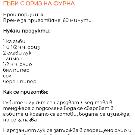
ГЪБИ С ОРИЗ НА ФУРНА
Брой порции: 4
Време за приготвяне: 60 минути
Нужни продукти:
1 кг гъби
1 и 1/2 ч.ч. ориз
2 глави лук
1 лимон
1/2 ч.ч. олио
бял пипер
сол
черен пипер
Как се приготвя:
Гъбите и лукът се нарязват. След това в
тенджера с подсолена вода се сваряват в
гъбите и когато са готови, водата се изцежда,
но се запазва.
Нарязаният лук се запържва в сгорещено олио и