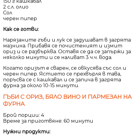
150 г кашкавал
2 с.л. олио
Сол
черен пипер
Как се готви:
Нарязаните гъби и лук се задушават в загрята
мазнина. Прибавя се почистеният и измит
ориз и се разбърква. Оставя се да се запържи за
няколко минути и се наливат 3 ч.ч. вода.
Когато оризът е сварен, се овкусява със сол и
черен пипер. Ястието се прехвърля в тава,
поръсва се с кашкавал и се запича в загрята
фурна за около 10-15 минути.
ГЪБИ С ОРИЗ, БЯЛО ВИНО И ПАРМЕЗАН НА
ФУРНА
Брой порции: 4
Време за приготвяне: 60 минути
Нужни продукти: