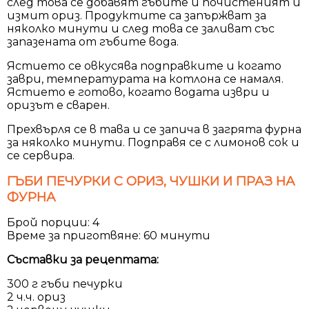
след това се добавят гъбите и почистеният и
измит ориз. Продуктите са запържват за
няколко минути и след това се заливат със
запазената от гъбите вода.
Ястието се овкусява подправките и когато
заври, температурата на котлона се намаля.
Ястието е готово, когато водата изври и
оризът е сварен.
Прехвърля се в тава и се запича в загрята фурна
за няколко минути. Подправя се с лимонов сок и
се сервира.
ГЪБИ ПЕЧУРКИ С ОРИЗ, ЧУШКИ И ПРАЗ НА
ФУРНА
Брой порции: 4
Време за приготвяне: 60 минути
Съставки за рецептата:
300 г гъби печурки
2 ч.ч. ориз