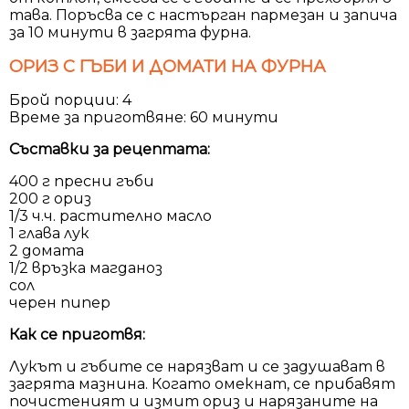
тава. Поръсва се с настърган пармезан и запича
за 10 минути в загрята фурна.
ОРИЗ С ГЪБИ И ДОМАТИ НА ФУРНА
Брой порции: 4
Време за приготвяне: 60 минути
Съставки за рецептата:
400 г пресни гъби
200 г ориз
1/3 ч.ч. растително масло
1 глава лук
2 домата
1/2 връзка магданоз
сол
черен пипер
Как се приготвя:
Лукът и гъбите се нарязват и се задушават в
загрята мазнина. Когато омекнат, се прибавят
почистеният и измит ориз и нарязаните на