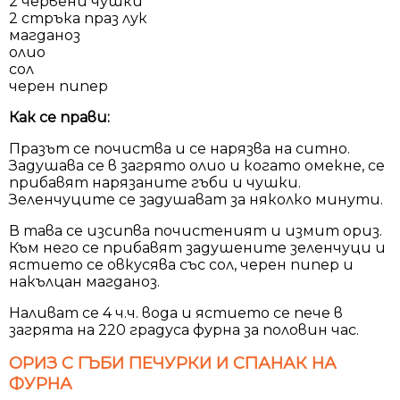
2 червени чушки
2 стръка праз лук
магданоз
олио
сол
черен пипер
Как се прави:
Празът се почиства и се нарязва на ситно.
Задушава се в загрято олио и когато омекне, се
прибавят нарязаните гъби и чушки.
Зеленчуците се задушават за няколко минути.
В тава се изсипва почистеният и измит ориз.
Към него се прибавят задушените зеленчуци и
ястието се овкусява със сол, черен пипер и
накълцан магданоз.
Наливат се 4 ч.ч. вода и ястието се пече в
загрята на 220 градуса фурна за половин час.
ОРИЗ С ГЪБИ ПЕЧУРКИ И СПАНАК НА
ФУРНА