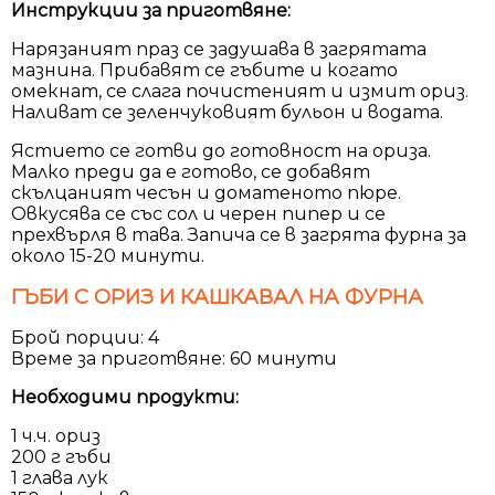
Инструкции за приготвяне:
Нарязаният праз се задушава в загрятата
мазнина. Прибавят се гъбите и когато
омекнат, се слага почистеният и измит ориз.
Наливат се зеленчуковият бульон и водата.
Ястието се готви до готовност на ориза.
Малко преди да е готово, се добавят
скълцаният чесън и доматеното пюре.
Овкусява се със сол и черен пипер и се
прехвърля в тава. Запича се в загрята фурна за
около 15-20 минути.
ГЪБИ С ОРИЗ И КАШКАВАЛ НА ФУРНА
Брой порции: 4
Време за приготвяне: 60 минути
Необходими продукти:
1 ч.ч. ориз
200 г гъби
1 глава лук