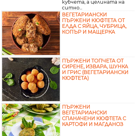
кубчета, а целината на
ситно...
ВЕГЕТАРИАНСКИ
ПЪРЖЕНИ КЮФТЕТА ОТ
ЕЛДА С ЯЙЦА, ЧУБРИЦА,
КОПЪР И МАЩЕРКА
ПЪРЖЕНИ ТОПЧЕТА ОТ
СИРЕНЕ, ИЗВАРА, ШУНКА
И ГРИС (ВЕГЕТАРИАНСКИ
КЮФТЕТА)
ПЪРЖЕНИ
ВЕГЕТАРИАНСКИ
СПАНАЧЕНИ КЮФТЕТА С
КАРТОФИ И МАГДАНОЗ