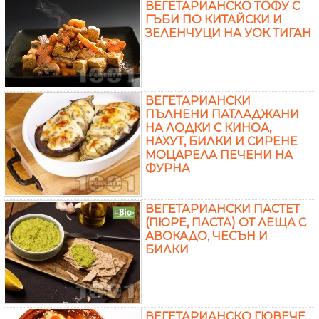
ВЕГЕТАРИАНСКО ТОФУ С
ГЪБИ ПО КИТАЙСКИ И
ЗЕЛЕНЧУЦИ НА УОК ТИГАН
ВЕГЕТАРИАНСКИ
ПЪЛНЕНИ ПАТЛАДЖАНИ
НА ЛОДКИ С КИНОА,
НАХУТ, БИЛКИ И СИРЕНЕ
МОЦАРЕЛА ПЕЧЕНИ НА
ФУРНА
ВЕГЕТАРИАНСКИ ПАСТЕТ
(ПЮРЕ, ПАСТА) ОТ ЛЕЩА С
АВОКАДО, ЧЕСЪН И
БИЛКИ
ВЕГЕТАРИАНСКО ГЮВЕЧЕ