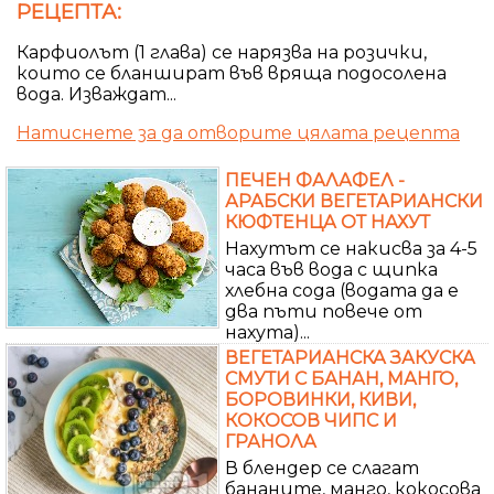
РЕЦЕПТА:
Карфиолът (1 глава) се нарязва на розички,
които се бланшират във вряща подосолена
вода. Изваждат...
Натиснете за да отворите цялата рецепта
ПЕЧЕН ФАЛАФЕЛ -
АРАБСКИ ВЕГЕТАРИАНСКИ
КЮФТЕНЦА ОТ НАХУТ
Нахутът се накисва за 4-5
часа във вода с щипка
хлебна сода (водата да е
два пъти повече от
нахута)...
ВЕГЕТАРИАНСКА ЗАКУСКА
СМУТИ С БАНАН, МАНГО,
БОРОВИНКИ, КИВИ,
КОКОСОВ ЧИПС И
ГРАНОЛА
В блендер се слагат
бананите, манго, кокосова