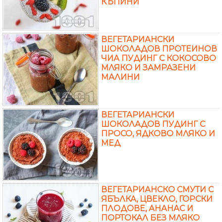
КЪПИНИ
ВЕГЕТАРИАНСКИ
ШОКОЛАДОВ ПРОТЕИНОВ
ЧИА ПУДИНГ С КОКОСОВО
МЛЯКО И ЗАМРАЗЕНИ
МАЛИНИ
ВЕГЕТАРИАНСКИ
ШОКОЛАДОВ ПУДИНГ С
ПРОСО, ЯДКОВО МЛЯКО И
МЕД
ВЕГЕТАРИАНСКО СМУТИ С
ЯБЪЛКА, ЦВЕКЛО, ГОРСКИ
ПЛОДОВЕ, АНАНАС И
ПОРТОКАЛ БЕЗ МЛЯКО