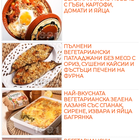
С ГЪБИ, КАРТОФИ,
ДОМАТИ И ЯЙЦА
ПЪЛНЕНИ
ВЕГЕТАРИАНСКИ
ПАТЛАДЖАНИ БЕЗ МЕСО С
ОРИЗ, СУШЕНИ КАЙСИИ И
ФЪСТЪЦИ ПЕЧЕНИ НА
ФУРНА
НАЙ-ВКУСНАТА
ВЕГЕТАРИАНСКА ЗЕЛЕНА
ЛАЗАНЯ СЪС СПАНАК,
СИРЕНЕ, ИЗВАРА И ЯЙЦА
БАГРЯНКА