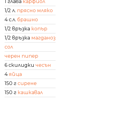
1 глава
карфиол
1/2 л.
прясно мляко
4 с.л.
брашно
1/2 връзка
копър
1/2 връзка
магданоз
сол
черен пипер
6 скилидки
чесън
4
яйца
150 г
сирене
150 г
кашкавал