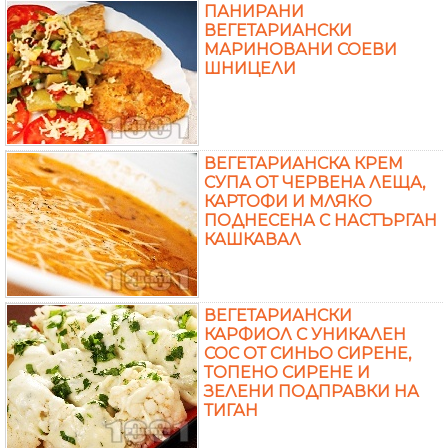
ПАНИРАНИ
ВЕГЕТАРИАНСКИ
МАРИНОВАНИ СОЕВИ
ШНИЦЕЛИ
ВЕГЕТАРИАНСКА КРЕМ
СУПА ОТ ЧЕРВЕНА ЛЕЩА,
КАРТОФИ И МЛЯКО
ПОДНЕСЕНА С НАСТЪРГАН
КАШКАВАЛ
ВЕГЕТАРИАНСКИ
КАРФИОЛ С УНИКАЛЕН
СОС ОТ СИНЬО СИРЕНЕ,
ТОПЕНО СИРЕНЕ И
ЗЕЛЕНИ ПОДПРАВКИ НА
ТИГАН