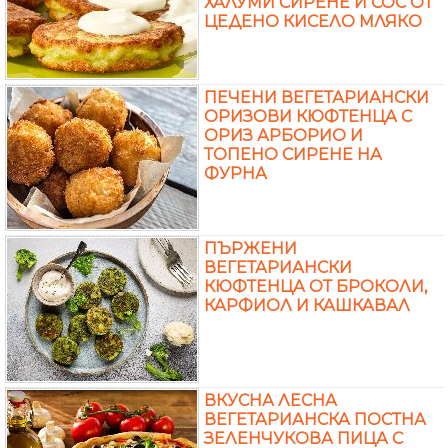
ХАЛУМИ СИРЕНЕ И СОС ОТ
ЦЕДЕНО КИСЕЛО МЛЯКО
ПЕЧЕНИ ВЕГЕТАРИАНСКИ
ОРИЗОВИ КЮФТЕНЦА С
ОРИЗ АРБОРИО И
ТОПЕНО СИРЕНЕ НА
ФУРНА
ПЪРЖЕНИ
ВЕГЕТАРИАНСКИ
КЮФТЕНЦА ОТ БРОКОЛИ,
КАРФИОЛ И КАШКАВАЛ
ВКУСНА ЛЕСНА
ВЕГЕТАРИАНСКА ПОСТНА
ЗЕЛЕНЧУКОВА ПИЦА С