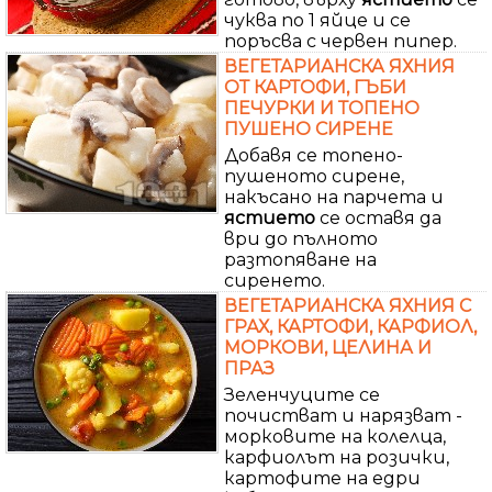
чуква по 1 яйце и се
поръсва с червен пипер.
ВЕГЕТАРИАНСКА ЯХНИЯ
ОТ КАРТОФИ, ГЪБИ
ПЕЧУРКИ И ТОПЕНО
ПУШЕНО СИРЕНЕ
Добавя се топено-
пушеното сирене,
накъсано на парчета и
ястието
се оставя да
ври до пълното
разтопяване на
сиренето.
ВЕГЕТАРИАНСКА ЯХНИЯ С
ГРАХ, КАРТОФИ, КАРФИОЛ,
МОРКОВИ, ЦЕЛИНА И
ПРАЗ
Зеленчуците се
почистват и нарязват -
морковите на колелца,
карфиолът на розички,
картофите на едри