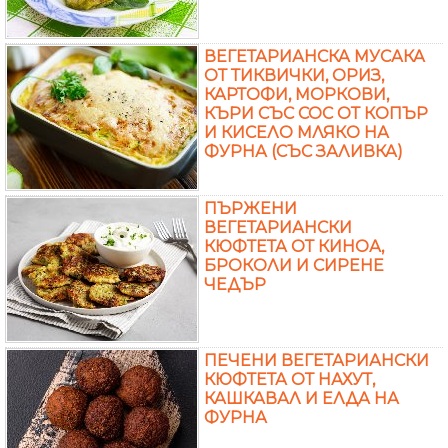
ВЕГЕТАРИАНСКА МУСАКА
ОТ ТИКВИЧКИ, ОРИЗ,
КАРТОФИ, МОРКОВИ,
КЪРИ СЪС СОС ОТ КОПЪР
И КИСЕЛО МЛЯКО НА
ФУРНА (СЪС ЗАЛИВКА)
ПЪРЖЕНИ
ВЕГЕТАРИАНСКИ
КЮФТЕТА ОТ КИНОА,
БРОКОЛИ И СИРЕНЕ
ЧЕДЪР
ПЕЧЕНИ ВЕГЕТАРИАНСКИ
КЮФТЕТА ОТ НАХУТ,
КАШКАВАЛ И ЕЛДА НА
ФУРНА