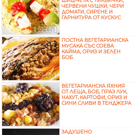
ШИШЧЕТА С ТИКВИЧКИ,
ЧЕРВЕНИ ЧУШКИ, ЧЕРИ
ДОМАТИ, СИРЕНЕ И
ГАРНИТУРА ОТ КУСКУС
ПОСТНА ВЕГЕТАРИАНСКА
МУСАКА СЪС СОЕВА
КАЙМА, ОРИЗ И ЗЕЛЕН
БОБ
ВЕГЕТАРИАНСКА ЯХНИЯ
ОТ ЛЕЩА, БОБ, ПРАЗ ЛУК,
НАХУТ, КАРТОФИ, ОРИЗ И
СИНИ СЛИВИ В ТЕНДЖЕРА
ЗАДУШЕНО