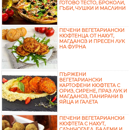
ГОТОВО ТЕСТО, БРОКОЛИ,
ГЪБИ, ЧУШКИ И МАСЛИНИ
ПЕЧЕНИ ВЕГЕТАРИАНСКИ
КЮФТЕНЦА ОТ НАХУТ,
МАГДАНОЗ И ПРЕСЕН ЛУК
НА ФУРНА
ПЪРЖЕНИ
ВЕГЕТАРИАНСКИ
КАРТОФЕНИ КЮФТЕТА С
ОРИЗ, СИРЕНЕ, ПРАЗ ЛУК И
МАГДАНОЗ, ПАНИРАНИ В
ЯЙЦА И ГАЛЕТА
ПЕЧЕНИ ВЕГЕТАРИАНСКИ
КЮФТЕТА С НАХУТ,
СЛЪНЧОГЛЕД, БАДЕМИ И