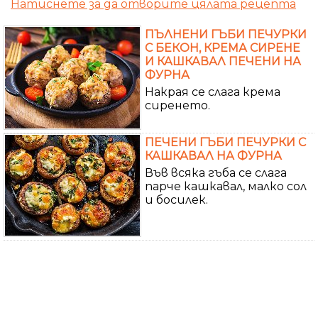
Натиснете за да отворите цялата рецепта
ПЪЛНЕНИ ГЪБИ ПЕЧУРКИ
С БЕКОН, КРЕМА СИРЕНЕ
И КАШКАВАЛ ПЕЧЕНИ НА
ФУРНА
Накрая се слага крема
сиренето.
ПЕЧЕНИ ГЪБИ ПЕЧУРКИ С
КАШКАВАЛ НА ФУРНА
Във всяка гъба се слага
парче кашкавал, малко сол
и босилек.