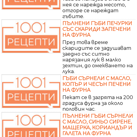
нея се нарежда месото,
отгоре се нареждат
гъбите.
ПЪЛНЕНИ ГЪБИ ПЕЧУРКИ
СЪС СКАРИДИ ЗАПЕЧЕНИ
НА ФУРНА
През това време
скаридите се задушават
заедно със ситно
нарязания лук в малко
зехтин, до омекването на
лука.
ГЪБИ СЪРНЕЛИ С МАСЛО,
КОПЪР И ЧЕСЪН ПЕЧЕНИ
НА ФУРНА
Пекат се в загрята на 200
градуса фурна за около
половин час.
ПЪЛНЕНИ ГЪБИ СЪРНЕЛИ
С МАСЛО, СИНЬО СИРЕНЕ,
МАЩЕРКА, КОРИАНДЪР И
ГАЛЕТА НА ФУРНА