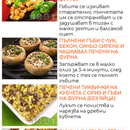
Гъбите се измиват
старателно, пънчетата
им се отстраняват и се
задушават в тиган с
малко зехтин и балсамов
оцет .
ПЪЛНЕНИ ГЪБИ С ЛУК,
БЕКОН, СИНЬО СИРЕНЕ И
КАШКАВАЛ ПЕЧЕНИ НА
ФУРНА
Запържват се в малко
олио за 3-4 минути, след
което с тях се пълнят
гъбите.
ПЕЧЕНИ ТИКВИЧКИ НА
КУБЧЕТА С ОРИЗ И ГЪБИ
НА ФУРНА (БЕЗ ЯЙЦА)
Лукът се почиства и
нарязва на дребни
кубчета.