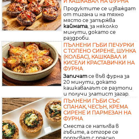
И КАШКАВАЛ НА ФУРНА
Продуктите се изваждат
от тигана и на тяхно
място се запържва
каймата
, за няколко
минути, докато се
раздроби.
ПЪЛНЕНИ ГЪБИ ПЕЧУРКИ
С ТОПЕНО СИРЕНЕ, ШУНКА
(КОЛБАС), КАШКАВАЛ И
КИСЕЛИ КРАСТАВИЧКИ НА
ФУРНА
Запичат
се във фурна за
20 минути, докато
кашкавалаът се разтопи
и получи златист загар.
ПЪЛНЕНИ ГЪБИ СЪС
СПАНАК, ЧЕСЪН, КРЕМА
СИРЕНЕ И ПАРМЕЗАН НА
ФУРНА
Сместа се напълва в
гъбите, а отгоре се
поръсват с прясно