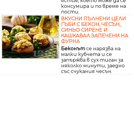
ястие, което може да се
консумира и по време на
пости.
ВКУСНИ ПЪЛНЕНИ ЦЕЛИ
ГЪБИ С БЕКОН, ЧЕСЪН,
СИНЬО СИРЕНЕ И
КАШКАВАЛ ЗАПЕЧЕНИ НА
ФУРНА
Беконът
се нарязва на
малки кубчета и се
запържва в сух тиган за
няколко минути, заедно
със счукания чесън.