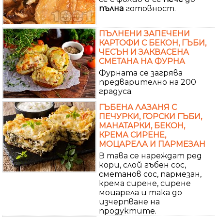
пълна
готовност.
ПЪЛНЕНИ ЗАПЕЧЕНИ
КАРТОФИ С БЕКОН, ГЪБИ,
ЧЕСЪН И ЗАКВАСЕНА
СМЕТАНА НА ФУРНА
Фурната се загрява
предварително на 200
градуса.
ГЪБЕНА ЛАЗАНЯ С
ПЕЧУРКИ, ГОРСКИ ГЪБИ,
МАНАТАРКИ, БЕКОН,
КРЕМА СИРЕНЕ,
МОЦАРЕЛА И ПАРМЕЗАН
В тава се нареждат ред
кори, слой гъбен сос,
сметанов сос, пармезан,
крема сирене, сирене
моцарела и така до
изчерпване на
продуктите.