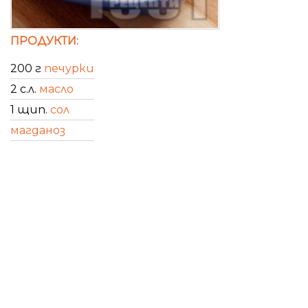
ПРОДУКТИ:
200 г
печурки
2 с.л.
масло
1 щип.
сол
магданоз