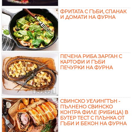
ФРИТАТА С ГЪБИ, СПАНАК
И ДОМАТИ НА ФУРНА
ПЕЧЕНА РИБА ЗАРГАН С
КАРТОФИ И ГЪБИ
ПЕЧУРКИ НА ФУРНА
СВИНСКО УЕЛИНГТЪН -
ПЪЛНЕНО СВИНСКО
КОНТРА ФИЛЕ (РИБИЦА) В
БУТЕР ТЕСТ С ПЛЪНКА ОТ
ГЪБИ И БЕКОН НА ФУРНА