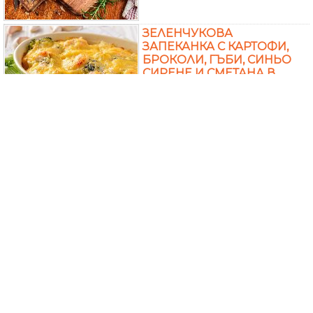
ЗЕЛЕНЧУКОВА
ЗАПЕКАНКА С КАРТОФИ,
БРОКОЛИ, ГЪБИ, СИНЬО
СИРЕНЕ И СМЕТАНА В
ГЮВЕЧ ИЛИ ТАВА НА
ФУРНА
СВИНСКИ ПЪРЖОЛИ ОТ
КОТЛЕТ С КОСТ С ГЪБИ И
СМЕТАНА НА ФУРНА
ПЕЧЕНИ ПИЛЕШКИ
ДРОБЧЕТA С ГЪБИ,
КАРТОФИ, КАШКАВАЛ И
МАСЛО В ГЪРНЕ (ГЮВЕЧ)
НА ФУРНА