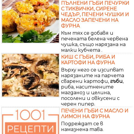
ПЪЛНЕНИ ГЪБИ ПЕЧУРКИ
С ТИКВИЧКИ, СИРЕНЕ
ЧЕДЪР, ПЕЧЕНИ ЧУШКИ И
МАСЛО ЗАПЕЧЕНИ НА
ФУРНА
Към тях се добавя и
печената белена червена
чушка, също нарязана на
малки кубчета .
КИШ С ГЪБИ, РИБА И
КАРТОФИ НА ФУРНА
Върху него се изсипват
нарязаните на парчета
сварени картофи,
гъби
,
риба, наситнените
магданоз и целина,
посолени и овкусени с
черен пипер.
ПЕЧЕНИ ГЪБИ С МАСЛО И
ЛИМОН НА ФУРНА
Подреждат се в
намазнена тава.