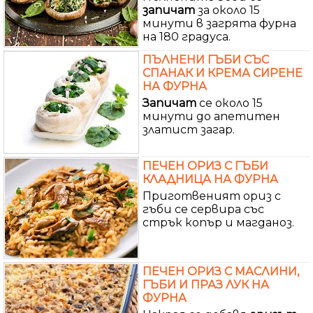
запичат
за около 15
минути в загрята фурна
на 180 градуса.
ПЪЛНЕНИ ГЪБИ СЪС
СПАНАК И КРЕМА СИРЕНЕ
НА ФУРНА
Запичат
се около 15
минути до апетитен
златист загар.
ПЕЧЕН ОРИЗ С ГЪБИ
КЛАДНИЦА НА ФУРНА
Приготвеният ориз с
гъби се сервира със
стрък копър и магданоз.
ПЕЧЕН ОРИЗ С МАСЛИНИ,
ГЪБИ И ПРАЗ ЛУК НА
ФУРНА