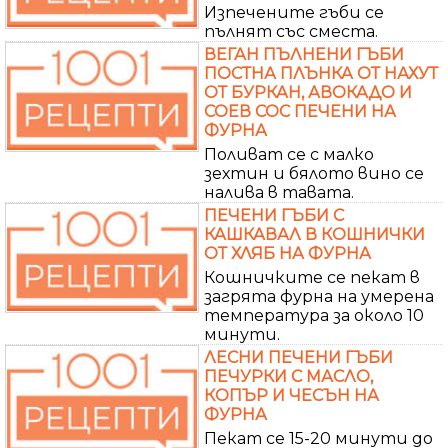
Изпечените гъби се
пълнят със сместа.
ВЕГАН ПЪЛНЕНИ ГЪБИ
ПОСТНА ПЛЪНКА ОТ НАХУТ
ОТ БУРКАН, АВОКАДО И
СОЕВ СОС ПЕЧЕНИ НА
ФУРНА
Поливат се с малко
зехтин и бялото вино се
налива в тавата.
ПЕЧЕНИ ГЪБИ С
КАШКАВАЛ В КОШНИЧКИ
ОТ ХЛЯБ НА ФУРНА
Кошничките се пекат в
загрята фурна на умерена
температура за около 10
минути.
ЛЕСНИ ПЕЧЕНИ ГЪБИ
ПЕЧУРКИ С МАСЛО,
КОПЪР И ЧЕСЪН НА
ФУРНА
Пекат се 15-20 минути до