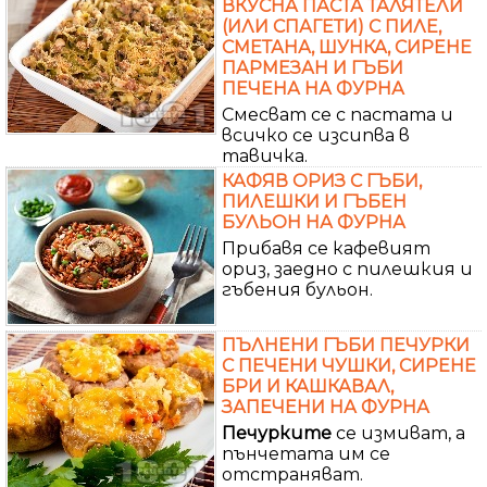
ВКУСНА ПАСТА ТАЛЯТЕЛИ
(ИЛИ СПАГЕТИ) С ПИЛЕ,
СМЕТАНА, ШУНКА, СИРЕНЕ
ПАРМЕЗАН И ГЪБИ
ПЕЧЕНА НА ФУРНА
Смесват се с пастата и
всичко се изсипва в
тавичка.
КАФЯВ ОРИЗ С ГЪБИ,
ПИЛЕШКИ И ГЪБЕН
БУЛЬОН НА ФУРНА
Прибавя се кафевият
ориз, заедно с пилешкия и
гъбения бульон.
ПЪЛНЕНИ ГЪБИ ПЕЧУРКИ
С ПЕЧЕНИ ЧУШКИ, СИРЕНЕ
БРИ И КАШКАВАЛ,
ЗАПЕЧЕНИ НА ФУРНА
Печурките
се измиват, а
пънчетата им се
отстраняват.