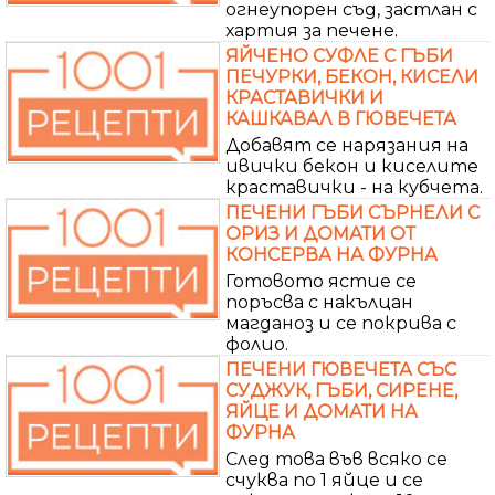
огнеупорен съд, застлан с
хартия за печене.
ЯЙЧЕНО СУФЛЕ С ГЪБИ
ПЕЧУРКИ, БЕКОН, КИСЕЛИ
КРАСТАВИЧКИ И
КАШКАВАЛ В ГЮВЕЧЕТА
Добавят се нарязания на
ивички бекон и киселите
краставички - на кубчета.
ПЕЧЕНИ ГЪБИ СЪРНЕЛИ С
ОРИЗ И ДОМАТИ ОТ
КОНСЕРВА НА ФУРНА
Готовото ястие се
поръсва с накълцан
магданоз и се покрива с
фолио.
ПЕЧЕНИ ГЮВЕЧЕТА СЪС
СУДЖУК, ГЪБИ, СИРЕНЕ,
ЯЙЦЕ И ДОМАТИ НА
ФУРНА
След това във всяко се
счуква по 1 яйце и се