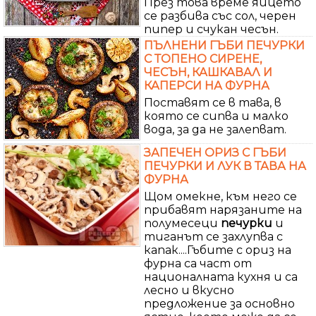
През това време яйцето
се разбива със сол, черен
пипер и счукан чесън.
ПЪЛНЕНИ ГЪБИ ПЕЧУРКИ
С ТОПЕНО СИРЕНЕ,
ЧЕСЪН, КАШКАВАЛ И
КАПЕРСИ НА ФУРНА
Поставят се в тава, в
която се сипва и малко
вода, за да не залепват.
ЗАПЕЧЕН ОРИЗ С ГЪБИ
ПЕЧУРКИ И ЛУК В ТАВА НА
ФУРНА
Щом омекне, към него се
прибавят нарязаните на
полумесеци
печурки
и
тиганът се захлупва с
капак....Гъбите с ориз на
фурна са част от
националната кухня и са
лесно и вкусно
предложение за основно