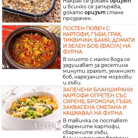
Накрая се добавя
оризът
и всичко се запържва,
докато
оризът
стане
прозрачен.
ПОСТЕН ГЮВЕЧ С
КАРТОФИ, ГЪБИ, ГРАХ,
ТИКВИЧКИ, БАМЯ, ДОМАТИ
И ЗЕЛЕН БОБ (ФАСУЛ) НА
ФУРНА
В олиото с малко вода се
задушават за десетина
минути грахът, зеленият
боб, нарязаните моркови
и гъби.
ЗАПЕЧЕНИ БЛАНШИРАНИ
КАРТОФИ ОГРЕТЕН СЪС
СИРЕНЕ, БРОКОЛИ, ГЪБИ,
ЗАКВАСЕНА СМЕТАНА И
КАШКАВАЛ НА ФУРНА
В тавичка се поставят
сварените картофи,
сварените гъби,