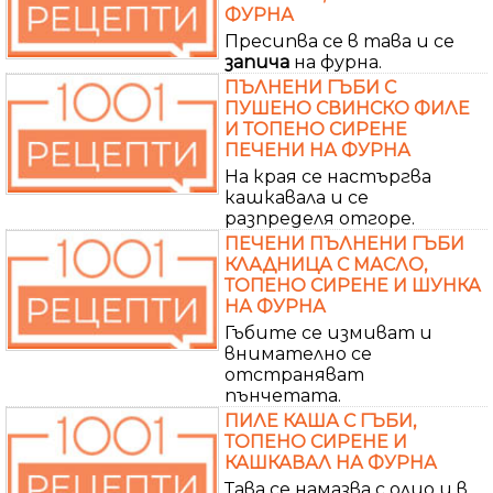
ФУРНА
Пресипва се в тава и се
запича
на фурна.
ПЪЛНЕНИ ГЪБИ С
ПУШЕНО СВИНСКО ФИЛЕ
И ТОПЕНО СИРЕНЕ
ПЕЧЕНИ НА ФУРНА
На края се настъргва
кашкавала и се
разпределя отгоре.
ПЕЧЕНИ ПЪЛНЕНИ ГЪБИ
КЛАДНИЦА С МАСЛО,
ТОПЕНО СИРЕНЕ И ШУНКА
НА ФУРНА
Гъбите се измиват и
внимателно се
отстраняват
пънчетата.
ПИЛЕ КАША С ГЪБИ,
ТОПЕНО СИРЕНЕ И
КАШКАВАЛ НА ФУРНА
Тава се намазва с олио и в