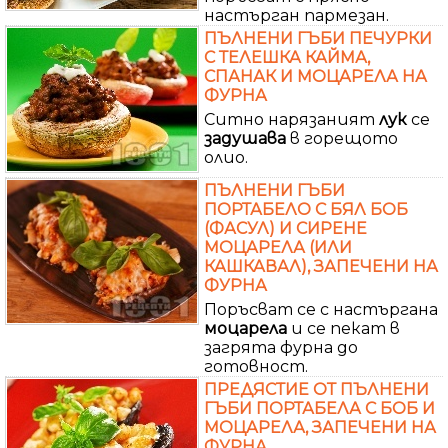
настърган пармезан.
ПЪЛНЕНИ ГЪБИ ПЕЧУРКИ
С ТЕЛЕШКА КАЙМА,
СПАНАК И МОЦАРЕЛА НА
ФУРНА
Ситно нарязаният
лук
се
задушава
в горещото
олио.
ПЪЛНЕНИ ГЪБИ
ПОРТАБЕЛО С БЯЛ БОБ
(ФАСУЛ) И СИРЕНЕ
МОЦАРЕЛА (ИЛИ
КАШКАВАЛ), ЗАПЕЧЕНИ НА
ФУРНА
Поръсват се с настъргана
моцарела
и се пекат в
загрята фурна до
готовност.
ПРЕДЯСТИЕ ОТ ПЪЛНЕНИ
ГЪБИ ПОРТАБЕЛА С БОБ И
МОЦАРЕЛА, ЗАПЕЧЕНИ НА
ФУРНА