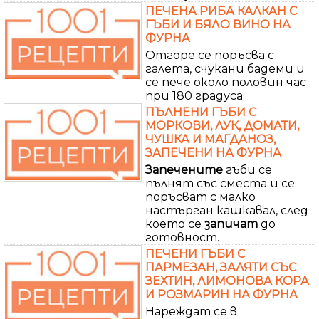
ПЕЧЕНА РИБА КАЛКАН С
ГЪБИ И БЯЛО ВИНО НА
ФУРНА
Отгоре се поръсва с
галета, счукани бадеми и
се пече около половин час
при 180 градуса.
ПЪЛНЕНИ ГЪБИ С
МОРКОВИ, ЛУК, ДОМАТИ,
ЧУШКА И МАГДАНОЗ,
ЗАПЕЧЕНИ НА ФУРНА
Запечените
гъби се
пълнят със сместа и се
поръсват с малко
настърган кашкавал, след
което се
запичат
до
готовност.
ПЕЧЕНИ ГЪБИ С
ПАРМЕЗАН, ЗАЛЯТИ СЪС
ЗЕХТИН, ЛИМОНОВА КОРА
И РОЗМАРИН НА ФУРНА
Нареждат се в