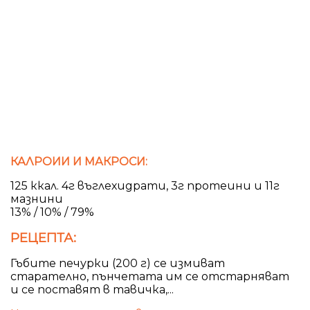
КАЛРОИИ И МАКРОСИ:
125 ккал. 4г въглехидрати, 3г протеини и 11г
мазнини
13% / 10% / 79%
РЕЦЕПТА:
Гъбите печурки (200 г) се измиват
старателно, пънчетата им се отстарняват
и се поставят в тавичка,...