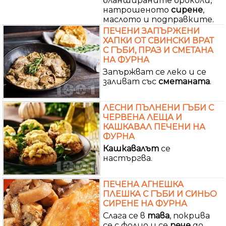
бланшираните броколи,
натрошеното
сирене
,
маслото и подправките.
ПЕЧЕНИ ЗАПЪРЖЕНИ
ХАПКИ ОТ СВИНСКИ ВРАТ
С ГЪБИ, ПРАЗ И СМЕТАНА
НА ФУРНА
Запържват се леко и се
заливат със
сметаната
.
ЛЕСНИ ПЪЛНЕНИ ГЪБИ С
ЧЕРВЕНА ЛЕЩА И
КАШКАВАЛ ПЕЧЕНИ НА
ФУРНА
Кашкавалът
се
настъргва.
ПЕЧЕНА АГНЕШКА
ПЛЕШКА С ГЪБИ И СИНЬО
СИРЕНЕ НА ФУРНА
Слага се в
тава
, покрива
се с фолио и се
пече
до