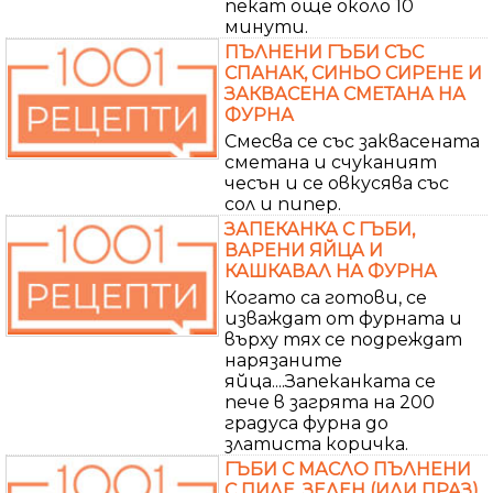
пекат още около 10
минути.
ПЪЛНЕНИ ГЪБИ СЪС
СПАНАК, СИНЬО СИРЕНЕ И
ЗАКВАСЕНА СМЕТАНА НА
ФУРНА
Смесва се със заквасената
сметана и счуканият
чесън и се овкусява със
сол и пипер.
ЗАПЕКАНКА С ГЪБИ,
ВАРЕНИ ЯЙЦА И
КАШКАВАЛ НА ФУРНА
Когато са готови, се
изваждат от фурната и
върху тях се подреждат
нарязаните
яйца....Запеканката се
пече в загрята на 200
градуса фурна до
златиста коричка.
ГЪБИ С МАСЛО ПЪЛНЕНИ
С ПИЛЕ, ЗЕЛЕН (ИЛИ ПРАЗ)