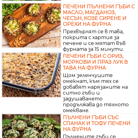
ПЕЧЕНИ ПЪЛНЕНИ ГЪБИ С
МАСЛО, МАГДАНОЗ,
ЧЕСЪН, КОЗЕ СИРЕНЕ И
ОРЕХИ НА ФУРНА
Прехвърлят се в тава,
покрита с хартия за
печене и се мятат във
фурната за 15 минути.
ПЕЧЕНИ ГЪБИ С ОРИЗ,
МОРКОВИ И ПРАЗ ЛУК В
ТАВА НА ФУРНА
Щом зеленчуците
омекнат, към тях се
добавят нарязаните на
ситно гъби и
задушаването
продължава до тяхното
омекване.
ПЪЛНЕНИ ГЪБИ СЪС
СПАНАК И ТОФУ ПЕЧЕНИ
НА ФУРНА
Пълнените гъби се