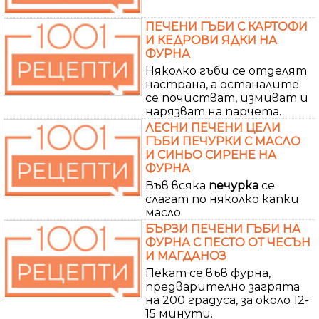
ПЕЧЕНИ ГЪБИ С КАРТОФИ
И КЕДРОВИ ЯДКИ НА
ФУРНА
Няколко гъби се отделят
настрана, а останалите
се почистват, измиват и
нарязват на парчета.
ЛЕСНИ ПЕЧЕНИ ЦЕЛИ
ГЪБИ ПЕЧУРКИ С МАСЛО
И СИНЬО СИРЕНЕ НА
ФУРНА
Във всяка
печурка
се
слагат по няколко капки
масло.
БЪРЗИ ПЕЧЕНИ ГЪБИ НА
ФУРНА С ПЕСТО ОТ ЧЕСЪН
И МАГДАНОЗ
Пекат се във фурна,
предварително загрята
на 200 градуса, за около 12-
15 минути.