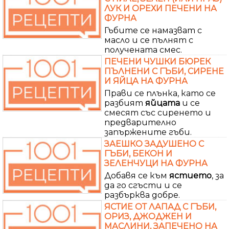
ЛУК И ОРЕХИ ПЕЧЕНИ НА
ФУРНА
Гъбите се намазват с
масло и се пълнят с
получената смес.
ПЕЧЕНИ ЧУШКИ БЮРЕК
ПЪЛНЕНИ С ГЪБИ, СИРЕНЕ
И ЯЙЦА НА ФУРНА
Прави се плънка, като се
разбият
яйцата
и се
смесят със сиренето и
предварително
запържените гъби.
ЗАЕШКО ЗАДУШЕНО С
ГЪБИ, БЕКОН И
ЗЕЛЕНЧУЦИ НА ФУРНА
Добавя се към
ястието
, за
да го сгъсти и се
разбърква добре.
ЯСТИЕ ОТ ЛАПАД С ГЪБИ,
ОРИЗ, ДЖОДЖЕН И
МАСЛИНИ, ЗАПЕЧЕНО НА