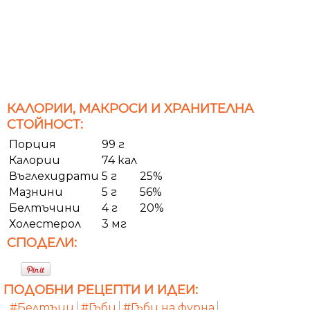
КАЛОРИИ, МАКРОСИ И ХРАНИТЕЛНА
СТОЙНОСТ:
Порция
99 г
Калории
74 кал
Въглехидрати
5 г
25%
Мазнини
5 г
56%
Белтъчини
4 г
20%
Холестерол
3 мг
СПОДЕЛИ:
ПОДОБНИ РЕЦЕПТИ И ИДЕИ:
#Белтъци
#Гъби
#Гъби на фурна