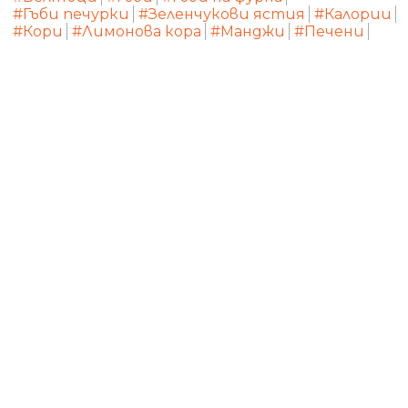
#Гъби печурки
#Зеленчукови ястия
#Калории
#Кори
#Лимонова кора
#Манджи
#Печени