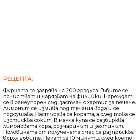
РЕЦЕПТА:
Фурната се загрява на 200 градуса. Гъбите се
почистват и нарязват на филийки. Нареждат
се в огнеупорен съд, застлан с хартия за печене.
Лимонът се измива под течаща вода и се
подсушава. Настъргва се кората, а след това се
изстисква сокът. В малка купа се разбърква
лимоновата кора, розмаринът и зехтинът.
Половината от получената смес се разпръсква
върху гъбите. Пекат се 10 минути, след което