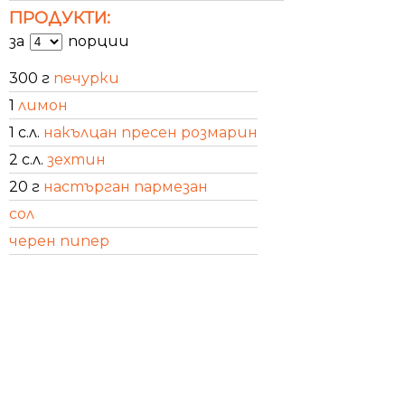
ПРОДУКТИ:
за
порции
300 г
печурки
1
лимон
1 с.л.
накълцан пресен розмарин
2 с.л.
зехтин
20 г
настърган пармезан
сол
черен пипер