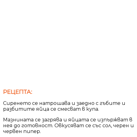
РЕЦЕПТА:
Сиренето се натрошава и заедно с гъбите и
разбитите яйца се смесват в купа.
Мазнината се загрява и яйцата се изпържват в
нея до готовност. Овкусяват се със сол, черен и
червен пипер.