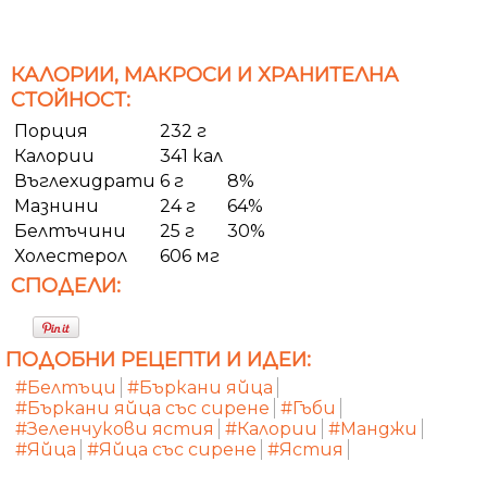
КАЛОРИИ, МАКРОСИ И ХРАНИТЕЛНА
СТОЙНОСТ:
Порция
232 г
Калории
341 кал
Въглехидрати
6 г
8%
Мазнини
24 г
64%
Белтъчини
25 г
30%
Холестерол
606 мг
СПОДЕЛИ:
ПОДОБНИ РЕЦЕПТИ И ИДЕИ:
#Белтъци
#Бъркани яйца
#Бъркани яйца със сирене
#Гъби
#Зеленчукови ястия
#Калории
#Манджи
#Яйца
#Яйца със сирене
#Ястия