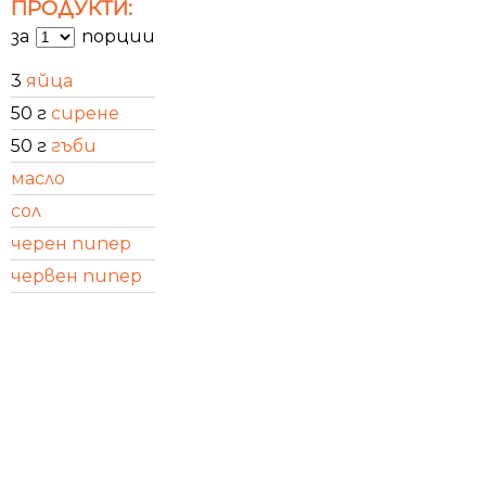
ПРОДУКТИ:
за
порции
3
яйца
50 г
сирене
50 г
гъби
масло
сол
черен пипер
червен пипер