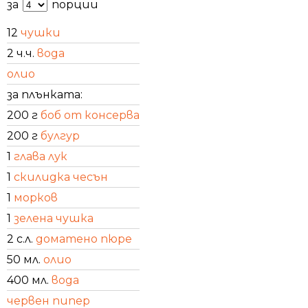
за
порции
12
чушки
2 ч.ч.
вода
олио
за плънката:
200 г
боб от консерва
200 г
булгур
1
глава лук
1
скилидка чесън
1
морков
1
зелена чушка
2 с.л.
доматено пюре
50 мл.
олио
400 мл.
вода
червен пипер