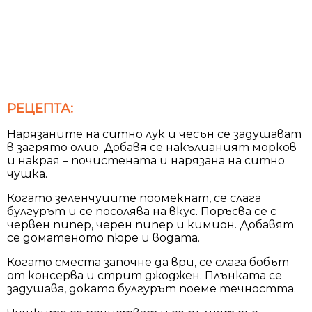
РЕЦЕПТА:
Нарязаните на ситно лук и чесън се задушават
в загрято олио. Добавя се накълцаният морков
и накрая – почистената и нарязана на ситно
чушка.
Когато зеленчуците поомекнат, се слага
булгурът и се посолява на вкус. Поръсва се с
червен пипер, черен пипер и кимион. Добавят
се доматеното пюре и водата.
Когато сместа започне да ври, се слага бобът
от консерва и стрит джоджен. Плънката се
задушава, докато булгурът поеме течността.