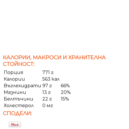
КАЛОРИИ, МАКРОСИ И ХРАНИТЕЛНА
СТОЙНОСТ:
Порция
771 г
Калории
563 кал
Въглехидрати
97 г
66%
Мазнини
13 г
20%
Белтъчини
22 г
15%
Холестерол
0 мг
СПОДЕЛИ: