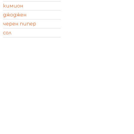
кимион
джоджен
черен пипер
сол