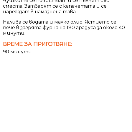
Чушките се почистват и се пълнят със
сместа. Затварят се с капачетата и се
нареждат в намазнена тава.
Налива се водата и малко олио. Ястието се
пече в загрята фурна на 180 градуса за около 40
минути.
ВРЕМЕ ЗА ПРИГОТВЯНЕ:
90 минути