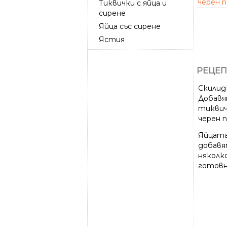
черен 
Тиквички с яйца и
сирене
Яйца със сирене
Ястия
РЕЦЕП
Скилидк
Добавя
тиквич
черен п
Яйцата
добавя
няколк
готовн