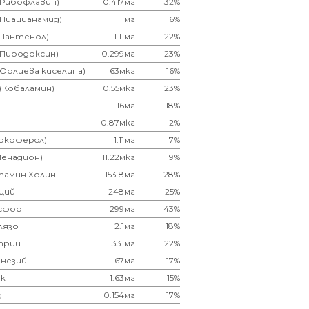
(Рибофлавин)
0.417мг
32%
(Ниацианамид)
1мг
6%
(Пантенол)
1.11мг
22%
(Пиродоксин)
0.299мг
23%
(Фолиева киселина)
63мкг
16%
 (Кобаламин)
0.55мкг
23%
16мг
18%
0.87мкг
2%
Токоферoл)
1.11мг
7%
Менадион)
11.22мкг
9%
тамин Холин
153.8мг
28%
ций
248мг
25%
сфор
299мг
43%
лязо
2.1мг
18%
трий
331мг
22%
незий
67мг
17%
к
1.63мг
15%
д
0.154мг
17%