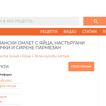
search
РЕЦЕПТИ
ВИДЕО
СТАТИИ
П
АНСКИ ОМЛЕТ С ЯЙЦА, НАСТЪРГАНИ
ИЧКИ И СИРЕНЕ ПАРМЕЗАН
нска кухня
›
Яйца
›
Зеленчукови ястия
ПРИНТИРАЙ
КТИ:
порции
квички
дка чесън
рене
ан