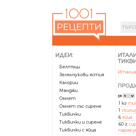
ИДЕИ:
ИТАЛИ
ТИКВ
Белтъци
Италиа
Зеленчукови ястия
Калории
ПРОДУ
Манджи
за
Омлет
1 кг
ти
Омлет със сирене
1
скили
Тиквички
6
яйца
Тиквички и сирене
60 г
си
Тиквички с яйца
пармез