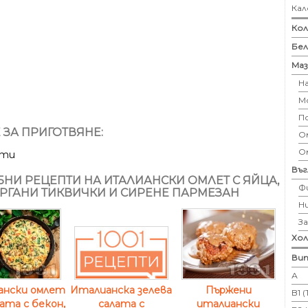
Кал
Кол
Бе
Маз
Н
М
П
 ЗА ПРИГОТВЯНЕ:
Ом
О
ути
Въ
НИ РЕЦЕПТИ НА ИТАЛИАНСКИ ОМЛЕТ С ЯЙЦА,
Ф
РГАНИ ТИКВИЧКИ И СИРЕНЕ ПАРМЕЗАН
Н
З
Хо
Вит
А
ански омлет
Пържени
Италианска зелева
B1 
ата с бекон,
италиански
салата с