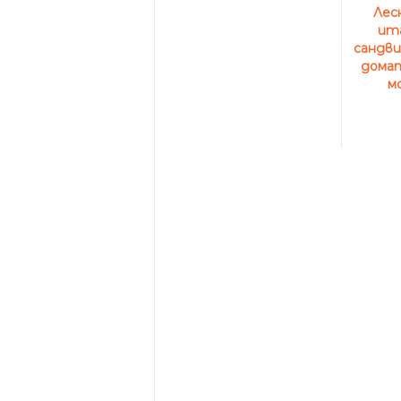
Лес
ит
сандви
домат
м