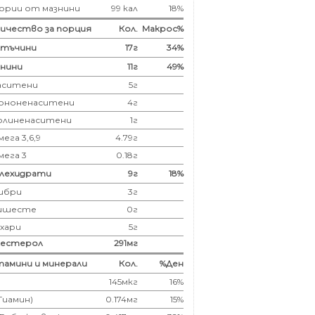
ории от мазнини
99 кал
18%
ичество за порция
Кол.
Макрос%
лтъчини
17
г
34%
нини
11
г
49%
аситени
5
г
ононенаситени
4г
олиненаситени
1г
ега 3,6,9
4.79г
мега 3
0.18г
глехидрати
9
г
18%
ибри
3
г
ишесте
0г
ахари
5г
лестерол
291
мг
амини и минерали
Кол.
%Ден
145мкг
16%
(Тиамин)
0.174мг
15%