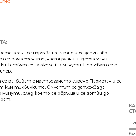
пипер
ТА:
ата чесън се нарязва на ситно и се задушава.
т се почистените, настъргани и изстискани
ки. Готвят се за около 6-7 минути. Поръсват се с
ипер.
 се разбиват с настърганото сирене Пармезан и се
т към тиквичките. Омлетът се запържва за
о минути, след което се обръща и се готви до
ост.
КА
СТ
По
Кал