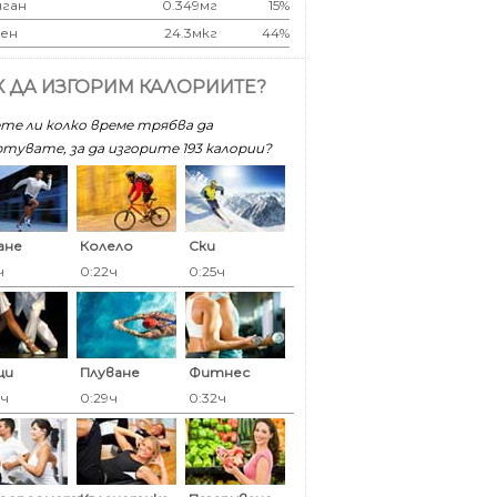
ган
0.349мг
15%
ен
24.3мкг
44%
К ДА ИЗГОРИМ КАЛОРИИТЕ?
те ли колко време трябва да
тувате, за да изгорите 193 калoрии?
ане
Колело
Ски
ч
0:22ч
0:25ч
ци
Плуване
Фитнес
9ч
0:29ч
0:32ч