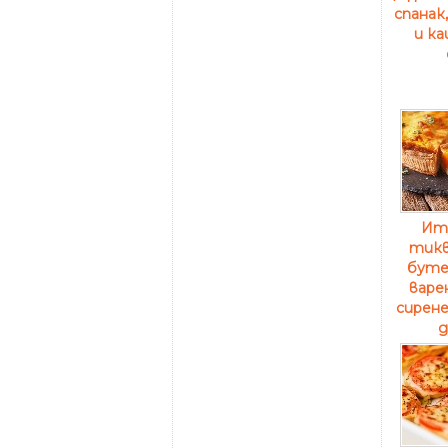
спанак
и ка
Ит
тикв
буте
варе
сирене
д