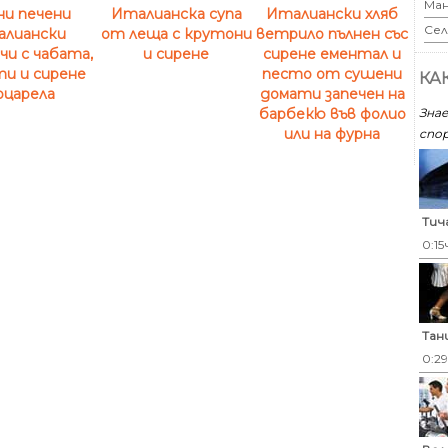
Ман
ни печени
Италианска супа
Италиански хляб
Сел
алиански
от леща с крутони
ветрило пълнен със
чи с чабата,
и сирене
сирене ементал и
и и сирене
песто от сушени
КА
оцарела
домати запечен на
Знае
барбекю във фолио
или на фурна
спор
Тич
0:15
Тан
0:2