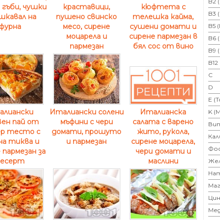
B2 
, гъби, чушки
кюфтета с
краставици,
B3 
шкавал на
телешка кайма,
пушено свинско
фурна
сушени домати и
B5 
месо, сирене
сирене пармезан в
моцарела и
B6 
бял сос от вино
пармезан
B9 
B12
C
D
E (
алиански
Италиански солени
Италианска
K (
ен пай от
мъфини с чери
салата с варено
Ви
р тесто с
домати, прошуто
жито, рукола,
Кал
на тиква и
и пармезан
сирене моцарела,
Фо
 пармезан за
чери домати и
есерт
маслини
Же
На
Маг
Цин
Ме