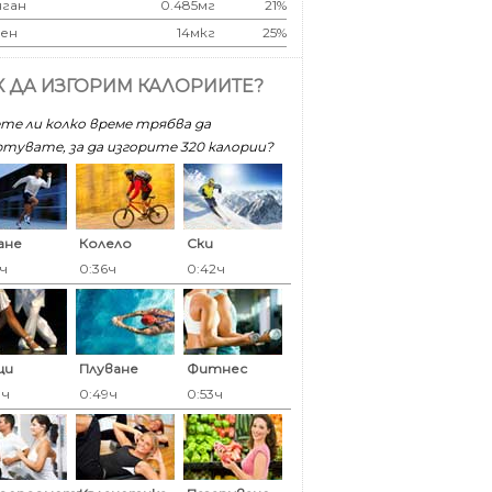
ган
0.485мг
21%
ен
14мкг
25%
К ДА ИЗГОРИМ КАЛОРИИТЕ?
те ли колко време трябва да
тувате, за да изгорите 320 калoрии?
ане
Колело
Ски
5ч
0:36ч
0:42ч
ци
Плуване
Фитнес
9ч
0:49ч
0:53ч