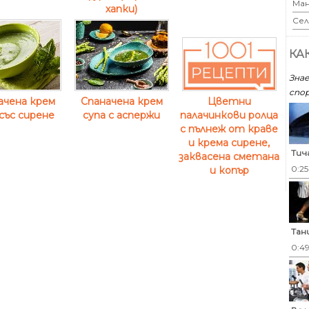
Ман
хапки)
Сел
КА
Знае
спор
ачена крем
Спаначена крем
Цветни
 със сирене
супа с аспержи
палачинкови ролца
с пълнеж от краве
и крема сирене,
Тич
заквасена сметана
0:2
и копър
Тан
0:4