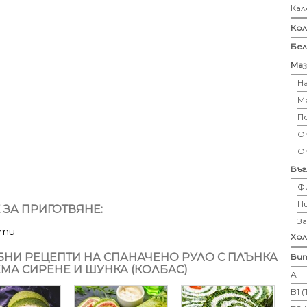
Кал
Кол
Бе
Маз
Н
М
П
Ом
О
Въ
Ф
Н
 ЗА ПРИГОТВЯНЕ:
З
ути
Хо
НИ РЕЦЕПТИ НА СПАНАЧЕНО РУЛО С ПЛЪНКА
Вит
ЕМА СИРЕНЕ И ШУНКА (КОЛБАС)
А
B1 