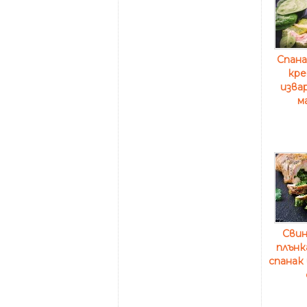
Спана
кре
изва
м
Свин
плънк
спанак 