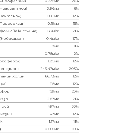
(Рибофлавин)
0.335мг
26%
(Ниацианамид)
0.96мг
6%
(Пантенол)
0.61мг
12%
(Пиродоксин)
0.19мг
15%
(Фолиева киселина)
83мкг
21%
 (Кобаламин)
0.4мкг
17%
10мг
11%
0.75мкг
2%
Токоферoл)
1.85мг
12%
Менадион)
243.47мкг
203%
тамин Холин
66.73мг
12%
ций
115мг
12%
сфор
159мг
23%
лязо
2.57мг
21%
трий
497мг
33%
незий
47мг
12%
к
1.17мг
11%
д
0.091мг
10%