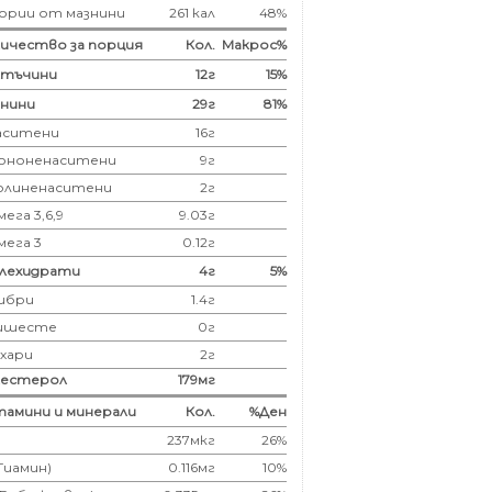
ории от мазнини
261 кал
48%
ичество за порция
Кол.
Макрос%
лтъчини
12
г
15%
нини
29
г
81%
аситени
16
г
ононенаситени
9г
олиненаситени
2г
ега 3,6,9
9.03г
мега 3
0.12г
глехидрати
4
г
5%
ибри
1.4
г
ишесте
0г
ахари
2г
лестерол
179
мг
амини и минерали
Кол.
%Ден
237мкг
26%
(Тиамин)
0.116мг
10%