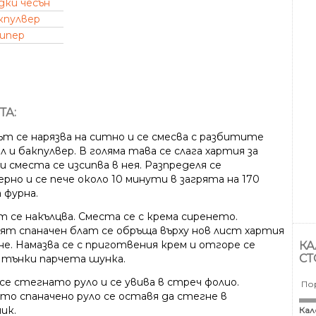
дки чесън
кпулвер
пипер
ТА:
ът се нарязва на ситно и се смесва с разбитите
ол и бакпулвер. В голяма тава се слага хартия за
и сместа се изсипва в нея. Разпределя се
рно и се пече около 10 минути в загрята на 170
 фурна.
т се накълцва. Сместа се с крема сиренето.
ят спаначен блат се обръща върху нов лист хартия
не. Намазва се с приготвения крем и отгоре се
КА
СТ
 тънки парчета шунка.
се стегнато руло и се увива в стреч фолио.
По
то спаначено руло се оставя да стегне в
ик.
Кал