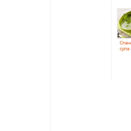
Спан
супа