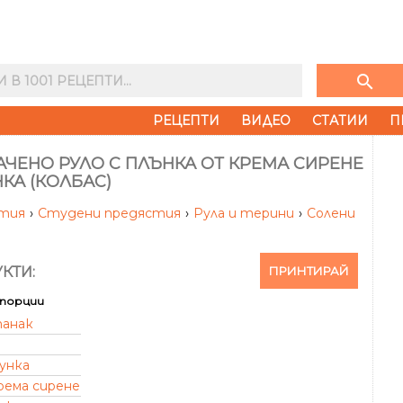
search
РЕЦЕПТИ
ВИДЕО
СТАТИИ
П
ЧЕНО РУЛО С ПЛЪНКА ОТ КРЕМА СИРЕНЕ
КА (КОЛБАС)
стия
›
Студени предястия
›
Рула и терини
›
Солени
ПРИНТИРАЙ
КТИ:
порции
панак
унка
рема сирене