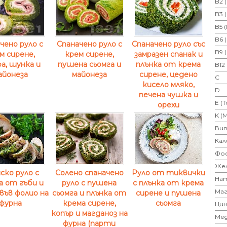
B2 
B3 
B5 
B6 
чено руло с
Спаначено руло с
Спаначено руло със
B9 
м сирене,
крем сирене,
замразен спанак и
ра, шунка и
пушена сьомга и
плънка от крема
B12
айонеза
майонеза
сирене, цедено
C
кисело мляко,
D
печена чушка и
E (
орехи
K (
Ви
Кал
Фо
Же
ско руло с
Солено спаначено
Руло от тиквички
На
а от гъби и
руло с пушена
с плънка от крема
Маг
във фолио на
сьомга и плънка от
сирене и пушена
фурна
крема сирене,
сьомга
Цин
копър и магданоз на
Ме
фурна (парти