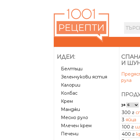
ИДЕИ:
СПАНА
И ШУН
Белтъци
Предя
Зеленчукови ястия
рула
Калории
Колбас
ПРОДУ
Крем
за
Манджи
300 г
с
Месно руло
3
яйца
Млечен крем
100 г
ш
Печени
400 г
к