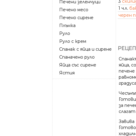
3
скили
Печени зеленчуци
1 ч.л.
ба
Печено месо
черен 
Печено сирене
Плънка
Руло
Руло с крем
РЕЦЕП
Спанак с яйца и сирене
Спаначено руло
Спанак
Яйца със сирене
яйца, с
печене 
Ястия
равноме
градуса
Чесънъ
Готови
за пече
слагат
Завива 
Готово
хладилн