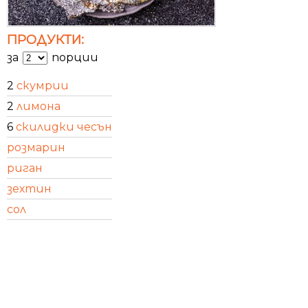
ПРОДУКТИ:
за
порции
2
скумрии
2
лимона
6
скилидки чесън
розмарин
риган
зехтин
сол