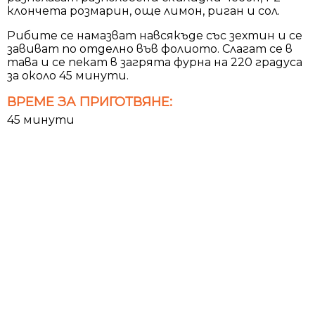
клончета розмарин, още лимон, риган и сол.
Рибите се намазват навсякъде със зехтин и се
завиват по отделно във фолиото. Слагат се в
тава и се пекат в загрята фурна на 220 градуса
за около 45 минути.
ВРЕМЕ ЗА ПРИГОТВЯНЕ:
45 минути