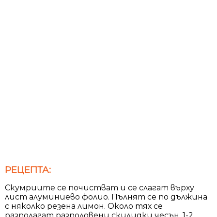
РЕЦЕПТА:
Скумриите се почистват и се слагат върху
лист алуминиево фолио. Пълнят се по дължина
с няколко резена лимон. Около тях се
разполагат разполовени скилидки чесън, 1-2