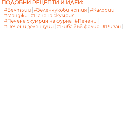
ПОДОБНИ РЕЦЕПТИ И ИДЕИ:
#Белтъци
#Зеленчукови ястия
#Калории
#Манджи
#Печена скумрия
#Печена скумрия на фурна
#Печени
#Печени зеленчуци
#Риба във фолио
#Риган