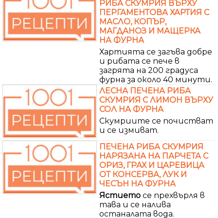
РИБА СКУМРИЯ ВЪРХУ
ПЕРГАМЕНТОВА ХАРТИЯ С
МАСЛО, КОПЪР,
МАГДАНОЗ И МАЩЕРКА
НА ФУРНА
Хартията се загъва добре
и рибата се пече в
загрята на 200 градуса
фурна за около 40 минути.
ЛЕСНА ПЕЧЕНА РИБА
СКУМРИЯ С ЛИМОН ВЪРХУ
СОЛ НА ФУРНА
Скумриите се почистват
и се измиват.
ПЕЧЕНА РИБА СКУМРИЯ
НАРЯЗАНА НА ПАРЧЕТА С
ОРИЗ, ГРАХ И ЦАРЕВИЦА
ОТ КОНСЕРВА, ЛУК И
ЧЕСЪН НА ФУРНА
Ястието
се прехвърля в
тава и се налива
останалата вода.