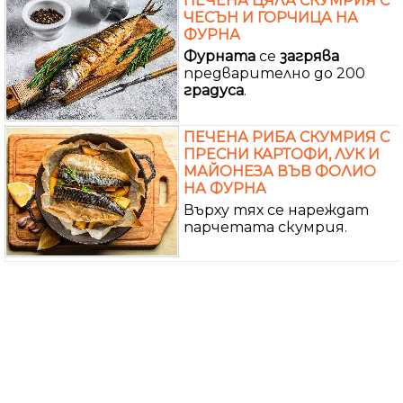
ПЕЧЕНА ЦЯЛА СКУМРИЯ С
ЧЕСЪН И ГОРЧИЦА НА
ФУРНА
Фурната
се
загрява
предварително до 200
градуса
.
ПЕЧЕНА РИБА СКУМРИЯ С
ПРЕСНИ КАРТОФИ, ЛУК И
МАЙОНЕЗА ВЪВ ФОЛИО
НА ФУРНА
Върху тях се нареждат
парчетата скумрия.