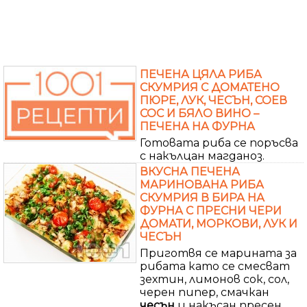
ПЕЧЕНА ЦЯЛА РИБА
СКУМРИЯ С ДОМАТЕНО
ПЮРЕ, ЛУК, ЧЕСЪН, СОЕВ
СОС И БЯЛО ВИНО –
ПЕЧЕНА НА ФУРНА
Готовата риба се поръсва
с накълцан магданоз.
ВКУСНА ПЕЧЕНА
МАРИНОВАНА РИБА
СКУМРИЯ В БИРА НА
ФУРНА С ПРЕСНИ ЧЕРИ
ДОМАТИ, МОРКОВИ, ЛУК И
ЧЕСЪН
Приготвя се марината за
рибата като се смесват
зехтин, лимонов сок, сол,
черен пипер, смачкан
чесън
и накъсан пресен