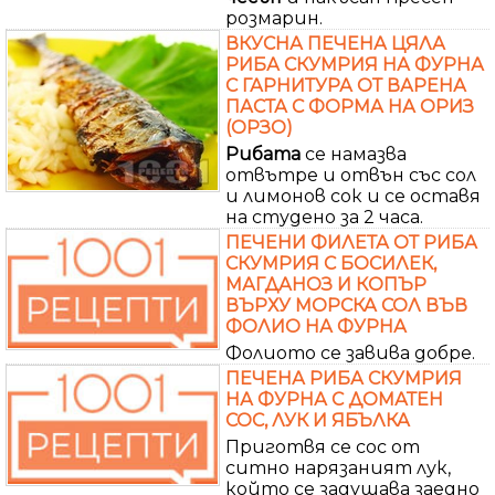
розмарин.
ВКУСНА ПЕЧЕНА ЦЯЛА
РИБА СКУМРИЯ НА ФУРНА
С ГАРНИТУРА ОТ ВАРЕНА
ПАСТА С ФОРМА НА ОРИЗ
(ОРЗО)
Рибата
се намазва
отвътре и отвън със сол
и лимонов сок и се оставя
на студено за 2 часа.
ПЕЧЕНИ ФИЛЕТА ОТ РИБА
СКУМРИЯ С БОСИЛЕК,
МАГДАНОЗ И КОПЪР
ВЪРХУ МОРСКА СОЛ ВЪВ
ФОЛИО НА ФУРНА
Фолиото се завива добре.
ПЕЧЕНА РИБА СКУМРИЯ
НА ФУРНА С ДОМАТЕН
СОС, ЛУК И ЯБЪЛКА
Приготвя се сос от
ситно нарязаният лук,
който се задушава заедно