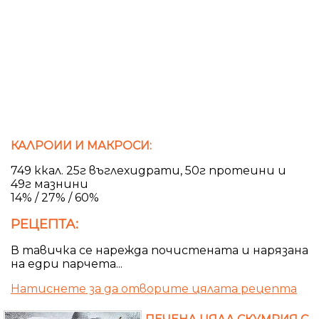
КАЛРОИИ И МАКРОСИ:
749 ккал. 25г въглехидрати, 50г протеини и
49г мазнини
14% / 27% / 60%
РЕЦЕПТА:
В тавичка се нарежда почистената и нарязана
на едри парчета...
Натиснете за да отворите цялата рецепта