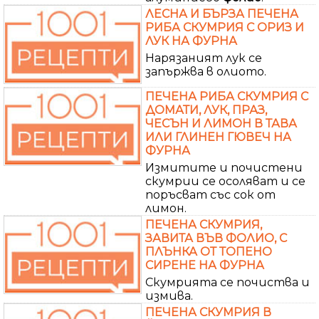
ЛЕСНА И БЪРЗА ПЕЧЕНА
РИБА СКУМРИЯ С ОРИЗ И
ЛУК НА ФУРНА
Нарязаният лук се
запържва в олиото.
ПЕЧЕНА РИБА СКУМРИЯ С
ДОМАТИ, ЛУК, ПРАЗ,
ЧЕСЪН И ЛИМОН В ТАВА
ИЛИ ГЛИНЕН ГЮВЕЧ НА
ФУРНА
Измитите и почистени
скумрии се осоляват и се
поръсват със сок от
лимон.
ПЕЧЕНА СКУМРИЯ,
ЗАВИТА ВЪВ ФОЛИО, С
ПЛЪНКА ОТ ТОПЕНО
СИРЕНЕ НА ФУРНА
Скумрията се почиства и
измива.
ПЕЧЕНА СКУМРИЯ В