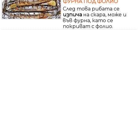
ФУРНА ПОД ФОЛИО
След това рибата се
изпича
на скара, може и
във фурна, като се
покриват с фолио.