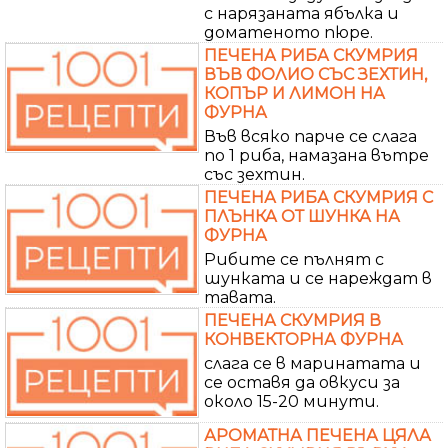
с нарязаната ябълка и
доматеното пюре.
ПЕЧЕНА РИБА СКУМРИЯ
ВЪВ ФОЛИО СЪС ЗЕХТИН,
КОПЪР И ЛИМОН НА
ФУРНА
Във всяко парче се слага
по 1 риба, намазана вътре
със зехтин.
ПЕЧЕНА РИБА СКУМРИЯ С
ПЛЪНКА ОТ ШУНКА НА
ФУРНА
Рибите се пълнят с
шунката и се нареждат в
тавата.
ПЕЧЕНА СКУМРИЯ В
КОНВЕКТОРНА ФУРНА
слага се в маринатата и
се оставя да овкуси за
около 15-20 минути.
АРОМАТНА ПЕЧЕНА ЦЯЛА