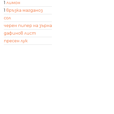
1
лимон
1
връзка магданоз
сол
черен пипер на зърна
дафинов лист
пресен лук