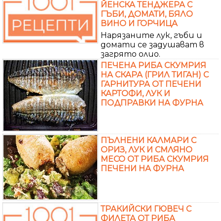
ЙЕНСКА ТЕНДЖЕРА С
ГЪБИ, ДОМАТИ, БЯЛО
ВИНО И ГОРЧИЦА
Нарязаните лук, гъби и
домати се задушават в
загрято олио.
ПЕЧЕНА РИБА СКУМРИЯ
НА СКАРА (ГРИЛ ТИГАН) С
ГАРНИТУРА ОТ ПЕЧЕНИ
КАРТОФИ, ЛУК И
ПОДПРАВКИ НА ФУРНА
ПЪЛНЕНИ КАЛМАРИ С
ОРИЗ, ЛУК И СМЛЯНО
МЕСО ОТ РИБА СКУМРИЯ
ПЕЧЕНИ НА ФУРНА
ТРАКИЙСКИ ГЮВЕЧ С
ФИЛЕТА ОТ РИБА