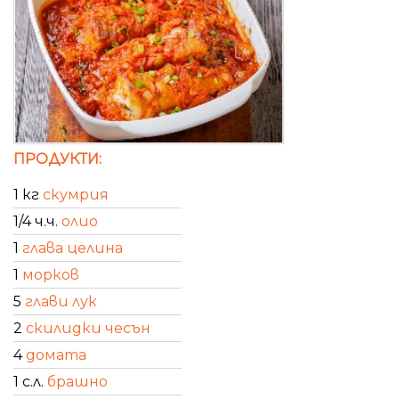
ПРОДУКТИ:
1 кг
скумрия
1/4 ч.ч.
олио
1
глава целина
1
морков
5
глави лук
2
скилидки чесън
4
домата
1 с.л.
брашно