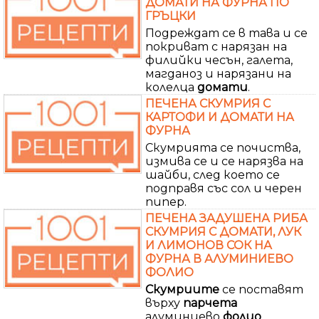
ДОМАТИ НА ФУРНА ПО
ГРЪЦКИ
Подреждат се в тава и се
покриват с нарязан на
филийки чесън, галета,
магданоз и нарязани на
колелца
домати
.
ПЕЧЕНА СКУМРИЯ С
КАРТОФИ И ДОМАТИ НА
ФУРНА
Скумрията се почиства,
измива се и се нарязва на
шайби, след което се
подправя със сол и черен
пипер.
ПЕЧЕНА ЗАДУШЕНА РИБА
СКУМРИЯ С ДОМАТИ, ЛУК
И ЛИМОНОВ СОК НА
ФУРНА В АЛУМИНИЕВО
ФОЛИО
Скумриите
се поставят
върху
парчета
алуминиево
фолио
.