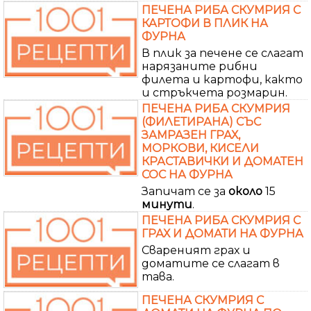
ПЕЧЕНА РИБА СКУМРИЯ С
КАРТОФИ В ПЛИК НА
ФУРНА
В плик за печене се слагат
нарязаните рибни
филета и картофи, както
и стръкчета розмарин.
ПЕЧЕНА РИБА СКУМРИЯ
(ФИЛЕТИРАНА) СЪС
ЗАМРАЗЕН ГРАХ,
МОРКОВИ, КИСЕЛИ
КРАСТАВИЧКИ И ДОМАТЕН
СОС НА ФУРНА
Запичат се за
около
15
минути
.
ПЕЧЕНА РИБА СКУМРИЯ С
ГРАХ И ДОМАТИ НА ФУРНА
Свареният грах и
доматите се слагат в
тава.
ПЕЧЕНА СКУМРИЯ С