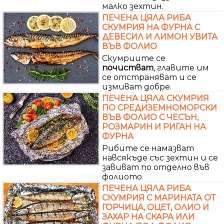
малко зехтин.
ПЕЧЕНА ЦЯЛА РИБА
СКУМРИЯ НА ФУРНА С
ДЕВЕСИЛ И ЛИМОН УВИТА
ВЪВ ФОЛИО
Скумриите се
почистват
, главите им
се отстраняват и се
измиват добре.
ПЕЧЕНА ЦЯЛА СКУМРИЯ
ПО СРЕДИЗЕМНОМОРСКИ
ВЪВ ФОЛИО С ЧЕСЪН,
РОЗМАРИН И РИГАН НА
ФУРНА
Рибите се намазват
навсякъде със зехтин и се
завиват по отделно във
фолиото.
ПЕЧЕНА ЦЯЛА РИБА
СКУМРИЯ С МАРИНАТА ОТ
ГОРЧИЦА, ОЦЕТ, ОЛИО И
ЗАХАР НА СКАРА ИЛИ