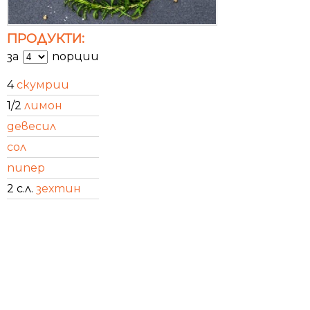
ПРОДУКТИ:
за
порции
4
скумрии
1/2
лимон
девесил
сол
пипер
2 с.л.
зехтин