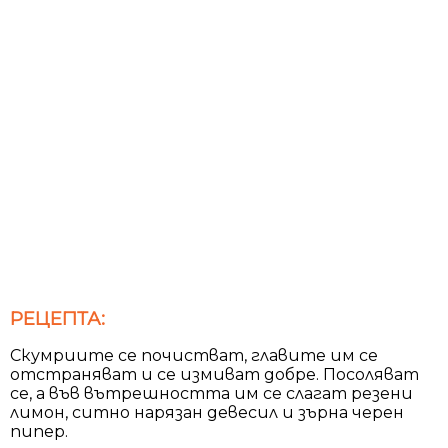
РЕЦЕПТА:
Скумриите се почистват, главите им се
отстраняват и се измиват добре. Посоляват
се, а във вътрешността им се слагат резени
лимон, ситно нарязан девесил и зърна черен
пипер.