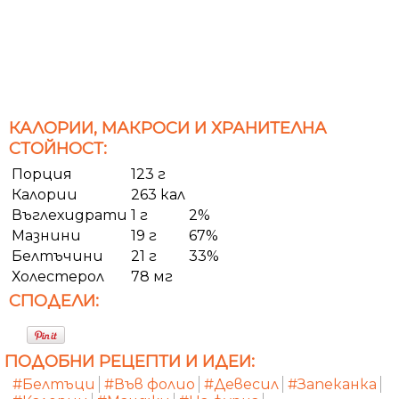
КАЛОРИИ, МАКРОСИ И ХРАНИТЕЛНА
СТОЙНОСТ:
Порция
123 г
Калории
263 кал
Въглехидрати
1 г
2%
Мазнини
19 г
67%
Белтъчини
21 г
33%
Холестерол
78 мг
СПОДЕЛИ:
ПОДОБНИ РЕЦЕПТИ И ИДЕИ:
#Белтъци
#Във фолио
#Девесил
#Запеканка