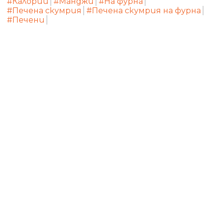
#Калории
#Манджи
#На фурна
#Печена скумрия
#Печена скумрия на фурна
#Печени