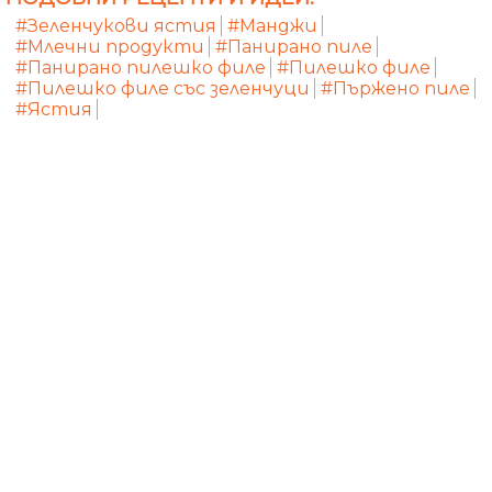
#Зеленчукови ястия
#Манджи
#Млечни продукти
#Панирано пиле
#Панирано пилешко филе
#Пилешко филе
#Пилешко филе със зеленчуци
#Пържено пиле
#Ястия