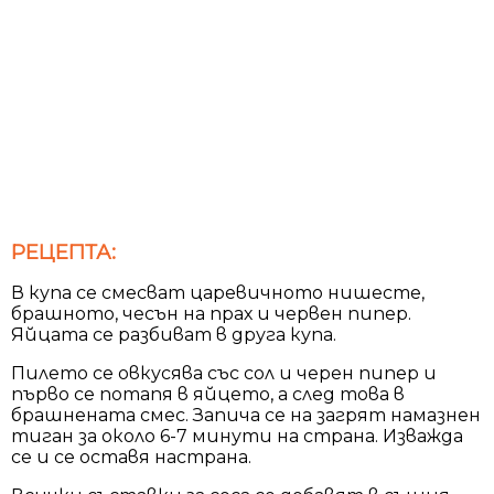
РЕЦЕПТА:
В купа се смесват царевичното нишесте,
брашното, чесън на прах и червен пипер.
Яйцата се разбиват в друга купа.
Пилето се овкусява със сол и черен пипер и
първо се потапя в яйцето, а след това в
брашнената смес. Запича се на загрят намазнен
тиган за около 6-7 минути на страна. Изважда
се и се оставя настрана.