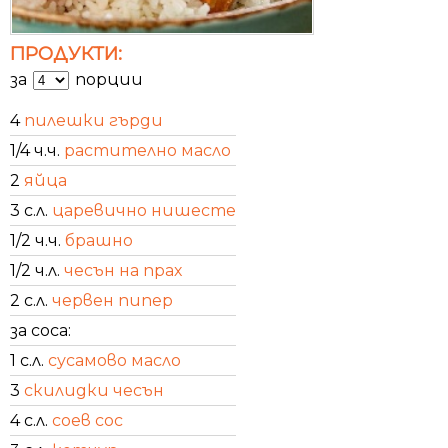
ПРОДУКТИ:
за
порции
4
пилешки гърди
1/4 ч.ч.
растително масло
2
яйца
3 с.л.
царевично нишесте
1/2 ч.ч.
брашно
1/2 ч.л.
чесън на прах
2 с.л.
червен пипер
за соса:
1 с.л.
сусамово масло
3
скилидки чесън
4 с.л.
соев сос