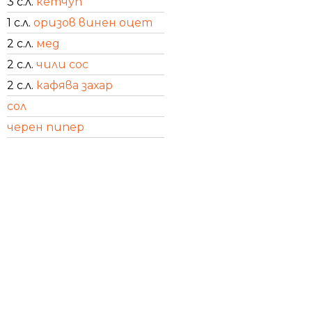
3 с.л.
кетчуп
1 с.л.
оризов винен оцет
2 с.л.
мед
2 с.л.
чили сос
2 с.л.
кафява захар
сол
черен пипер