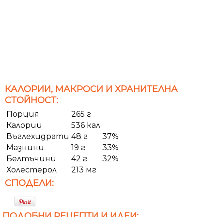
КАЛОРИИ, МАКРОСИ И ХРАНИТЕЛНА
СТОЙНОСТ:
Порция
265 г
Калории
536 кал
Въглехидрати
48 г
37%
Мазнини
19 г
33%
Белтъчини
42 г
32%
Холестерол
213 мг
СПОДЕЛИ:
ПОДОБНИ РЕЦЕПТИ И ИДЕИ: