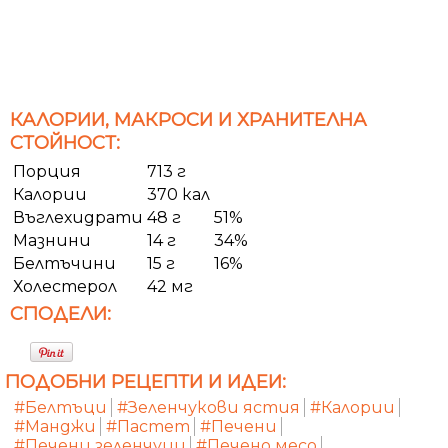
КАЛОРИИ, МАКРОСИ И ХРАНИТЕЛНА
СТОЙНОСТ:
Порция
713 г
Калории
370 кал
Въглехидрати
48 г
51%
Мазнини
14 г
34%
Белтъчини
15 г
16%
Холестерол
42 мг
СПОДЕЛИ:
ПОДОБНИ РЕЦЕПТИ И ИДЕИ:
#Белтъци
#Зеленчукови ястия
#Калории
#Манджи
#Пастет
#Печени
#Печени зеленчуци
#Печено месо