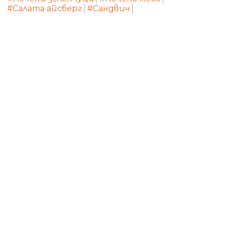
#Салата айсберг
#Сандвич