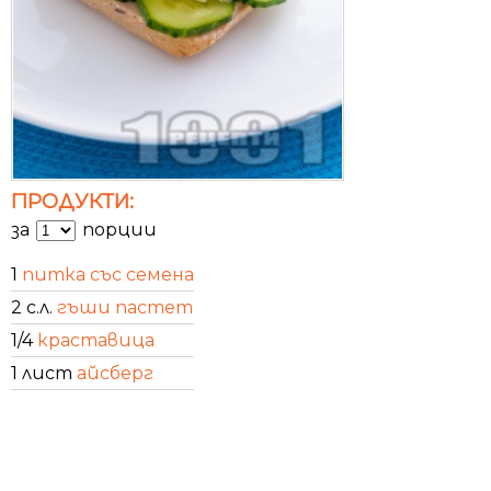
ПРОДУКТИ:
за
порции
1
питка със семена
2 с.л.
гъши пастет
1/4
краставица
1 лист
айсберг