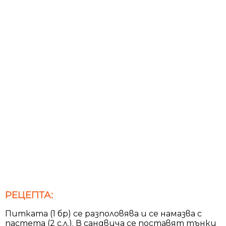
РЕЦЕПТА:
Питката (1 бр) се разполовява и се намазва с
пастета (2 с.л.). В сандвича се поставят тънки