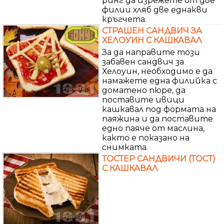
ринг да изрежете от две
филии хляб две еднакви
кръгчета.
СТРАШЕН САНДВИЧ ЗА
ХЕЛОУИН С КАШКАВАЛ
За да направите този
забавен сандвич за
Хелоуин, необходимо е да
намажете една филийка с
доматено пюре, да
поставите ивици
кашкавал под формата на
паяжина и да поставите
едно паяче от маслина,
както е показано на
снимката.
ТОСТЕР САНДВИЧИ (ТОСТ)
С КАШКАВАЛ