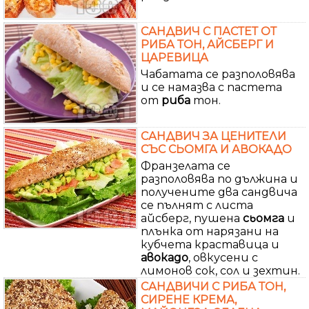
САНДВИЧ С ПАСТЕТ ОТ
РИБА ТОН, АЙСБЕРГ И
ЦАРЕВИЦА
Чабатата се разполовява
и се намазва с пастета
от
риба
тон.
САНДВИЧ ЗА ЦЕНИТЕЛИ
СЪС СЬОМГА И АВОКАДО
Франзелата се
разполовява по дължина и
получените два сандвича
се пълнят с листа
айсберг, пушена
сьомга
и
плънка от нарязани на
кубчета краставица и
авокадо
, овкусени с
лимонов сок, сол и зехтин.
САНДВИЧИ С РИБА ТОН,
СИРЕНЕ КРЕМА,