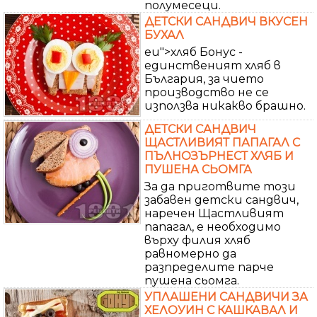
полумесеци.
ДЕТСКИ САНДВИЧ ВКУСЕН
БУХАЛ
eu">хляб Бонус -
единственият хляб в
България, за чието
производство не се
използва никакво брашно.
ДЕТСКИ САНДВИЧ
ЩАСТЛИВИЯТ ПАПАГАЛ С
ПЪЛНОЗЪРНЕСТ ХЛЯБ И
ПУШЕНА СЬОМГА
За да приготвите този
забавен детски сандвич,
наречен Щастливият
папагал, е необходимо
върху филия хляб
равномерно да
разпределите парче
пушена сьомга.
УПЛАШЕНИ САНДВИЧИ ЗА
ХЕЛОУИН С КАШКАВАЛ И