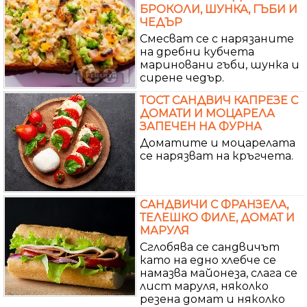
БРОКОЛИ, ШУНКА, ГЪБИ И
ЧЕДЪР
Смесват се с нарязаните
на дребни кубчета
мариновани гъби, шунка и
сирене чедър.
ТОСТ САНДВИЧ КАПРЕЗЕ С
ДОМАТИ И МОЦАРЕЛА
ЗАПЕЧЕН НА ФУРНА
Доматите и моцарелата
се нарязват на кръгчета.
САНДВИЧИ С ФРАНЗЕЛА,
ТЕЛЕШКО ФИЛЕ, ДОМАТ И
МАРУЛЯ
Сглобява се сандвичът
като на едно хлебче се
намазва майонеза, слага се
лист маруля, няколко
резена домат и няколко