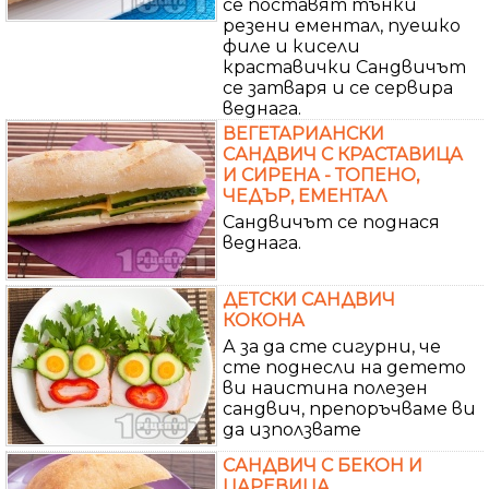
се поставят тънки
резени ементал, пуешко
филе и кисели
краставички Сандвичът
се затваря и се сервира
веднага.
ВЕГЕТАРИАНСКИ
САНДВИЧ С КРАСТАВИЦА
И СИРЕНА - ТОПЕНО,
ЧЕДЪР, ЕМЕНТАЛ
Сандвичът се поднася
веднага.
ДЕТСКИ САНДВИЧ
КОКОНА
А за да сте сигурни, че
сте поднесли на детето
ви наистина полезен
сандвич, препоръчваме ви
да използвате
САНДВИЧ С БЕКОН И
ЦАРЕВИЦА