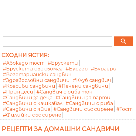
search
СХОДНИ ЯСТИЯ:
#Авокадо тост
#Брускети
#Брускети със сьомга
#Бургер
#Бургери
#Вегетариански сандвич
#Здравословни сандвичи
#Клуб сандвич
#Красиви сандвичи
#Печени сандвичи
#Принцеси
#Сандвич с риба тон
#Сандвичи за деца
#Сандвичи за парти
#Сандвичи с кашкавал
#Сандвичи с риба
#Сандвичи с яйца
#Сандвичи със сирене
#Тост
#Филийки със сирене
РЕЦЕПТИ ЗА ДОМАШНИ САНДВИЧИ