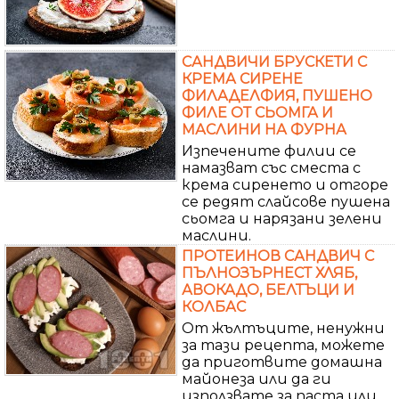
САНДВИЧИ БРУСКЕТИ С
КРЕМА СИРЕНЕ
ФИЛАДЕЛФИЯ, ПУШЕНО
ФИЛЕ ОТ СЬОМГА И
МАСЛИНИ НА ФУРНА
Изпечените филии се
намазват със сместа с
крема сиренето и отгоре
се редят слайсове пушена
сьомга и нарязани зелени
маслини.
ПРОТЕИНОВ САНДВИЧ С
ПЪЛНОЗЪРНЕСТ ХЛЯБ,
АВОКАДО, БЕЛТЪЦИ И
КОЛБАС
От жълтъците, ненужни
за тази рецепта, можете
да приготвите домашна
майонеза или да ги
използвате за паста или