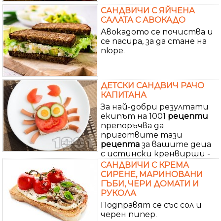
САНДВИЧИ С ЯЙЧЕНА
САЛАТА С АВОКАДО
Авокадото се почиства и
се пасира, за да стане на
пюре.
ДЕТСКИ САНДВИЧ РАЧО
КАПИТАНА
За най-добри резултати
екипът на 1001
рецепти
препоръчва да
приготвите тази
рецепта
за вашите деца
с истински кренвирши -
САНДВИЧИ С КРЕМА
СИРЕНЕ, МАРИНОВАНИ
ГЪБИ, ЧЕРИ ДОМАТИ И
РУКОЛА
Подправят се със сол и
черен пипер.