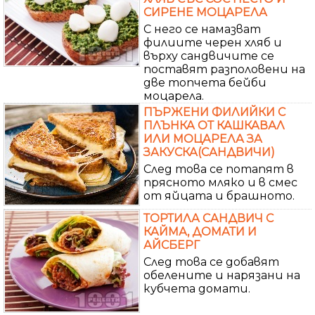
СИРЕНЕ МОЦАРЕЛА
С него се намазват
филиите черен хляб и
върху сандвичите се
поставят разполовени на
две топчета бейби
моцарела.
ПЪРЖЕНИ ФИЛИЙКИ С
ПЛЪНКА ОТ КАШКАВАЛ
ИЛИ МОЦАРЕЛА ЗА
ЗАКУСКА(САНДВИЧИ)
След това се потапят в
прясното мляко и в смес
от яйцата и брашното.
ТОРТИЛА САНДВИЧ С
КАЙМА, ДОМАТИ И
АЙСБЕРГ
След това се добавят
обелените и нарязани на
кубчета домати.