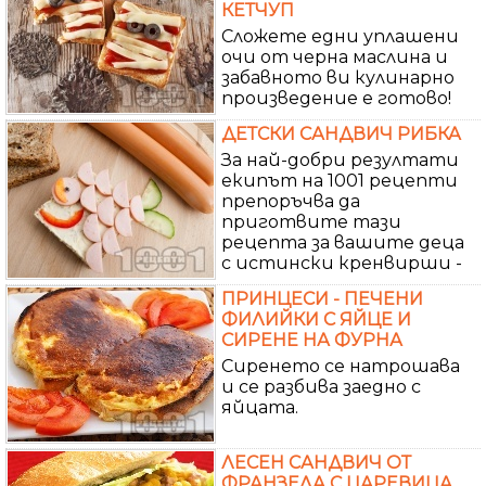
КЕТЧУП
Сложете едни уплашени
очи от черна маслина и
забавното ви кулинарно
произведение е готово!
ДЕТСКИ САНДВИЧ РИБКА
За най-добри резултати
екипът на 1001 рецепти
препоръчва да
приготвите тази
рецепта за вашите деца
с истински кренвирши -
ПРИНЦЕСИ - ПЕЧЕНИ
ФИЛИЙКИ С ЯЙЦЕ И
СИРЕНЕ НА ФУРНА
Сиренето се натрошава
и се разбива заедно с
яйцата.
ЛЕСЕН САНДВИЧ ОТ
ФРАНЗЕЛА С ЦАРЕВИЦА,