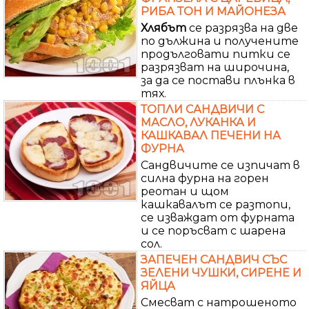
РИБА ТОН И МАЙОНЕЗА
Хлябът
се разрязва на две
по дължина и получените
продълговати питки се
разрязват на широчина,
за да се постави плънка в
тях.
ТОПЛИ САНДВИЧИ С
МАСЛО, ЛУКАНКА И
КАШКАВАЛ ПЕЧЕНИ НА
ФУРНА
Сандвичите се изпичат в
силна фурна на горен
реотан и щом
кашкавалът се разтопи,
се изваждат от фурната
и се поръсват с шарена
сол.
ЗАПЕЧЕН САНДВИЧ СЪС
ЗЕЛЕНИ ЧУШКИ, СИРЕНЕ И
ЯЙЦА
Смесват с натрошеното