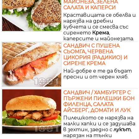
МАЙОНЕЗА, ЗЕЛЕНА
САЛАТА И КАПЕРСИ
Краставицата се обелва и
нарязва на дребни
кубчета и се смесва със
сиренето
Крема
,
каперсите и майонезата.
САНДВИЧ С ПУШЕНА
СЬОМГА, ЧЕРВЕНА
ЦИКОРИЯ (РАДИКИО) И
СИРЕНЕ КРЕМА
Най-добре е те да бъдат
пресни и от черен хляб.
САНДВИЧ / ХАМБУРГЕР С
ПЪРЖЕНИ ПИЛЕШКИ БОН
ФИЛЕНЦА, САЛАТА
АЙСБЕРГ, ДОМАТИ И ЛУК
Пилешкото се нарязва на
малки хапки и се задушава
в зехтин, заедно с
лукът
,
нарязан на тънки