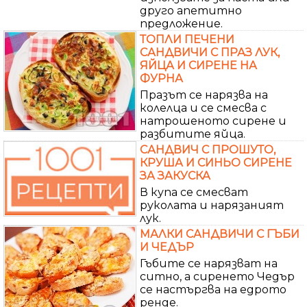
друго апетитно
предложение.
ТОПЛИ ПЕЧЕНИ
САНДВИЧИ С ПРАЗ ЛУК,
ЯЙЦА И СИРЕНЕ НА
ФУРНА
Празът се нарязва на
колелца и се смесва с
натрошеното сирене и
разбитите яйца.
САНДВИЧ С ПРОШУТО,
КРУША И СИНЬО СИРЕНЕ
ЗА ЗАКУСКА
В купа се смесват
руколата и нарязаният
лук.
МАЛКИ САНДВИЧИ С ГЪБИ
И ЧЕДЪР
Гъбите се нарязват на
ситно, а сиренето Чедър
се настъргва на едрото
ренде.