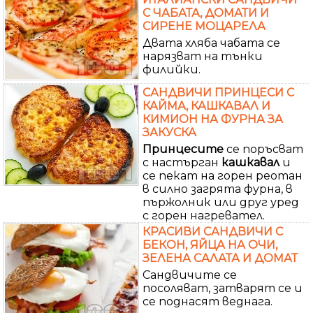
С ЧАБАТА, ДОМАТИ И
СИРЕНЕ МОЦАРЕЛА
Двата хляба чабата се
нарязват на тънки
филийки.
САНДВИЧИ ПРИНЦЕСИ С
КАЙМА, КАШКАВАЛ И
КИМИОН НА ФУРНА ЗА
ЗАКУСКА
Принцесите
се поръсват
с настърган
кашкавал
и
се пекат на горен реотан
в силно загрята фурна, в
пържолник или друг уред
с горен нагревател.
КРАСИВИ САНДВИЧИ С
БЕКОН, ЯЙЦА НА ОЧИ,
ЗЕЛЕНА САЛАТА И ДОМАТ
Сандвичите се
посоляват, затварят се и
се поднасят веднага.