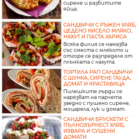
сирене и разбитите
яйца.
САНДВИЧИ С РЪЖЕН ХЛЯБ,
ЦЕДЕНО КИСЕЛО МЛЯКО,
НАХУТ И ПАСТА ХАРИСА
Всяка филия се намазва
със сместа с млякото и
отгоре се разпределя от
плънката с нахута.
ТОРТИЛА РАП САНДВИЧИ
С ШУНКА, СИРЕНЕ ГАУДА,
ДОМАТ И КРАСТАВИЦА
Пилешките гърди се
нарязват на парчета
заедно с пушено сирене,
моцарела, лук и домат.
САНДВИЧИ БРУСКЕТИ С
ПЪЛНОЗЪРНЕСТ ХЛЯБ,
ИЗВАРА И СУШЕНИ
ДОМАТИ