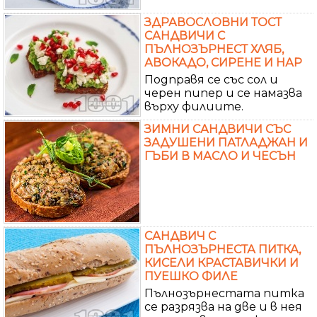
ЗДРАВОСЛОВНИ ТОСТ
САНДВИЧИ С
ПЪЛНОЗЪРНЕСТ ХЛЯБ,
АВОКАДО, СИРЕНЕ И НАР
Подправя се със сол и
черен пипер и се намазва
върху филиите.
ЗИМНИ САНДВИЧИ СЪС
ЗАДУШЕНИ ПАТЛАДЖАН И
ГЪБИ В МАСЛО И ЧЕСЪН
САНДВИЧ С
ПЪЛНОЗЪРНЕСТА ПИТКА,
КИСЕЛИ КРАСТАВИЧКИ И
ПУЕШКО ФИЛЕ
Пълнозърнестата питка
се разрязва на две и в нея