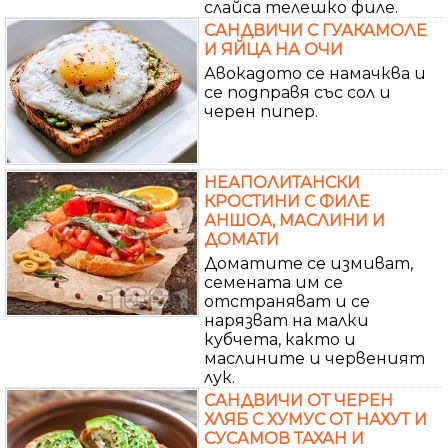
слайса телешко филе.
САНДВИЧИ С ГУАКАМОЛЕ
И ЯЙЦА НА ОЧИ
Авокадото се намачква и
се подправя със сол и
черен пипер.
НЕАПОЛИТАНСКИ
КРОСТИНИ С ФИЛЕ
АНШОА, МАСЛИНИ И
ДОМАТИ
Доматите се измиват,
семената им се
отстраняват и се
нарязват на малки
кубчета, както и
маслините и червеният
лук.
САНДВИЧИ ОТ ЧЕРЕН
ХЛЯБ С ХУМУС ОТ НАХУТ И
СУСАМОВ ТАХАН И