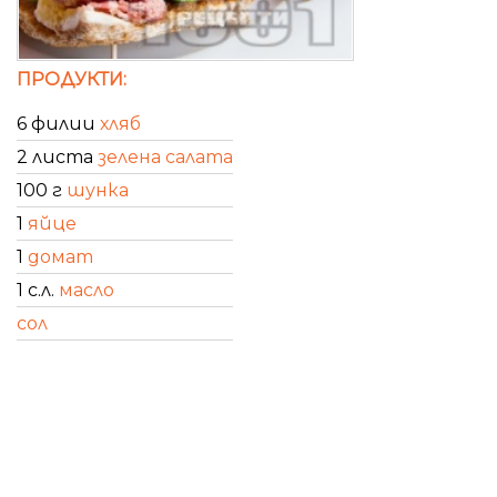
ПРОДУКТИ:
6 филии
хляб
2 листа
зелена салата
100 г
шунка
1
яйце
1
домат
1 с.л.
масло
сол