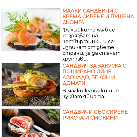
МАЛКИ САНДВИЧИ С
КРЕМА СИРЕНЕ И ПУШЕНА
СЬОМГА
Филийките хляб се
разрязват на
четвъртинки и се
изпичат от двете
страни, за да станат
хрупкави.
САНДВИЧ ЗА ЗАКУСКА С
ПОШИРАНО ЯЙЦЕ,
АВОКАДО, БЕКОН И
ДОМАТИ
В малки купички и се
чукват яйцата.
САНДВИЧИ СЪС СИРЕНЕ
РИКОТА И СМОКИНИ