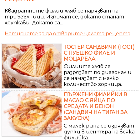
Квадратните филии хляб се нарязват на
триъгълници. Изпичат се, докато станат
хрупкави. Докато са...
Натиснете за да отворите цялата рецепта
ТОСТЕР САНДВИЧИ (ТОСТ)
С ПУЕШКО ФИЛЕ И
МОЦАРЕЛА
Филиите хляб се
разрязват по диагонал и
се намазват с малко
количество горчица.
ПЪРЖЕНИ ФИЛИЙКИ В
МАСЛО С ЯЙЦА ПО
СРЕДАТА И БЕКОН
(САНДВИЧ НА ТИГАН ЗА
ЗАКУСКА)
С малък ринг се изрязват
дупки в центъра на всяка
филийка.