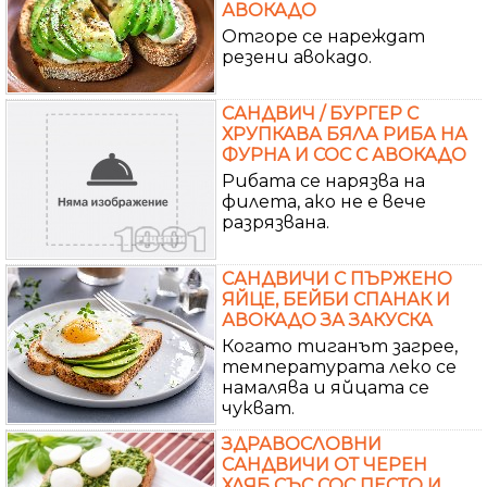
АВОКАДО
Отгоре се нареждат
резени авокадо.
САНДВИЧ / БУРГЕР С
ХРУПКАВА БЯЛА РИБА НА
ФУРНА И СОС С АВОКАДО
Рибата се нарязва на
филета, ако не е вече
разрязвана.
САНДВИЧИ С ПЪРЖЕНО
ЯЙЦЕ, БЕЙБИ СПАНАК И
АВОКАДО ЗА ЗАКУСКА
Когато тиганът загрее,
температурата леко се
намалява и яйцата се
чукват.
ЗДРАВОСЛОВНИ
САНДВИЧИ ОТ ЧЕРЕН
ХЛЯБ СЪС СОС ПЕСТО И