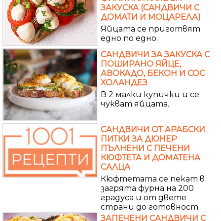
ЗАКУСКА (САНДВИЧИ С
ДОМАТИ И МОЦАРЕЛА)
Яйцата се приготвят
едно по едно.
САНДВИЧИ ЗА ЗАКУСКА С
ПОШИРАНО ЯЙЦЕ,
АВОКАДО, БЕКОН И СОС
ХОЛАНДЕЗ
В 2 малки купички и се
чукват яйцата.
САНДВИЧИ ОТ АРАБСКИ
ПИТКИ ЗА ДЮНЕР
ПЪЛНЕНИ С ПЕЧЕНИ
КЮФТЕТА И ДОМАТЕНА
САЛЦА
Кюфтетата се пекат в
загрята фурна на 200
градуса и от двете
страни до готовност.
ЗАПЕЧЕНИ САНДВИЧИ С