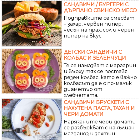
САНДВИЧИ / БУРГЕРИ С
ДЪРПАНО СВИНСКО МЕСО
Подправките се смесват
– захар, червен пипер,
чесън на прах, сол и черен
пипер на вкус.
ДЕТСКИ САНДВИЧИ С
КОЛБАС И ЗЕЛЕНЧУЦИ
Те се намазват с маргарин
и върху тях се поставя
резен колбас, като е важно
колбасът да е с по-малък
диаметър от
хлебчетата.
САНДВИЧИ БРУСКЕТИ С
НАХУТЕНА ПАСТА, ТАХАН И
ЧЕРИ ДОМАТИ
Нарязаните чери домати
се разбъркват с накълцан
магданоз и зехтин.