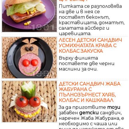
Питката се разполовява
на две и в нея се
поставят беконът,
краставицата, доматът,
салатата айсберг и
царевицата.
ЛЕСЕН ДЕТСКИ САНДВИЧ
УСМИХНАТАТА КРАВА С
КОЛБАС ЗАКУСКА
Върху филията
поставете две черни
маслини за очи.
ДЕТСКИ САНДВИЧ ЖАБА
ЖАБУРАНА С
ПЪЛНОЗЪРНЕСТ ХЛЯБ,
КОЛБАС И КАШКАВАЛ
За да приготвите
този
забавен
детски
сандвич,
наречен Жаба Жабурана, е
необходимо с чаша или