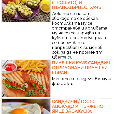
(ПРОШУТО) И
ПЪЛНОЗЪРНЕСТ ХЛЯБ
Докато се пекат,
авокадото се обелва,
костилката му се
отстранява и ядливата
му част се нарязва на
кубчета, които веднага
се посоляват и
напръскват с лимонов
сок, за да не променят
цвета си.
ПИЛЕШКИ КЛУБ САНДВИЧ
С ГРИЛОВАНИ ПИЛЕШКИ
ГЪРДИ
Месото се разделя върху 4
филийки.
САНДВИЧИ / ТОСТ С
АВОКАДО И ПЪРЖЕНО
ЯЙЦЕ ЗА ЗАКУСКА