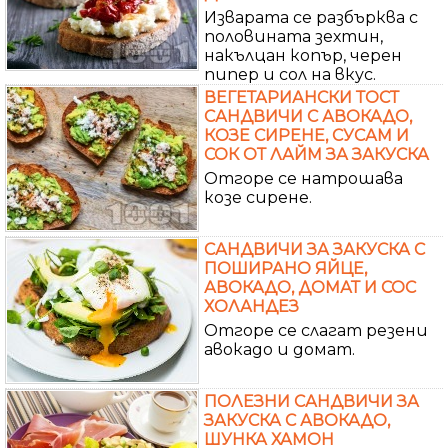
Изварата се разбърква с
половината зехтин,
накълцан копър, черен
пипер и сол на вкус.
ВЕГЕТАРИАНСКИ ТОСТ
САНДВИЧИ С АВОКАДО,
КОЗЕ СИРЕНЕ, СУСАМ И
СОК ОТ ЛАЙМ ЗА ЗАКУСКА
Отгоре се натрошава
козе сирене.
САНДВИЧИ ЗА ЗАКУСКА С
ПОШИРАНО ЯЙЦЕ,
АВОКАДО, ДОМАТ И СОС
ХОЛАНДЕЗ
Отгоре се слагат резени
авокадо и домат.
ПОЛЕЗНИ САНДВИЧИ ЗА
ЗАКУСКА С АВОКАДО,
ШУНКА ХАМОН