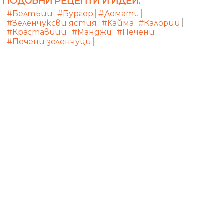
ПОДОБНИ РЕЦЕПТИ И ИДЕИ:
#Белтъци
#Бургер
#Домати
#Зеленчукови ястия
#Кайма
#Калории
#Краставици
#Манджи
#Печени
#Печени зеленчуци