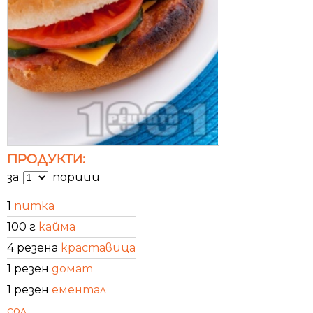
ПРОДУКТИ:
за
порции
1
питка
100 г
кайма
4 резена
краставица
1 резен
домат
1 резен
ементал
сол