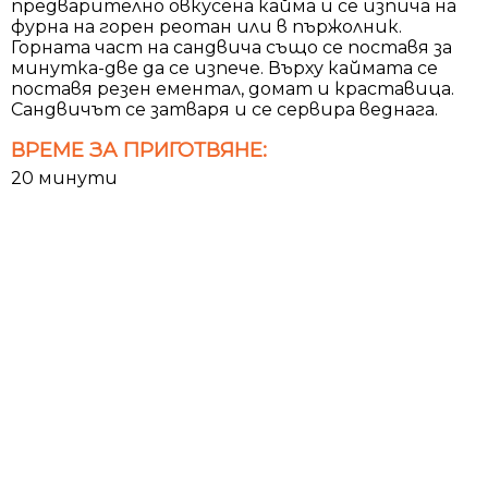
предварително овкусена кайма и се изпича на
фурна на горен реотан или в пържолник.
Горната част на сандвича също се поставя за
минутка-две да се изпече. Върху каймата се
поставя резен ементал, домат и краставица.
Сандвичът се затваря и се сервира веднага.
ВРЕМЕ ЗА ПРИГОТВЯНЕ:
20 минути