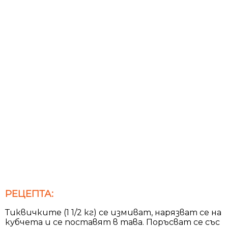
РЕЦЕПТА:
Тиквичките (1 1/2 кг) се измиват, нарязват се на
кубчета и се поставят в тава. Поръсват се със