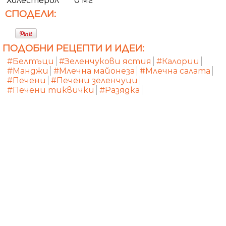
Холестерол
0 мг
СПОДЕЛИ:
ПОДОБНИ РЕЦЕПТИ И ИДЕИ:
#Белтъци
#Зеленчукови ястия
#Калории
#Манджи
#Млечна майонеза
#Млечна салата
#Печени
#Печени зеленчуци
#Печени тиквички
#Разядка