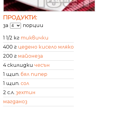
ПРОДУКТИ:
за
порции
1 1/2 кг
тиквички
400 г
цедено кисело мляко
200 г
майонеза
4 скилидки
чесън
1 щип.
бял пипер
1 щип.
сол
2 с.л.
зехтин
магданоз