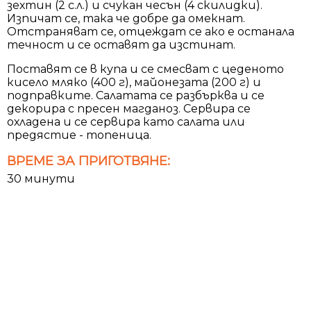
зехтин (2 с.л.) и счукан чесън (4 скилидки).
Изпичат се, така че добре да омекнат.
Отстраняват се, отцеждат се ако е останала
течност и се оставят да изстинат.
Поставят се в купа и се смесват с цеденото
кисело мляко (400 г), майонезата (200 г) и
подправките. Салатата се разбърква и се
декорира с прeсен магданоз. Сервира се
охладена и се сервира като салата или
предястие - топеница.
ВРЕМЕ ЗА ПРИГОТВЯНЕ:
30 минути