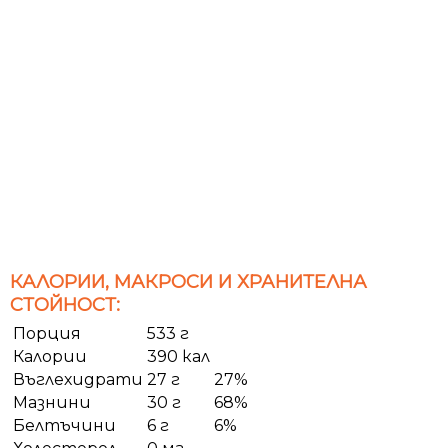
КАЛОРИИ, МАКРОСИ И ХРАНИТЕЛНА
СТОЙНОСТ:
Порция
533 г
Калории
390 кал
Въглехидрати
27 г
27%
Мазнини
30 г
68%
Белтъчини
6 г
6%