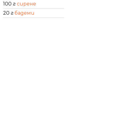
100 г
сирене
20 г
бадеми