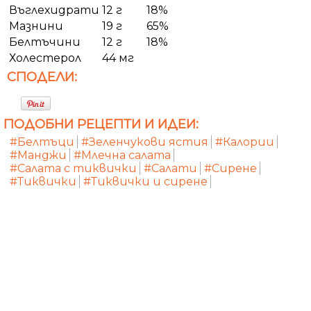
Въглехидрати
12 г
18%
Мазнини
19 г
65%
Белтъчини
12 г
18%
Холестерол
44 мг
СПОДЕЛИ:
ПОДОБНИ РЕЦЕПТИ И ИДЕИ:
#Белтъци
#Зеленчукови ястия
#Калории
#Манджи
#Млечна салата
#Салата с тиквички
#Салати
#Сирене
#Тиквички
#Тиквички и сирене