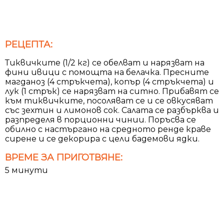
РЕЦЕПТА:
Тиквичките (1/2 кг) се обелват и нарязват на
фини ивици с помощта на белачка. Пресните
магданоз (4 стръкчета), копър (4 стръкчета) и
лук (1 стрък) се нарязват на ситно. Прибавят се
към тиквичките, посоляват се и се овкусяват
със зехтин и лимонов сок. Салата се разбърква и
разпределя в порционни чинии. Поръсва се
обилно с настъргано на средното ренде краве
сирене и се декорира с цели бадемови ядки.
ВРЕМЕ ЗА ПРИГОТВЯНЕ:
5 минути