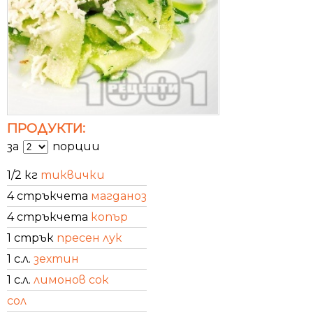
ПРОДУКТИ:
за
порции
1/2 кг
тиквички
4 стръкчета
магданоз
4 стръкчета
копър
1 стрък
пресен лук
1 с.л.
зехтин
1 с.л.
лимонов сок
сол