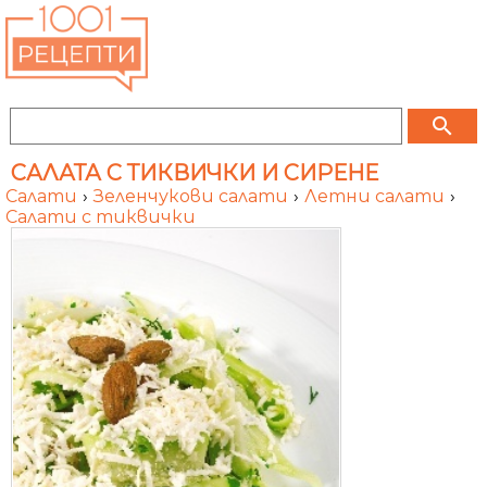
search
САЛАТА С ТИКВИЧКИ И СИРЕНЕ
Салати
›
Зеленчукови салати
›
Летни салати
›
Салати с тиквички